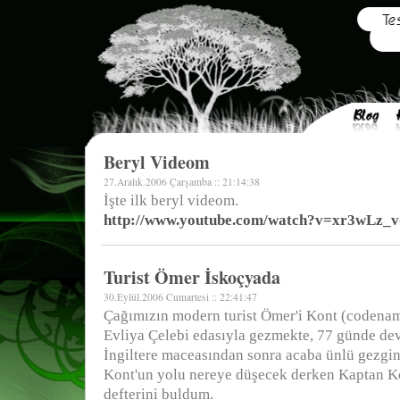
Beryl Videom
27.Aralık.2006 Çarşamba :: 21:14:38
İşte ilk beryl videom.
http://www.youtube.com/watch?v=xr3wLz_
Turist Ömer İskoçyada
30.Eylül.2006 Cumartesi :: 22:41:47
Çağımızın modern turist Ömer'i Kont (codename
Evliya Çelebi edasıyla gezmekte, 77 günde de
İngiltere maceasından sonra acaba ünlü gezgi
Kont'un yolu nereye düşecek derken Kaptan Kö
defterini buldum.