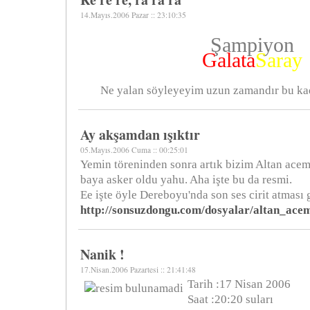
14.Mayıs.2006 Pazar :: 23:10:35
Şampiyon
Galata
Saray
Ne yalan söyleyeyim uzun zamandır bu ka
Ay akşamdan ışıktır
05.Mayıs.2006 Cuma :: 00:25:01
Yemin töreninden sonra artık bizim Altan acemi
baya asker oldu yahu. Aha işte bu da resmi.
Ee işte öyle Dereboyu'nda son ses cirit atması g
http://sonsuzdongu.com/dosyalar/altan_acem
Nanik !
17.Nisan.2006 Pazartesi :: 21:41:48
Tarih :17 Nisan 2006
Saat :20:20 suları