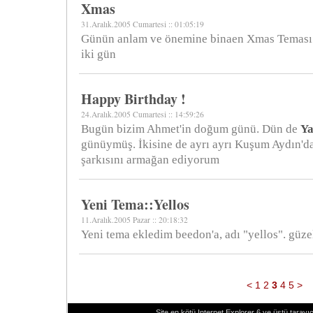
Xmas
31.Aralık.2005 Cumartesi :: 01:05:19
Günün anlam ve önemine binaen Xmas Teması k
iki gün
Happy Birthday !
24.Aralık.2005 Cumartesi :: 14:59:26
Bugün bizim Ahmet'in doğum günü. Dün de
Ya
günüymüş. İkisine de ayrı ayrı Kuşum Aydın'd
şarkısını armağan ediyorum
Yeni Tema::Yellos
11.Aralık.2005 Pazar :: 20:18:32
Yeni tema ekledim beedon'a, adı "yellos". güze
<
1
2
3
4
5
>
Site en kötü Internet Explorer 6 ve üstü tarayıc