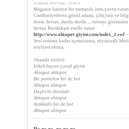
16.Haziran.2006 Cuma :: 22:40:34
Magazin basının bir numaralı ismi,yavru vatan
Cumhuriyetlerin gönül adamı, çiftçinin ve bil
dostu Sertan, durdu durdu ... turnayı gözünden
Sertan Pırodakşın esefle sunar
http://www.ahtapot-giyim.com/index_2.swf
~
Sesi sonuna kadar açmazsanız, rüyanızda Meriç
söyleyecekmiş.
Ahanda sözleri:
Erkek bayan çocuk giyim
Ahtapot ahtapot
Bir pantolon bir de kot
Ahtapot ahtapot
Düşlerin ötesinde
Ahtapot ahtapot
Ayakkabı bir de bot
Ahtapot ahtapot
Re re re, ra ra ra