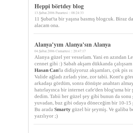
Heppi börtdey blog
13.Şubat.2006 Pazartesi :: 08:24:33
11 Şubat'ta bir yaşına basmış blogcuk. Biraz d
alacam ona.
Alanya'yım Alanya'sın Alanya
04.Şubat.2006 Cumartesi :: 20:47:17
Alanya güzel yer vesselam. Yani en azından Le
cennet gibi :) Sabah akşam dükkanda çalışsam
Hasan Can
'la didişiyoruz akşamları, çok pis ı
Valide ağladı zırladı yine, zor tabii. Kont'u gör
arkadaşı gördüm, sonra dönüşte anahtarı alma
hatırlayınca bir internet cafe'den blog'uma bir
dedim. Tabii her güzel şey gibi bunun da sonu 
yuvadan, buz gibi odaya döneceğim bir 10-15 
Bu arada
Smarty
güzel bir şeymiş. Ve galiba 
yazılıyor ;)