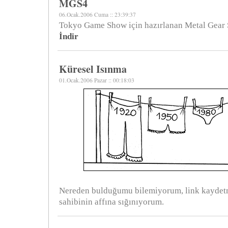
MGS4
06.Ocak.2006 Cuma :: 23:39:37
Tokyo Game Show için hazırlanan Metal Gear Sol
İndir
Küresel Isınma
01.Ocak.2006 Pazar :: 00:18:03
Nereden bulduğumu bilemiyorum, link kaydet
sahibinin affına sığınıyorum.