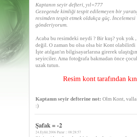
Kaptanın seyir defteri, yıl=777
Gezegende kimliği tespit edilemeyen bir yaratı
resimden tespit etmek oldukça güç. İncelemesi 
gönderiyorum.
Acaba bu resimdeki neydi ? Bir kuş? yok yok , 
değil. O zaman bu olsa olsa bir Kont olabilirdi 
İşte atılgan'ın bilgisayarlarına girerek ulaştığ
seyirciler. Ama fotoğrafa bakmadan önce çocu
uzak tutun.
Resim kont tarafından kın
Kaptanın seyir defterine not:
Olm Kont, vallah
:)
Şafak = -2
24.Eylül.2006 Pazar :: 08:28:57