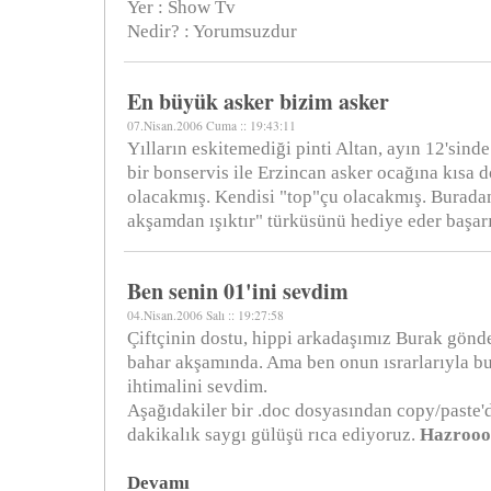
Yer : Show Tv
Nedir? : Yorumsuzdur
En büyük asker bizim asker
07.Nisan.2006 Cuma :: 19:43:11
Yılların eskitemediği pinti Altan, ayın 12'sin
bir bonservis ile Erzincan asker ocağına kısa 
olacakmış. Kendisi "top"çu olacakmış. Burada
akşamdan ışıktır" türküsünü hediye eder başarı
Ben senin 01'ini sevdim
04.Nisan.2006 Salı :: 19:27:58
Çiftçinin dostu, hippi arkadaşımız Burak gönd
bahar akşamında. Ama ben onun ısrarlarıyla b
ihtimalini sevdim.
Aşağıdakiler bir .doc dosyasından copy/paste'di
dakikalık saygı gülüşü rıca ediyoruz.
Hazroool
Devamı