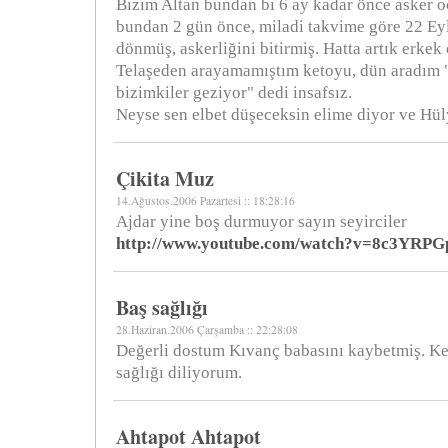
Bizim Altan bundan bi 6 ay kadar önce asker 
bundan 2 gün önce, miladi takvime göre 22 Eyl
dönmüş, askerliğini bitirmiş. Hatta artık erkek
Telaşeden arayamamıştım ketoyu, dün aradım 
bizimkiler geziyor" dedi insafsız.
Neyse sen elbet düşeceksin elime diyor ve Hüly
Çikita Muz
14.Ağustos.2006 Pazartesi :: 18:28:16
Ajdar yine boş durmuyor sayın seyirciler
http://www.youtube.com/watch?v=8c3YRP
Baş sağlığı
28.Haziran.2006 Çarşamba :: 22:28:08
Değerli dostum Kıvanç babasını kaybetmiş. Ke
sağlığı diliyorum.
Ahtapot Ahtapot