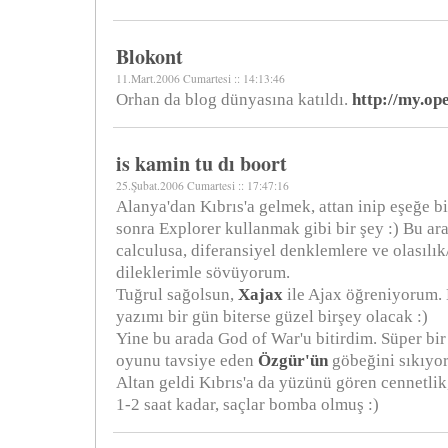
Blokont
11.Mart.2006 Cumartesi :: 14:13:46
Orhan da blog dünyasına katıldı.
http://my.o
is kamin tu dı boort
25.Şubat.2006 Cumartesi :: 17:47:16
Alanya'dan Kıbrıs'a gelmek, attan inip eşeğe 
sonra Explorer kullanmak gibi bir şey :) Bu ar
calculusa, diferansiyel denklemlere ve olasılık/
dileklerimle sövüyorum.
Tuğrul sağolsun,
Xajax
ile Ajax öğreniyorum.
yazımı bir gün biterse güzel birşey olacak :)
Yine bu arada God of War'u bitirdim. Süper bi
oyunu tavsiye eden
Özgür'ün
göbeğini sıkıyo
Altan geldi Kıbrıs'a da yüzünü gören cennetlik
1-2 saat kadar, saçlar bomba olmuş :)