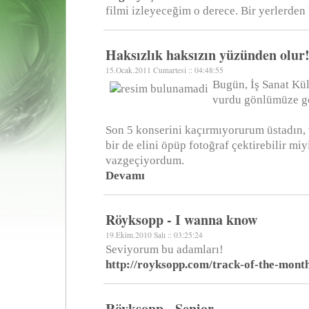
filmi izleyeceğim o derece. Bir yerlerden
Haksızlık haksızın yüzünden olur
15.Ocak.2011 Cumartesi :: 04:48:55
Bugün, İş Sanat Kül
vurdu gönlümüze g
Son 5 konserini kaçırmıyorurum üstadın, 
bir de elini öpüp fotoğraf çektirebilir m
vazgeçiyordum.
Devamı
Röyksopp - I wanna know
19.Ekim.2010 Salı :: 03:25:24
Seviyorum bu adamları!
http://royksopp.com/track-of-the-mont
Röyksopp - Senior