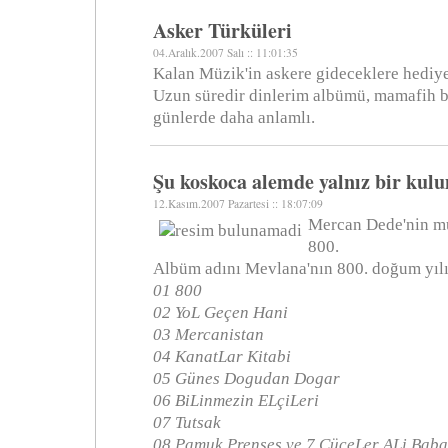
Asker Türküleri
04.Aralık.2007 Salı :: 11:01:35
Kalan Müzik'in askere gideceklere hediye
Uzun süredir dinlerim albümü, mamafih 
günlerde daha anlamlı.
Şu koskoca alemde yalnız bir kul
12.Kasım.2007 Pazartesi :: 18:07:09
Mercan Dede'nin mü
800.
Albüm adını Mevlana'nın 800. doğum yılı
01 800
02 YoL Geçen Hani
03 Mercanistan
04 KanatLar Kitabi
05 Günes Dogudan Dogar
06 BiLinmezin ELçiLeri
07 Tutsak
08 Pamuk Prenses ve 7 CüceLer ALi Baba