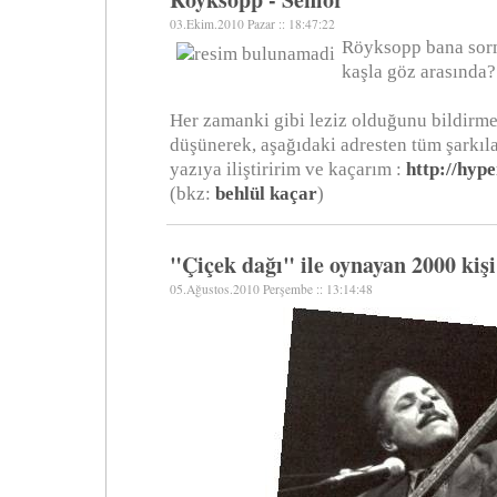
03.Ekim.2010 Pazar :: 18:47:22
Röyksopp bana sor
kaşla göz arasında?
Her zamanki gibi leziz olduğunu bildirm
düşünerek, aşağıdaki adresten tüm şarkıla
yazıya iliştiririm ve kaçarım :
http://hyp
(bkz:
behlül kaçar
)
"Çiçek dağı" ile oynayan 2000 kişi
05.Ağustos.2010 Perşembe :: 13:14:48