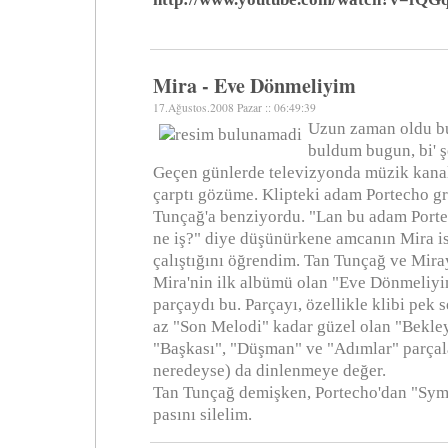
Mira - Eve Dönmeliyim
17.Ağustos.2008 Pazar :: 06:49:39
Uzun zaman oldu b
buldum bugun, bi' 
Geçen günlerde televizyonda müzik kanall
çarptı gözüme. Klipteki adam Portecho 
Tunçağ'a benziyordu. "Lan bu adam Porte
ne iş?" diye düşünürkene amcanın Mira is
çalıştığını öğrendim. Tan Tunçağ ve Mira
Mira'nin ilk albümü olan "Eve Dönmeliyi
parçaydı bu. Parçayı, özellikle klibi pek
az "Son Melodi" kadar güzel olan "Bekley
"Başkası", "Düşman" ve "Adımlar" parçal
neredeyse) da dinlenmeye değer.
Tan Tunçağ demişken, Portecho'dan "Symp
pasını silelim.