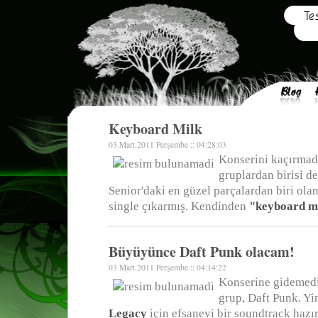
Keyboard Milk
03.Mart.2011 Perşembe :: 04:28:03
Konserini kaçırmad
gruplardan birisi d
Senior'daki en güzel parçalardan biri ol
single çıkarmış. Kendinden
"keyboard m
Büyüyünce Daft Punk olacam!
03.Mart.2011 Perşembe :: 04:14:22
Konserine gidemed
grup, Daft Punk. Y
Legacy
için efsanevi bir soundtrack haz