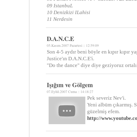
09 IstanbuL
10 Denizkizi ILahisi
11 Nerdesin
D.A.N.C.E
05.Kasım.2007 Pazartesi :: 12:59:09
Son 4-5 aydır beni böyle en kıpır kıpır y
Justice'ın D.A.N.C.E'i.
"Do the dance" diye diye geziyoruz ortalı
Işığım ve Gölgem
07.Eylül.2007 Cuma :: 14:18:27
Pek severiz Nev'i.
Yeni albüm çıkarmış. S
güzelmiş efem.
http://www.youtube.