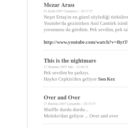
Mezar Arası
01.Eylül.2007 Cumartesi :: 20:17:27
Neşet Ertaş'ın en güzel söylediği türküler
Youtube'da gezinirken Anıl Cantürk isiml
yorumunu da gördüm. Pek sevdim, pek tak
http://www.youtube.com/watch?v=By
This is the nightmare
17.Temmuz.2007 Salı :: 12:40:32
Pek sevdim bu şarkıyı.
Hayko Cepkin'den geliyor
Son Kez
Over and Over
27.Haziran.2007 Çarşamba :: 20:33:37
Shuffle durdu durdu...
Moloko'dan geliyor ... Over and over