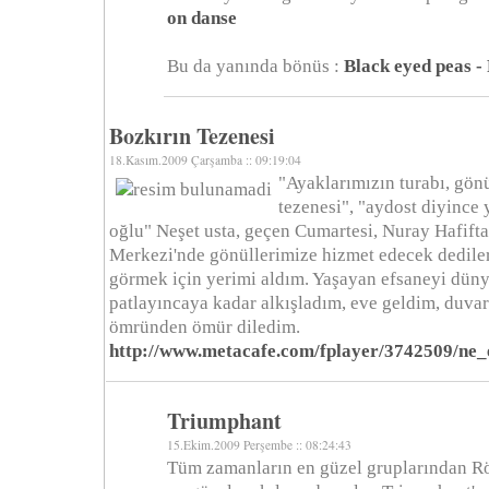
on danse
Bu da yanında bönüs :
Black eyed peas -
Bozkırın Tezenesi
18.Kasım.2009 Çarşamba :: 09:19:04
"Ayaklarımızın turabı, gönü
tezenesi", "aydost diyince
oğlu" Neşet usta, geçen Cumartesi, Nuray Hafiftaş
Merkezi'nde gönüllerimize hizmet edecek dediler.
görmek için yerimi aldım. Yaşayan efsaneyi dün
patlayıncaya kadar alkışladım, eve geldim, duvar
ömründen ömür diledim.
http://www.metacafe.com/fplayer/3742509/ne_
Triumphant
15.Ekim.2009 Perşembe :: 08:24:43
Tüm zamanların en güzel gruplarından R