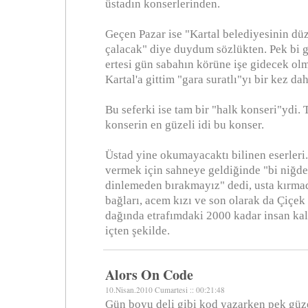
üstadın konserlerinden.
Geçen Pazar ise "Kartal belediyesinin düz
çalacak" diye duydum sözlükten. Pek bi 
ertesi gün sabahın körüne işe gidecek ol
Kartal'a gittim "gara suratlı"yı bir kez da
Bu seferki ise tam bir "halk konseri"ydi. 
konserin en güzeli idi bu konser.
Üstad yine okumayacaktı bilinen eserleri.
vermek için sahneye geldiğinde "bi niğde 
dinlemeden bırakmayız" dedi, usta kırmad
bağları, acem kızı ve son olarak da Çiçek
dağında etrafımdaki 2000 kadar insan kald
içten şekilde.
Alors On Code
10.Nisan.2010 Cumartesi :: 00:21:48
Gün boyu deli gibi kod yazarken pek güze