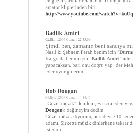
en güzel şarkılarından olan Triumphant'a
amatör kliplerinden biri
http://www.youtube.com/watch?v=kuU
Badlik Amiri
02.Ekim.2009 Cuma :: 22:35:00
Şimdi ben, zamanın beni sancıya mı
Nasıl ki Şebnem Ferah benim için "
Durm
Kargo da benim için "
Badlik Amiri
"'ndek
yapacaksan, bari onu doğru yap" der Meh
eder uyur giderim...
Rob Dougan
04.Eylül.2009 Cuma :: 14:14:45
"Güzel müzik" denilen şeyi icra eden ye
Dougan
'a değineyim dedim.
Güzel müzik diyorum, neredeyse 10 sened
adamı. Şirkette müzik dinlerkene tekrar 
istedim.