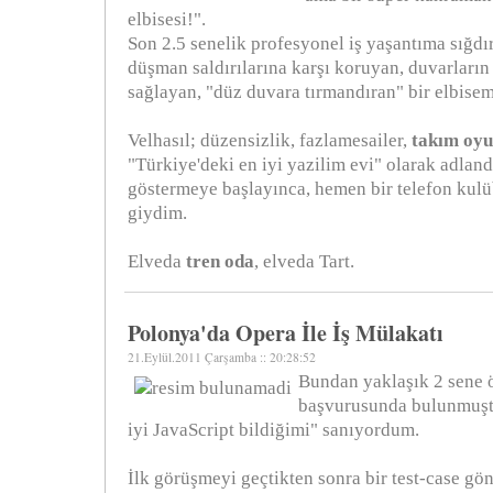
elbisesi!".
Son 2.5 senelik profesyonel iş yaşantıma sığdır
düşman saldırılarına karşı koruyan, duvarları
sağlayan, "düz duvara tırmandıran" bir elbisem
Velhasıl; düzensizlik, fazlamesailer,
takım oy
"Türkiye'deki en iyi yazilim evi" olarak adlan
göstermeye başlayınca, hemen bir telefon ku
giydim.
Elveda
tren oda
, elveda Tart.
Polonya'da Opera İle İş Mülakatı
21.Eylül.2011 Çarşamba :: 20:28:52
Bundan yaklaşık 2 sene ö
başvurusunda bulunmuşt
iyi JavaScript bildiğimi" sanıyordum.
İlk görüşmeyi geçtikten sonra bir test-case gön