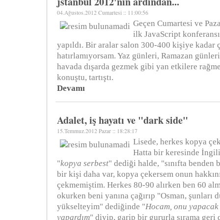
jstanbul 2012'nin ardından...
04.Ağustos.2012 Cumartesi :: 11:00:56
Geçen Cumartesi ve Pazar
ilk JavaScript konferans
yapıldı. Bir aralar salon 300-400 kişiye kadar ç
hatırlamıyorsam. Yaz günleri, Ramazan günleri
havada dışarda gezmek gibi yan etkilere rağme
konuştu, tartıştı.
Devamı
Adalet, iş hayatı ve "dark side"
15.Temmuz.2012 Pazar :: 18:28:17
Lisede, herkes kopya çe
Hatta bir keresinde İngi
"
kopya serbest
" dediği halde, "sınıfta bende
bir kişi daha var, kopya çekersem onun hakkın
çekmemiştim. Herkes 80-90 alırken ben 60 alm
okurken beni yanına çağırıp "Osman, şunları d
yükselteyim" dediğinde "
Hocam, onu yapacak 
yapardım
" diyip, garip bir gururla sırama geri