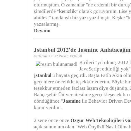
oturmuştum. O zamanlar "ne erdemli bir duruş
şimdilerde "
kerizlik
" olarak görüyorum. Lise y
abidesi" tandanslı bir yazı yazılmıştı. Keşke "k
yazsalarmış.
Devamı
Jstanbul 2012'de Jasmine Anlatacağı
08.Temmuz.2012 Pazar :: 18:09:58
Birileri "yıl olmuş 2012 
JavaScript etkinliği yok
jstanbul
'u hayata geçirdi. Başta Fatih Akın o
geçenlere öncelikle teşekkür ederim. Böyle bi
teşekkür etmeden fazlası lazım diye düşünüp, 
Bahçeşehir Üniversitesinde gerçekleşecek bu e
döndüğünce "
Jasmine
ile Behavior Driven De
karar verdim.
2 sene önce önce
Özgür Web Teknolojileri Gü
açık sunumum olan "Web Önyüzü Nasıl Olmalı