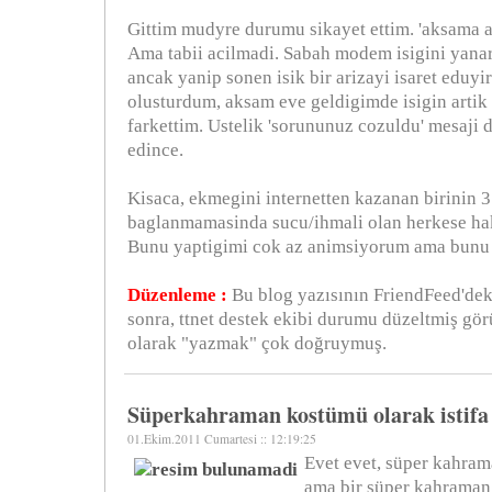
Gittim mudyre durumu sikayet ettim. 'aksama ac
Ama tabii acilmadi. Sabah modem isigini yana
ancak yanip sonen isik bir arizayi isaret eduyi
olusturdum, aksam eve geldigimde isigin artik
farkettim. Ustelik 'sorununuz cozuldu' mesaji 
edince.
Kisaca, ekmegini internetten kazanan birinin 3 
baglanmamasinda sucu/ihmali olan herkese h
Bunu yaptigimi cok az animsiyorum ama bunu
Düzenleme :
Bu blog yazısının FriendFeed'de
sonra, ttnet destek ekibi durumu düzeltmiş görü
olarak "yazmak" çok doğruymuş.
Süperkahraman kostümü olarak istifa 
01.Ekim.2011 Cumartesi :: 12:19:25
Evet evet, süper kahram
ama bir süper kahraman k