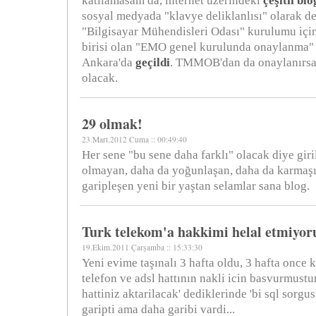
katılamasam da, internet üzerindeki
çeşitli bl
sosyal medyada "klavye deliklanlısı" olarak d
"Bilgisayar Mühendisleri Odası" kurulumu içi
birisi olan "EMO genel kurulunda onaylanma"
Ankara'da
geçildi
. TMMOB'dan da onaylanırsa 
olacak.
29 olmak!
23.Mart.2012 Cuma :: 00:49:40
Her sene "bu sene daha farklı" olacak diye giri
olmayan, daha da yoğunlaşan, daha da karmaşı
garipleşen yeni bir yaştan selamlar sana blog.
Turk telekom'a hakkimi helal etmiyo
19.Ekim.2011 Çarşamba :: 15:33:30
Yeni evime taşınalı 3 hafta oldu, 3 hafta once
telefon ve adsl hattının nakli icin basvurmustu
hattiniz aktarilacak' dediklerinde 'bi sql sorg
garipti ama daha garibi vardi...