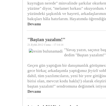
kuyruğun nerede" minvalinde şarkılar okurken
yüzüne" diyor, "melamet hırkası" okuyordum.
yüzündeki şaşkınlık ve hayreti, arkadaşlarım
bakışları hâla hatırlarım. Hayatımda öğrendiği
Devamı
"Baştan yazalım!"
21.Eylül.2012 Cuma :: 17:14:14
"Yavaş yazın, saçınız ba
dedim "Baştan yazalım!" 
Geçen gün yaptığım bir danışmanlık görüşmesi
gece birkaç arkadaşımla yaptığımız
feyizli
sohb
dahil, tüm yazılımcıların, yeni bir yere gittiğin
birisi olan, mevcut kodu haklı(!) olarak eleştir
baştan yazalım!" sendromuna değinmek istiyo
Devamı