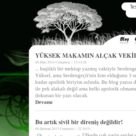
YÜKSEK MAKAMIN ALÇAK VEKİ
08.Mart.2014 Cumartesi :: 15:14:28
... başlıklı bir mektup yazmış vaktiyle Serden
Yüksel, ama Serdengeçti'nin kim olduğunu 3 
kadar apolitik biriyim aslında. Bu blog yazısı 
ile pek alakalı değil ama belki apolotik olmam
dokunan bir yazı olacak.
Devamı
Bu artık sivil bir direniş değildir!
08.Haziran.2013 Cumartesi :: 22:30:51
Ülkede çok garip şeyler 