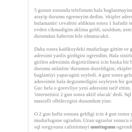
5 gunun sonunda telefonum hala baglanmayinc
arayip durumu ogreneyim dedim. 'ekipler adres
bulamamis' cevabini aldiktan sonra 1 hafadir 
evden cikmadigim aklima geldi, uzuldum, ust
durumdan haberim bile olmatacakti.
Daha sonra kadikoydeki mudurluge gittim ve g
adresimi yanlis girdigini ogrendim. Hala sinir
girilen adresimin degistirilmesi icin baska bir
durumu anlattim 'durumun duzeldigini, ekiple
baglantiyi yapacagini soyledi. 4 gun sonra gele
adeesimin hala degusmedigini soyleyen bir go
Guc bela o gorevliye yeni adeesimi tarif ettim. 
'internetiniz 2 gun sonra aktif olacak' dedi. Sq
masrafli olbilecegini dusundum yine.
O 2 gun hafta sonuna geldigi icin 4 gun sonra
mudurlugune ugradim. Uzun ugraslar sonucu i
sql sorgysunu calistirmayi
unuttugunu
ogrend