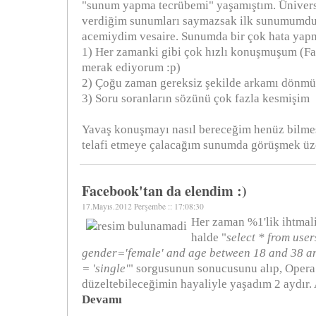
"sunum yapma tecrübemi" yaşamıştım. Üniversi
verdiğim sunumları saymazsak ilk sunumumdu
acemiydim vesaire. Sunumda bir çok hata yap
1) Her zamanki gibi çok hızlı konuşmuşum (Fa
merak ediyorum :p)
2) Çoğu zaman gereksiz şekilde arkamı dönm
3) Soru soranların sözünü çok fazla kesmişim
Yavaş konuşmayı nasıl bereceğim henüz bilme
telafi etmeye çalacağım sunumda görüşmek üz
Facebook'tan da elendim :)
17.Mayıs.2012 Perşembe :: 17:08:30
Her zaman %1'lik ihtmal
halde "
select * from use
gender='female' and age between 18 and 38 an
= 'single'
" sorgusunun sonucusunu alıp, Opera 
düzeltebileceğimin hayaliyle yaşadım 2 aydır.
Devamı