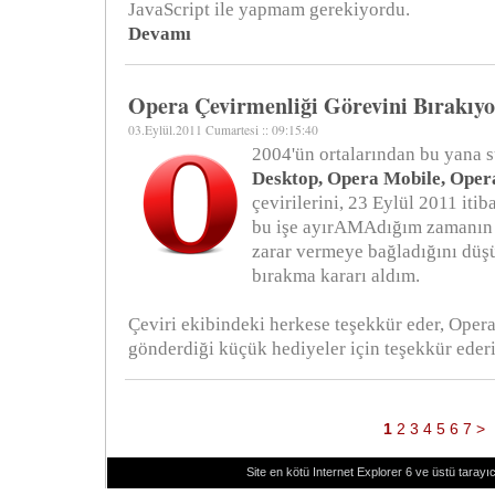
JavaScript ile yapmam gerekiyordu.
Devamı
Opera Çevirmenliği Görevini Bırakıy
03.Eylül.2011 Cumartesi :: 09:15:40
2004'ün ortalarından bu yana
Desktop, Opera Mobile, Oper
çevirilerini, 23 Eylül 2011 iti
bu işe ayırAMAdığım zamanın 
zarar vermeye bağladığını düş
bırakma kararı aldım.
Çeviri ekibindeki herkese teşekkür eder, Opera
gönderdiği küçük hediyeler için teşekkür eder
1
2
3
4
5
6
7
>
Site en kötü Internet Explorer 6 ve üstü tarayıc