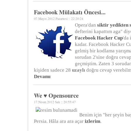
Facebook Mülakatı Öncesi...
07.Mayıs.2012 Pazartesi :: 22:20:24
Opera'dan
siktir yedikten
defterini kapattım aga" di
Facebook Hacker Cup
'da 
kadar. Facebook Hacker Cu
gelmiş bir kodlama yarışmas
sorudan 2'sine doğru cevap
geçmiştim. Zaten 3 sorudan
kişiden sadece 28
uzaylı
doğru cevap verebilmi
Devamı
We ♥ Opensource
17.Nisan.2012 Salı :: 20:55:47
Benim için "her şeyin ba
Persia. Hâla ara ara açar
izlerim
.