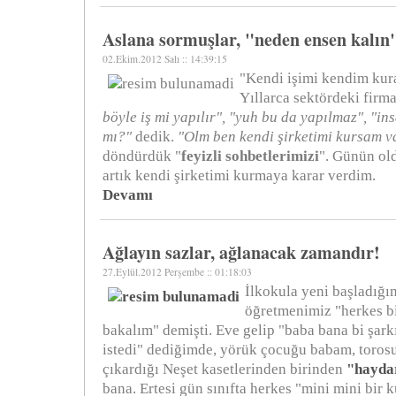
Aslana sormuşlar, "neden ensen kalın" 
02.Ekim.2012 Salı :: 14:39:15
"Kendi işimi kendim kur
Yıllarca sektördeki firma
böyle iş mi yapılır", "yuh bu da yapılmaz", "i
mı?"
dedik.
"Olm ben kendi şirketimi kursam va
döndürdük "
feyizli sohbetlerimizi
". Günün ol
artık kendi şirketimi kurmaya karar verdim.
Devamı
Ağlayın sazlar, ağlanacak zamandır!
27.Eylül.2012 Perşembe :: 01:18:03
İlkokula yeni başladığı
öğretmenimiz "herkes bi
bakalım" demişti. Eve gelip "baba bana bi şark
istedi" dediğimde, yörük çocuğu babam, toro
çıkardığı Neşet kasetlerinden birinden
"hayda
bana. Ertesi gün sınıfta herkes "mini mini bir 