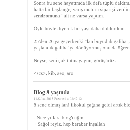
Sonra bu sene hayatımda ilk defa tüplü daldım,
hatta bir başlangıç yarış motoru siparişi verdi
sendromuna"
ait ne varsa yaptım.
Öyle böyle diyerek bir yaşı daha doldurdum.
25'den 26'ya geçerkenki "lan büyüdük galiba", 
yaşlandık galiba"ya dönüyormuş onu da öğren
Neyse, seni çok tutmayayım, görüşürüz.
<sçs>, kib, aeo, aro
Blog 8 yaşında
11.Şubat.2013 Pazartesi :: 08:42:12
8 sene olmuş lan! ilkokul çağına geldi artık bl
- Nice yıllara blog'cuğm
+ Sağol reyiz, hep beraber inşallah