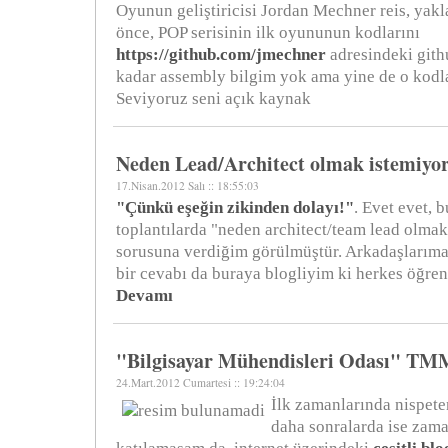
Oyunun geliştiricisi Jordan Mechner reis, yakl
önce, POP serisinin ilk oyununun kodlarını
https://github.com/jmechner
adresindeki gith
kadar assembly bilgim yok ama yine de o kodla
Seviyoruz seni açık kaynak
Neden Lead/Architect olmak istemiy
17.Nisan.2012 Salı :: 18:55:03
"Çünkü eşeğin zikinden dolayı!"
. Evet evet, 
toplantılarda "neden architect/team lead olma
sorusuna verdiğim görülmüştür. Arkadaşlarım
bir cevabı da buraya blogliyim ki herkes öğren
Devamı
"Bilgisayar Mühendisleri Odası" T
24.Mart.2012 Cumartesi :: 19:24:04
İlk zamanlarında nispet
daha sonralarda ise zama