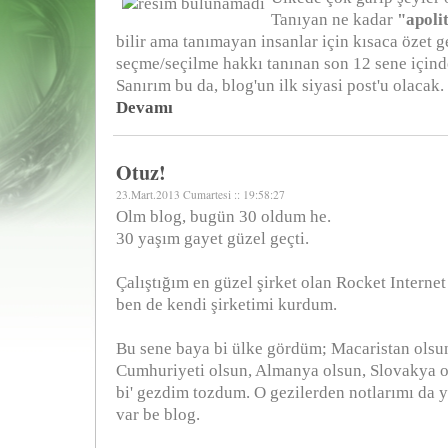
Tanıyan ne kadar
"apoli
bilir ama tanımayan insanlar için kısaca özet
seçme/seçilme hakkı tanınan son 12 sene için
Sanırım bu da, blog'un ilk siyasi post'u olacak.
Devamı
Otuz!
23.Mart.2013 Cumartesi :: 19:58:27
Olm blog, bugün 30 oldum he.
30 yaşım gayet güzel geçti.
Çalıştığım en güzel şirket olan Rocket Interne
ben de kendi şirketimi kurdum.
Bu sene baya bi ülke gördüm; Macaristan olsu
Cumhuriyeti olsun, Almanya olsun, Slovakya o
bi' gezdim tozdum. O gezilerden notlarımı da 
var be blog.