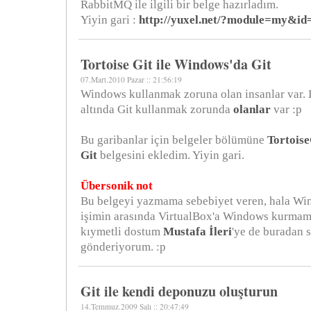
RabbitMQ ile ilgili bir belge hazırladım.
Yiyin gari :
http://yuxel.net/?module=my&id
Tortoise Git ile Windows'da Git
07.Mart.2010 Pazar :: 21:56:19
Windows kullanmak zoruna olan insanlar var
altında Git kullanmak zorunda
olanlar
var :p
Bu garibanlar için belgeler bölümüne
Tortoise
Git
belgesini ekledim. Yiyin gari.
Übersonik not
Bu belgeyi yazmama sebebiyet veren, hala Wi
işimin arasında VirtualBox'a Windows kurmam
kıymetli dostum
Mustafa İleri
'ye de buradan s
gönderiyorum. :p
Git ile kendi deponuzu oluşturun
14.Temmuz.2009 Salı :: 20:47:49