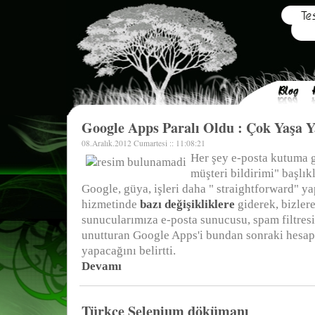
Google Apps Paralı Oldu : Çok Yaşa 
08.Aralık.2012 Cumartesi :: 11:08:21
Her şey e-posta kutuma 
müşteri bildirimi" başlıkl
Google, güya, işleri daha " straightforward" 
hizmetinde
bazı değişikliklere
giderek, bizlere
sunucularımıza e-posta sunucusu, spam filtresi
unutturan Google Apps'i bundan sonraki hesapla
yapacağını belirtti.
Devamı
Türkçe Selenium dökümanı