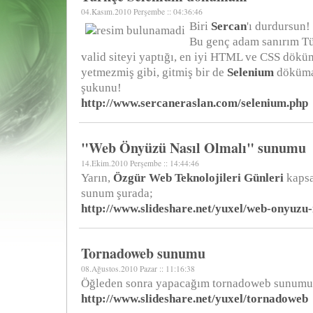
04.Kasım.2010 Perşembe :: 04:36:46
Biri
Sercan
'ı durdursun!
Bu genç adam sanırım T
valid siteyi yaptığı, en iyi HTML ve CSS dökü
yetmezmiş gibi, gitmiş bir de
Selenium
döküma
şukunu!
http://www.sercaneraslan.com/selenium.php
"Web Önyüzü Nasıl Olmalı" sunumu
14.Ekim.2010 Perşembe :: 14:44:46
Yarın,
Özgür Web Teknolojileri Günleri
kaps
sunum şurada;
http://www.slideshare.net/yuxel/web-onyuzu-
Tornadoweb sunumu
08.Ağustos.2010 Pazar :: 11:16:38
Öğleden sonra yapacağım tornadoweb sunumu
http://www.slideshare.net/yuxel/tornadoweb