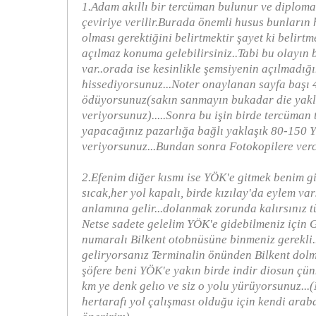
1.Adam akıllı bir tercüman bulunur ve diploman
çeviriye verilir.Burada önemli husus bunların 
olması gerektiğini belirtmektir şayet ki belirt
açılmaz konuma gelebilirsiniz..Tabi bu olayın 
var..orada ise kesinlikle şemsiyenin açılmadığı
hissediyorsunuz...Noter onaylanan sayfa başı 
ödüyorsunuz(sakın sanmayın bukadar die yakl
veriyorsunuz).....Sonra bu işin birde tercüman 
yapacağınız pazarlığa bağlı yaklaşık 80-150 
veriyorsunuz...Bundan sonra Fotokopilere verce
2.Efenim diğer kısmı ise YÖK'e gitmek benim gi
sıcak,her yol kapalı, birde kızılay'da eylem va
anlamına gelir...dolanmak zorunda kalırsınız tü
Netse sadete gelelim YÖK'e gidebilmeniz için
numaralı Bilkent otobnüsüne binmeniz gerekli.
geliryorsanız Terminalin önünden Bilkent dol
şöfere beni YÖK'e yakın birde indir diosun çü
km ye denk gelıo ve siz o yolu yürüyorsunuz..
hertarafı yol çalışması olduğu için kendi arab