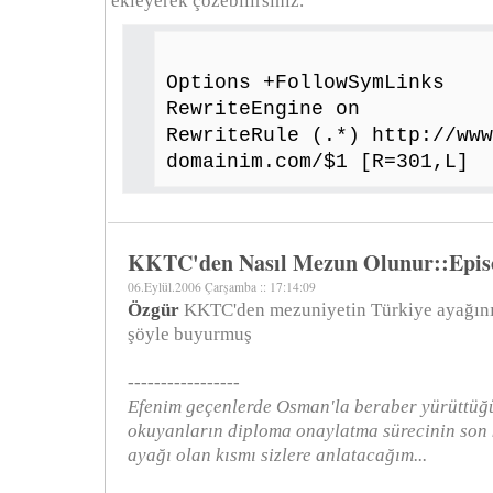
ekleyerek çözebilirsiniz.
Options +FollowSymLinks
RewriteEngine on
RewriteRule (.*) http://www
domainim.com/$1 [R=301,L]
KKTC'den Nasıl Mezun Olunur::Epis
06.Eylül.2006 Çarşamba :: 17:14:09
Özgür
KKTC'den mezuniyetin Türkiye ayağını 
şöyle buyurmuş
-----------------
Efenim geçenlerde Osman'la beraber yürüttüğ
okuyanların diploma onaylatma sürecinin son 
ayağı olan kısmı sizlere anlatacağım...