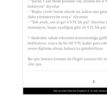
- "Şurda 1 km ötede postane var, oradan bir 4 Y
bokkeym" diyorlar
- "Başka yerde lazım olacak mı, bakın ona göre
daha yürümeyeyim oraya" diyorum
- "Yoh yoeh, sen al gel 4 YTL'lik pul" diyorlar 
inanmayın, başta yazdığım gibi 20 YTL'lik pul
* Akabidne sabah erkenden konsolosluğa gidiliy
bekleniyor, oraya da bir 60 YTL kadar para od
sonra diploma alınıp Ankara'ya gönderiliyor.
Bu işin Ankara kısmını da Özgür yazarsa bir ye
olur işte.
1
Site en kötü Internet Explorer 6 ve üstü tarayıc