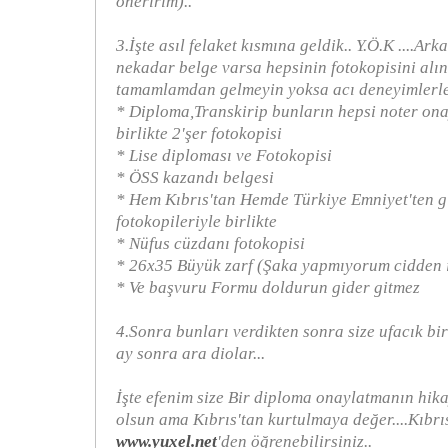
öneririm)..
3.İşte asıl felaket kısmına geldik.. Y.Ö.K ....Ark
nekadar belge varsa hepsinin fotokopisini alın
tamamlamdan gelmeyin yoksa acı deneyimlerle k
* Diploma,Transkirip bunların hepsi noter ona
birlikte 2'şer fotokopisi
* Lise diploması ve Fotokopisi
* ÖSS kazandı belgesi
* Hem Kıbrıs'tan Hemde Türkiye Emniyet'ten gi
fotokopileriyle birlikte
* Nüfus cüzdanı fotokopisi
* 26x35 Büyük zarf (Şaka yapmıyorum cidden i
* Ve başvuru Formu doldurun gider gitmez
4.Sonra bunları verdikten sonra size ufacık bir
ay sonra ara diolar...
İşte efenim size Bir diploma onaylatmanın hik
olsun ama Kıbrıs'tan kurtulmaya değer....Kıbrı
www.yuxel.net
'den öğrenebilirsiniz..