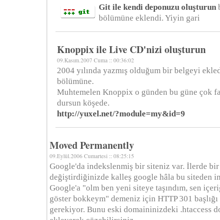
Git ile kendi deponuzu oluşturun
b
bölümüne eklendi. Yiyin gari
Knoppix ile Live CD'nizi oluşturun
09.Kasım.2007 Cuma :: 00:36:02
2004 yılında yazmış olduğum bir belgeyi ekl
bölümüne.
Muhtemelen Knoppix o günden bu güne çok far
dursun köşede.
http://yuxel.net/?module=my&id=9
Moved Permanently
09.Eylül.2006 Cumartesi :: 08:25:15
Google'da indekslenmiş bir siteniz var. İlerde bir
değiştirdiğinizde kalleş google hâla bu siteden
Google'a "olm ben yeni siteye taşındım, sen içer
göster bokkeym" demeniz için HTTP 301 başlığı i
gerekiyor. Bunu eski domaininizdeki .htaccess do