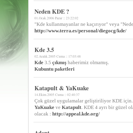
Neden KDE ?
01.Ocak.2006 Pazar :: 23:22:02
"Kde kullanmayanlar ne kaçırıyor" veya "Ned
http://www.terra.es/personal/diegocg/kde/
Kde 3.5
02.Aralık.2005 Cuma :: 17:03:48
Kde
3.5
çıkmış
haberimiz olmamış.
Kubuntu paketleri
Katapult & YaKuake
14.Ekim.2005 Cuma :: 02:40:37
Çok güzel uygulamalar geliştiriliyor KDE için.
YaKuake
ve
Katapult
. KDE 4 ayrı bir güzel ola
olacak :
http://appeal.kde.org/
Adept