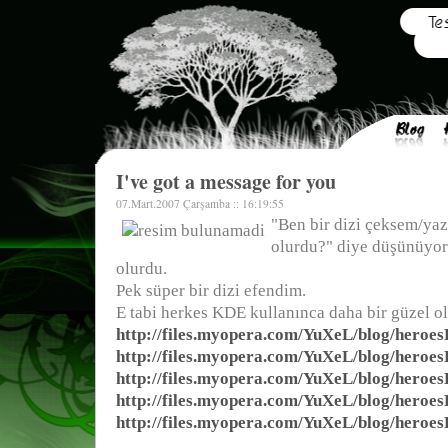
I've got a message for you
07.Mart.2007 Çarşamba :: 16:19:55
"Ben bir dizi çeksem/yaz
olurdu?" diye düşünüyor
olurdu.
Pek süper bir dizi efendim.
E tabi herkes KDE kullanınca daha bir güzel ol
http://files.myopera.com/YuXeL/blog/heroes
http://files.myopera.com/YuXeL/blog/heroes
http://files.myopera.com/YuXeL/blog/heroes
http://files.myopera.com/YuXeL/blog/heroes
http://files.myopera.com/YuXeL/blog/heroes