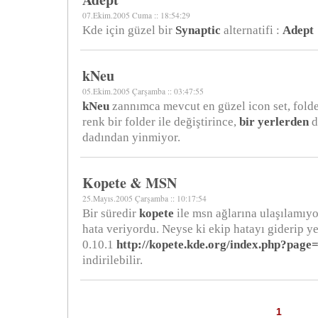
07.Ekim.2005 Cuma :: 18:54:29
Kde için güzel bir
Synaptic
alternatifi :
Adept
kNeu
05.Ekim.2005 Çarşamba :: 03:47:55
kNeu
zannımca mevcut en güzel icon set, folder
renk bir folder ile değiştirince,
bir yerlerden
d
dadından yinmiyor.
Kopete & MSN
25.Mayıs.2005 Çarşamba :: 10:17:54
Bir süredir
kopete
ile msn ağlarına ulaşılamıyor
hata veriyordu. Neyse ki ekip hatayı giderip 
0.10.1
http://kopete.kde.org/index.php?pag
indirilebilir.
1