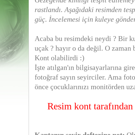
Gezegende kimliği tespit edilemey
rastlandı. Aşağıdaki resimden tes
güç. İncelemesi için kuleye gönde
Acaba bu resimdeki neydi ? Bir ku
uçak ? hayır o da değil. O zaman b
Kont olabilirdi :)
İşte atılgan'ın bilgisayarlarına gir
fotoğraf sayın seyirciler. Ama fo
önce çocuklarınızı monitörden uza
Resim kont tarafından