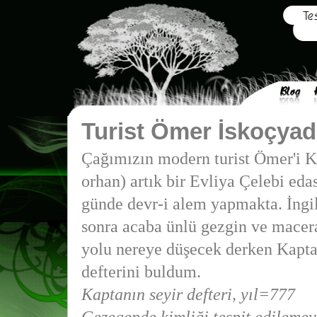
Turist Ömer İskoçyad
Çağımızın modern turist Ömer'i 
orhan) artık bir Evliya Çelebi eda
günde devr-i alem yapmakta. İngi
sonra acaba ünlü gezgin ve macer
yolu nereye düşecek derken Kapta
defterini buldum.
Kaptanın seyir defteri, yıl=777