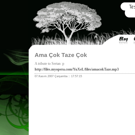
Ama Çok Taze Çok
A tribute to Sertan :p
http://files.myopera.com/YuXeL/files/amacokTaze.mp3
07.Kasım.2007 Çarşamba :: 17:57:15