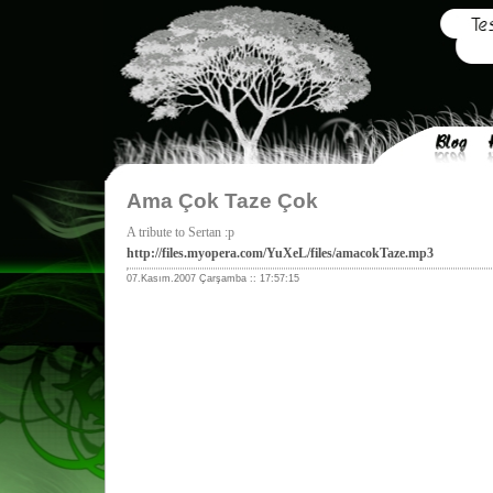
Ama Çok Taze Çok
A tribute to Sertan :p
http://files.myopera.com/YuXeL/files/amacokTaze.mp3
07.Kasım.2007 Çarşamba :: 17:57:15