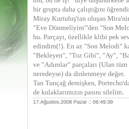
mu, bu ne iş?" diye düşünürkene 
bir grupta daha çalıştığını öğren
Miray Kurtuluş'tan oluşan Mira'ni
"Eve Dönmeliyim"'den "Son Melod
bu. Parçayı, özellikle klibi pek s
edindim(!). En az "Son Melodi" k
"Bekleyen", "Toz Gibi", "Ay", "B
ve "Adımlar" parçaları (Ulan tüm
neredeyse) da dinlenmeye değer.
Tan Tunçağ demişken, Portecho'd
de kulaklarımızın pasını silelim.
17.Ağustos.2008 Pazar :: 06:49:39