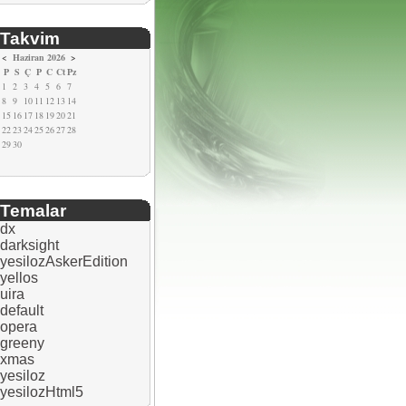
Takvim
<
Haziran 2026
>
P
S
Ç
P
C
Ct
Pz
1
2
3
4
5
6
7
8
9
10
11
12
13
14
15
16
17
18
19
20
21
22
23
24
25
26
27
28
29
30
Temalar
dx
darksight
yesilozAskerEdition
yellos
uira
default
opera
greeny
xmas
yesiloz
yesilozHtml5