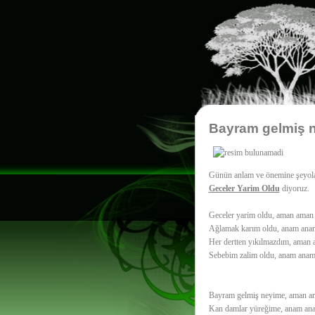
Bayram gelmiş 
Günün anlam ve önemine şeyola
Geceler Yarim Oldu
diyoruz.
Geceler yarim oldu, aman aman
Ağlamak karım oldu, anam ana
Her dertten yıkılmazdım, aman
Sebebim zalim oldu, anam anam
Bayram gelmiş neyime, aman a
Kan damlar yüreğime, anam an