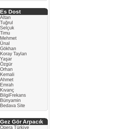
Es Dost
Altan
Tuğrul
Selçuk
Timu
Mehmet
Ünal
Gökhan
Koray Taylan
Yaşar
Özgür
Orhan
Kemali
Ahmet
Emrah
Kıvanç
BilgiFrekans
Bünyamin
Bedava Site
Gez Gör Arpacık
Opera Türkiye