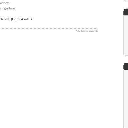
garibem
am garibem
watch?v=fQGqp9WwdPY
72526 kere okundu