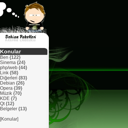
Konular
Ben
{122}
Sinema
{24}
php/web
{44}
Link
{58}
Diğerleri
{83}
Debian
{26}
Opera
{39}
Müzik
{70}
KDE
{7}
Qt
{12}
Belgeler
{13}
[Konular]