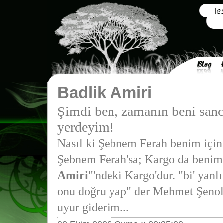
Badlik Amiri
Şimdi ben, zamanın beni sanc
yerdeyim!
Nasıl ki Şebnem Ferah benim için
Şebnem Ferah'sa; Kargo da benim 
Amiri
"'ndeki Kargo'dur. "bi' yanl
onu doğru yap" der Mehmet Şenol 
uyur giderim...