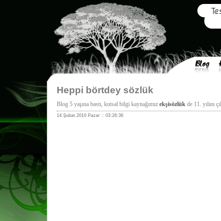
Heppi börtdey sözlük
Blog 5 yaşına bastı, kutsal bilgi kaynağımız
ekşisözlük
de 11. yılını çı
14.Şubat.2010 Pazar :: 03:26:36