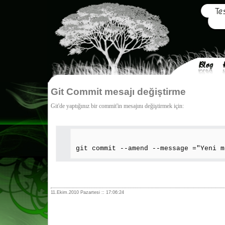
Git Commit mesajı değiştirme
Git'de yaptığınız bir commit'in mesajını değiştirmek için:
git commit --amend --message ="Yeni m
11.Ekim.2010 Pazartesi :: 17:06:24