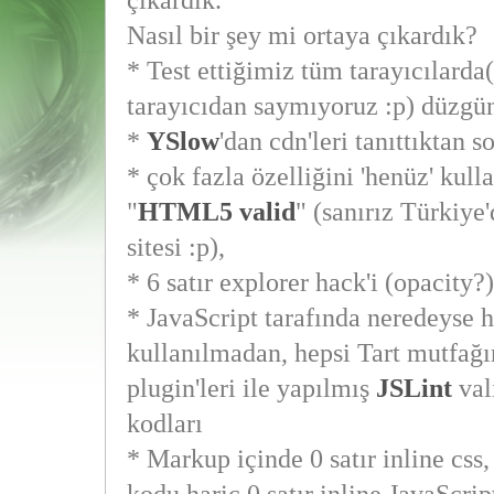
çıkardık.
Nasıl bir şey mi ortaya çıkardık?
* Test ettiğimiz tüm tarayıcılarda(
tarayıcıdan saymıyoruz :p) düzgün
*
YSlow
'dan cdn'leri tanıttıktan 
* çok fazla özelliğini 'henüz' kul
"
HTML5
valid
" (sanırız Türkiye'
sitesi :p),
* 6 satır explorer hack'i (opacity?
* JavaScript tarafında neredeyse h
kullanılmadan, hepsi Tart mutfağ
plugin'leri ile yapılmış
JSLint
val
kodları
* Markup içinde 0 satır inline css