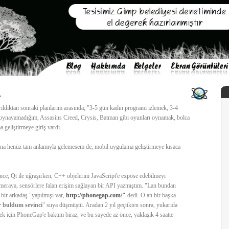
1
rıldıktan sonraki planlarım arasında; "3-5 gün kadın programı izlemek, 3-4
 oynayamadığım, Assasins Creed, Crysis, Batman gibi oyunları oynamak, bolca
geliştirmeye giriş vardı.
ına henüz tam anlamıyla gelemesem de, mobil uygulama geliştirmeye kısaca
ce, Qt ile uğraşırken, C++ objelerini JavaScript'e expose edebilmeyi
meraya, sensörlere falan erişim sağlayan bir API yazmıştım. "Lan bundan
bir arkadaş "yapılmışı var,
http://phonegap.com/"
dedi. O an bir başka
ir buldum sevinci
" suya düşmüştü. Aradan 2 yıl geçtikten sonra, yukarıda
ek için PhoneGap'e baktım biraz, ve bu sayede az önce, yaklaşık 4 saatte