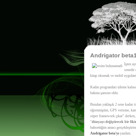
Andrigator beta
İşten ay
senedir
kitap okumak ve mobil uygulama 
Kadın programları izleme kafas
bakma şansım oldu.
Bundan yaklaşık 2 sene kadar ön
öğrenmiştim, GPS verisine, kar
süper framework çıkar" derken, 
"
dünyayı değiştirecek bir fik
bahsettiğim amacı gerçekleştirm
Andrigator beta'yı
yazdım.