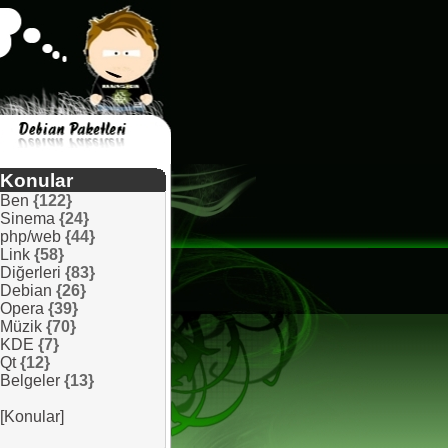
Konular
Ben
{122}
Sinema
{24}
php/web
{44}
Link
{58}
Diğerleri
{83}
Debian
{26}
Opera
{39}
Müzik
{70}
KDE
{7}
Qt
{12}
Belgeler
{13}
[Konular]