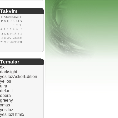
Takvim
<
Ağustos 2025
>
P
S
Ç
P
C
Ct
Pz
1
2
3
4
5
6
7
8
9
10
11
12
13
14
15
16
17
18
19
20
21
22
23
24
25
26
27
28
29
30
31
Temalar
dx
darksight
yesilozAskerEdition
yellos
uira
default
opera
greeny
xmas
yesiloz
yesilozHtml5