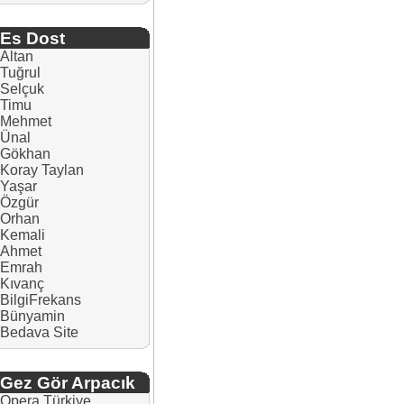
Es Dost
Altan
Tuğrul
Selçuk
Timu
Mehmet
Ünal
Gökhan
Koray Taylan
Yaşar
Özgür
Orhan
Kemali
Ahmet
Emrah
Kıvanç
BilgiFrekans
Bünyamin
Bedava Site
Gez Gör Arpacık
Opera Türkiye