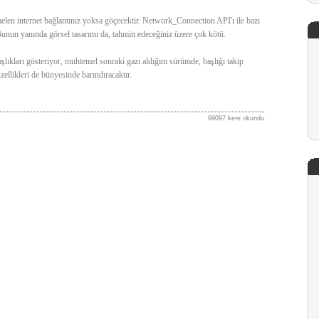
elen internet bağlantınız yoksa göçecektir. Network_Connection API'ı ile bazı
nun yanında görsel tasarımı da, tahmin edeceğiniz üzere çok kötü.
aşlıkları gösteriyor, muhtemel sonraki gazı aldığım sürümde, başlığı takip
zellikleri de bünyesinde barındıracaktır.
69097 kere okundu