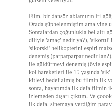
gülsem yeterliydi.
Film, bir dansöz ablamızın iri göğ
Orada şüphelenmiştim ama yine u
Sonralardan çoğunlukla bel altı g
diliyle 'amaç' nedir ya?), 'sikörtıl'
'sikorski' helikopterini espiri ma
denemiş (parparparpar nedir lan?),
ile güldürmeyi denemiş (öyle espiri
kol hareketleri ile 15 yaşında 'sik'
kitleyi hedef almış bu filmin ilk y
sonra, hayatımda ilk defa filmin ik
izlemeden dışarı çıktım. Ve çoook
ilk defa, sinemaya verdiğim paray