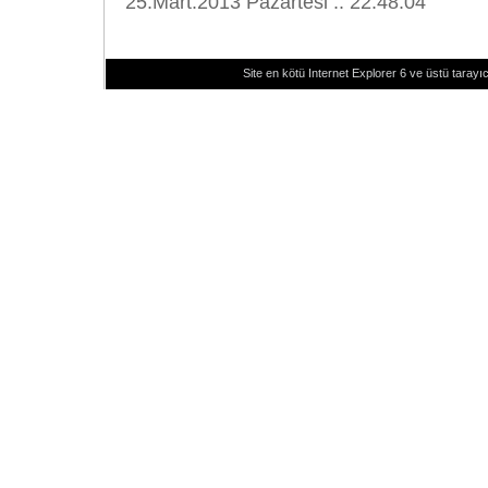
25.Mart.2013 Pazartesi :: 22:48:04
Site en kötü Internet Explorer 6 ve üstü tarayıc