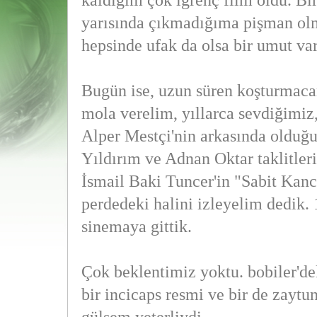
kaldığım çok iğrenç film oldu. Bi
yarısında çıkmadığıma pişman o
hepsinde ufak da olsa bir umut var
Bugün ise, uzun süren koşturmaca
mola verelim, yıllarca sevdiğimiz,
Alper Mestçi'nin arkasında olduğu
Yıldırım ve Adnan Oktar taklitler
İsmail Baki Tuncer'in "Sabit Kanc
perdedeki halini izleyelim dedik. 1
sinemaya gittik.
Çok beklentimiz yoktu. bobiler'de
bir incicaps resmi ve bir de zaytu