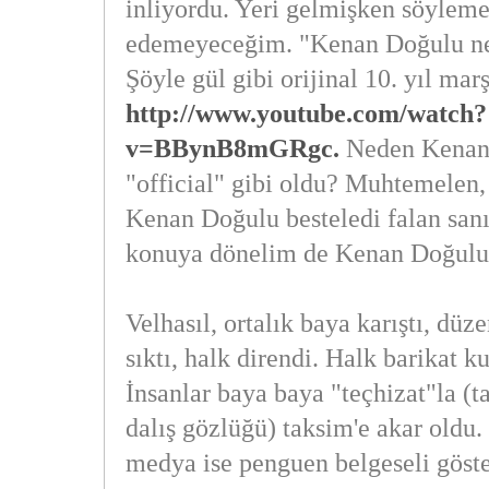
inliyordu. Yeri gelmişken söylem
edemeyeceğim. "Kenan Doğulu ne
Şöyle gül gibi orijinal 10. yıl mar
http://www.youtube.com/watch?
v=BBynB8mGRgc.
Neden Kenan 
"official" gibi oldu? Muhtemelen, 
Kenan Doğulu besteledi falan san
konuya dönelim de Kenan Doğulu
Velhasıl, ortalık baya karıştı, düz
sıktı, halk direndi. Halk barikat ku
İnsanlar baya baya "teçhizat"la (ta
dalış gözlüğü) taksim'e akar oldu.
medya ise penguen belgeseli göste