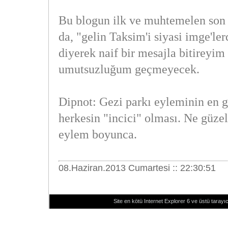
Bu blogun ilk ve muhtemelen son 
da, "gelin Taksim'i siyasi imge'le
diyerek naif bir mesajla bitireyi
umutsuzluğum geçmeyecek.
Dipnot: Gezi parkı eyleminin en gü
herkesin "incici" olması. Ne güze
eylem boyunca.
08.Haziran.2013 Cumartesi :: 22:30:51
Site en kötü Internet Explorer 6 ve üstü tarayıc