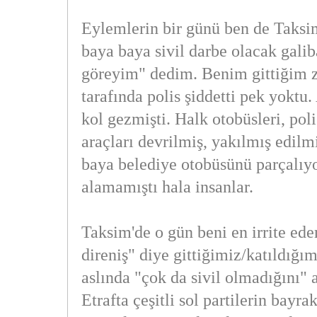
Eylemlerin bir günü ben de Taksi
baya baya sivil darbe olacak gali
göreyim" dedim. Benim gittiğim
tarafında polis şiddetti pek yokt
kol gezmişti. Halk otobüsleri, pol
araçları devrilmiş, yakılmış edilmi
baya belediye otobüsünü parçalıyo
alamamıştı hala insanlar.
Taksim'de o gün beni en irrite eden
direniş" diye gittiğimiz/katıldığı
aslında "çok da sivil olmadığını"
Etrafta çeşitli sol partilerin bayr