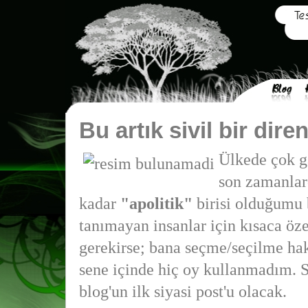
Bu artık sivil bir diren
Ülkede çok ga
son zamanlar
kadar
"apolitik"
birisi olduğumu 
tanımayan insanlar için kısaca ö
gerekirse; bana seçme/seçilme hak
sene içinde hiç oy kullanmadım. S
blog'un ilk siyasi post'u olacak.