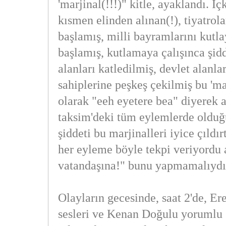
'marjinal(!!!)" kitle, ayaklandı. İ
kısmen elinden alınan(!), tiyatrol
başlamış, milli bayramlarını kut
başlamış, kutlamaya çalışınca şid
alanları katledilmiş, devlet alanl
sahiplerine peşkeş çekilmiş bu 'mar
olarak "eeh eyetere bea" diyerek a
taksim'deki tüm eylemlerde olduğu
şiddeti bu marjinalleri iyice çıldır
her eyleme böyle tekpi veriyordu
vatandaşına!" bunu yapmamalıydı
Olayların gecesinde, saat 2'de, Er
sesleri ve Kenan Doğulu yorumlu 1