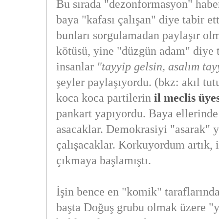
Bu sırada "dezonformasyon" haber
baya "kafası çalışan" diye tabir e
bunları sorgulamadan paylaşır ol
kötüsü, yine "düzgün adam" diye t
insanlar
"tayyip gelsin, asalım tayy
şeyler paylaşıyordu. (bkz: akıl tu
koca koca partilerin
il meclis üyes
pankart yapıyordu. Baya ellerinde
asacaklar. Demokrasiyi "asarak"
çalışacaklar. Korkuyordum artık, i
çıkmaya başlamıştı.
İşin bence en "komik" taraflarında
başta Doğuş grubu olmak üzere "