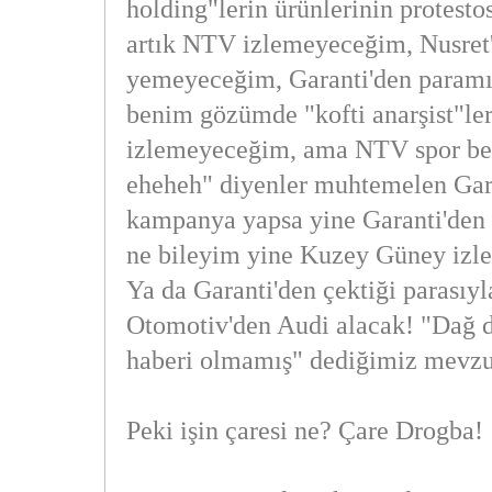
holding"lerin ürünlerinin protest
artık NTV izlemeyeceğim, Nusret'
yemeyeceğim, Garanti'den paramı
benim gözümde "kofti anarşist"le
izlemeyeceğim, ama NTV spor bel
eheheh" diyenler muhtemelen Gara
kampanya yapsa yine Garanti'den k
ne bileyim yine Kuzey Güney izle
Ya da Garanti'den çektiği parasıy
Otomotiv'den Audi alacak! "Dağ 
haberi olmamış" dediğimiz mevzu
Peki işin çaresi ne? Çare Drogba!