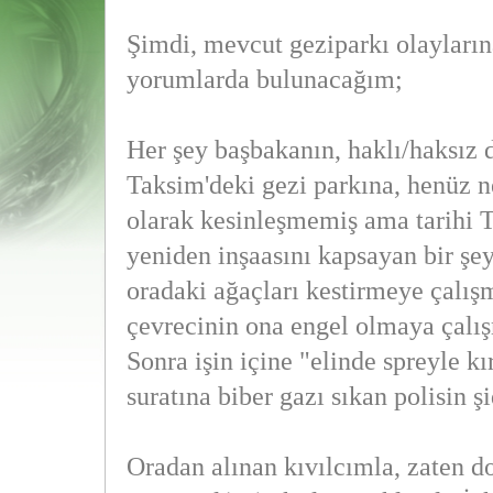
Şimdi, mevcut geziparkı olayları
yorumlarda bulunacağım;
Her şey başbakanın, haklı/haksız d
Taksim'deki gezi parkına, henüz n
olarak kesinleşmemiş ama tarihi T
yeniden inşaasını kapsayan bir şey
oradaki ağaçları kestirmeye çalışm
çevrecinin ona engel olmaya çalış
Sonra işin içine "elinde spreyle kı
suratına biber gazı sıkan polisin şi
Oradan alınan kıvılcımla, zaten d