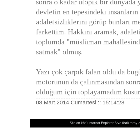
sonra o kadar ütopik bir dünyada
devletin en tepesindeki insanların 
adaletsizliklerini görüp bunları me
farkettim. Hakkını aramak, adaleti
toplumda "müslüman mahallesind
satmak" olmuş.
Yazı çok çarpık falan oldu da bu
motorunun da çalınmasından sonra 
olduğum için toplayamadım kusu
08.Mart.2014 Cumartesi :: 15:14:28
Site en kötü Internet Explorer 6 ve üstü tarayıc