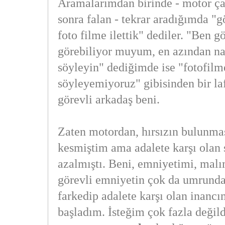
Aramalarımdan birinde - motor ça
sonra falan - tekrar aradığımda "gö
foto filme ilettik" dediler. "Ben g
görebiliyor muyum, en azından nas
söyleyin" dediğimde ise "fotofilm
söyleyemiyoruz" gibisinden bir la
görevli arkadaş beni.
Zaten motordan, hırsızın bulunma
kesmiştim ama adalete karşı olan 
azalmıştı. Beni, emniyetimi, mal
görevli emniyetin çok da umrund
farkedip adalete karşı olan inancı
başladım. İsteğim çok fazla değild