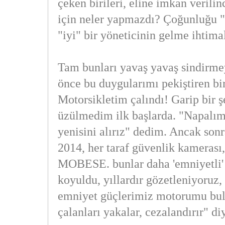
çeken birileri, eline imkan verilin
için neler yapmazdı? Çoğunluğu "
"iyi" bir yöneticinin gelme ihtima
Tam bunları yavaş yavaş sindirme
önce bu duygularımı pekiştiren bir
Motorsikletim çalındı! Garip bir ş
üzülmedim ilk başlarda. "Napalım 
yenisini alırız" dedim. Ancak sonra
2014, her taraf güvenlik kamerası,
MOBESE. bunlar daha 'emniyetli' 
koyuldu, yıllardır gözetleniyoruz,
emniyet güçlerimiz motorumu bulu
çalanları yakalar, cezalandırır" d