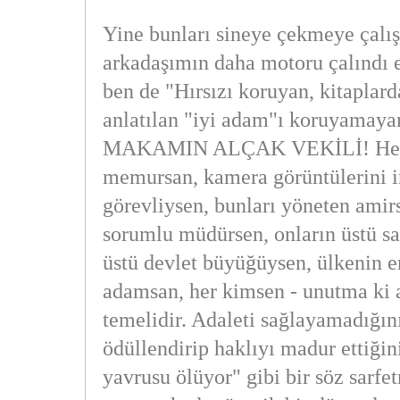
Yine bunları sineye çekmeye çalış
arkadaşımın daha motoru çalındı 
ben de "Hırsızı koruyan, kitaplard
anlatılan "iyi adam"ı koruyama
MAKAMIN ALÇAK VEKİLİ! Her k
memursan, kamera görüntülerini 
görevliysen, bunları yöneten amir
sorumlu müdürsen, onların üstü sa
üstü devlet büyüğüysen, ülkenin e
adamsan, her kimsen - unutma ki 
temelidir. Adaleti sağlayamadığını
ödüllendirip haklıyı madur ettiğini
yavrusu ölüyor" gibi bir söz sarf