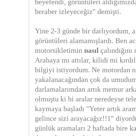
beyefendi, görüntüleri aldığımızd
beraber izleyeceğiz" demişti.
Yine 2-3 günde bir darlıyordum, a
görüntüleri alamamışlardı. Ben a
motorsikletimin
nasıl
çalındığını
Arabaya mı attılar, kilidi mi kırdıl
bilgiyi istiyordum. Ne motordan ne
yakalanacağından çok da umudum
darlamalarımdan artık memur arka
olmuştu ki bi aralar neredeyse tel
kaymaya başladı "Yeter artık ara
gelince sizi arayacağız!!1" diyord
günlük aramaları 2 haftada bire k