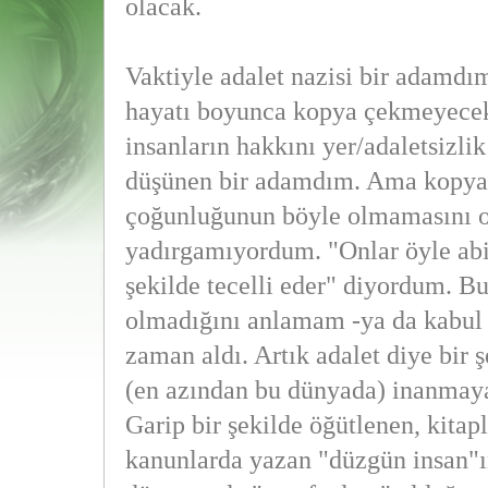
olacak.
Vaktiyle adalet nazisi bir adamd
hayatı boyunca kopya çekmeyecek
insanların hakkını yer/adaletsizli
düşünen bir adamdım. Ama kopya
çoğunluğunun böyle olmamasını o
yadırgamıyordum. "Onlar öyle abi
şekilde tecelli eder" diyordum. B
olmadığını anlamam -ya da kabul
zaman aldı. Artık adalet diye bir 
(en azından bu dünyada) inanmay
Garip bir şekilde öğütlenen, kita
kanunlarda yazan "düzgün insan"