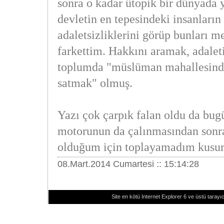
sonra o kadar ütopik bir dünyada
devletin en tepesindeki insanların 
adaletsizliklerini görüp bunları me
farkettim. Hakkını aramak, adaleti
toplumda "müslüman mahallesind
satmak" olmuş.
Yazı çok çarpık falan oldu da bu
motorunun da çalınmasından sonra 
olduğum için toplayamadım kusu
08.Mart.2014 Cumartesi :: 15:14:28
Site en kötü Internet Explorer 6 ve üstü tarayıc