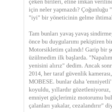
çeken birileri, eline imkan verilin
için neler yapmazdı? Çoğunluğu "
"iyi" bir yöneticinin gelme ihtima
Tam bunları yavaş yavaş sindirme
önce bu duygularımı pekiştiren bir
Motorsikletim çalındı! Garip bir ş
üzülmedim ilk başlarda. "Napalım 
yenisini alırız" dedim. Ancak sonra
2014, her taraf güvenlik kamerası,
MOBESE. bunlar daha 'emniyetli' 
koyuldu, yıllardır gözetleniyoruz,
emniyet güçlerimiz motorumu bulu
çalanları yakalar, cezalandırır" d