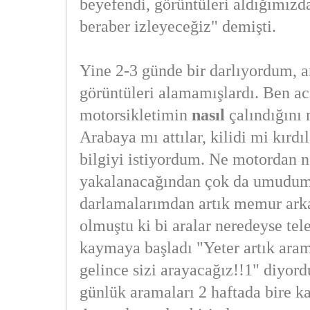
beyefendi, görüntüleri aldığımızd
beraber izleyeceğiz" demişti.
Yine 2-3 günde bir darlıyordum, a
görüntüleri alamamışlardı. Ben a
motorsikletimin
nasıl
çalındığını
Arabaya mı attılar, kilidi mi kırdıl
bilgiyi istiyordum. Ne motordan ne
yakalanacağından çok da umudum
darlamalarımdan artık memur arka
olmuştu ki bi aralar neredeyse tel
kaymaya başladı "Yeter artık ara
gelince sizi arayacağız!!1" diyord
günlük aramaları 2 haftada bire k