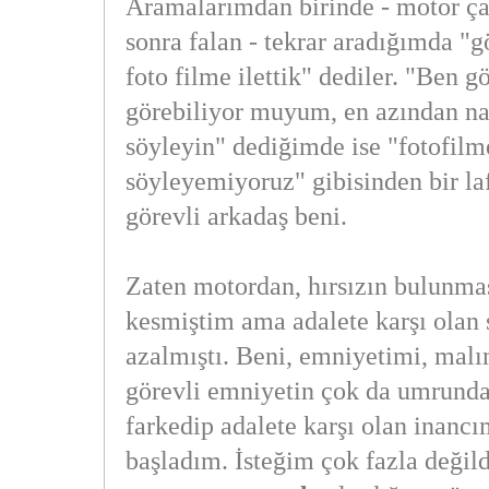
Aramalarımdan birinde - motor ça
sonra falan - tekrar aradığımda "gö
foto filme ilettik" dediler. "Ben g
görebiliyor muyum, en azından nas
söyleyin" dediğimde ise "fotofilm
söyleyemiyoruz" gibisinden bir la
görevli arkadaş beni.
Zaten motordan, hırsızın bulunma
kesmiştim ama adalete karşı olan 
azalmıştı. Beni, emniyetimi, mal
görevli emniyetin çok da umrund
farkedip adalete karşı olan inancı
başladım. İsteğim çok fazla değild