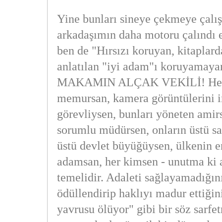
Yine bunları sineye çekmeye çalış
arkadaşımın daha motoru çalındı 
ben de "Hırsızı koruyan, kitaplard
anlatılan "iyi adam"ı koruyama
MAKAMIN ALÇAK VEKİLİ! Her k
memursan, kamera görüntülerini 
görevliysen, bunları yöneten amir
sorumlu müdürsen, onların üstü sa
üstü devlet büyüğüysen, ülkenin e
adamsan, her kimsen - unutma ki 
temelidir. Adaleti sağlayamadığını
ödüllendirip haklıyı madur ettiğini
yavrusu ölüyor" gibi bir söz sarf