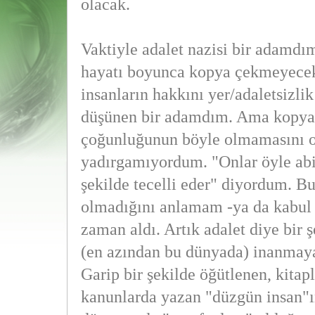
olacak.
Vaktiyle adalet nazisi bir adamd
hayatı boyunca kopya çekmeyecek
insanların hakkını yer/adaletsizli
düşünen bir adamdım. Ama kopya
çoğunluğunun böyle olmamasını o
yadırgamıyordum. "Onlar öyle abi
şekilde tecelli eder" diyordum. B
olmadığını anlamam -ya da kabul
zaman aldı. Artık adalet diye bir 
(en azından bu dünyada) inanmay
Garip bir şekilde öğütlenen, kita
kanunlarda yazan "düzgün insan"