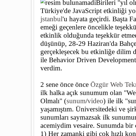
Birileri "yıl 
Türkiye'de JavaScript etkinliği 
jstanbul
'u hayata geçirdi. Başta 
emeği geçenlere öncelikle teşekkü
etkinlik olduğunda teşekkür etmed
düşünüp, 28-29 Haziran'da Bahçe
gerçekleşecek bu etkinliğe dilim
ile Behavior Driven Development
verdim.
2 sene önce önce
Özgür Web Tekno
ilk halka açık sunumum olan "W
Olmalı" (
sunum
/
video
) ile ilk "
yaşamıştım. Üniversitedeki ve şir
sunumları saymazsak ilk sunumu
acemiydim vesaire. Sunumda bir 
1) Her zamanki gibi çok hızlı k