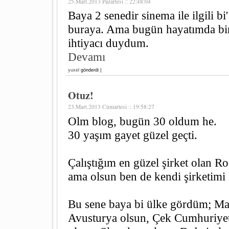
25.Mart.2013 Pazartesi :: 22:48:04
Baya 2 senedir sinema ile ilgili 
buraya. Ama bugün hayatımda bir
ihtiyacı duydum.
Devamı
yuxel
gönderdi |
Otuz!
23.Mart.2013 Cumartesi :: 19:58:27
Olm blog, bugün 30 oldum he.
30 yaşım gayet güzel geçti.
Çalıştığım en güzel şirket olan R
ama olsun ben de kendi şirketim
Bu sene baya bi ülke gördüm; Mac
Avusturya olsun, Çek Cumhuriye