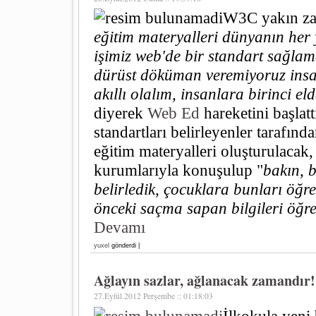
W3C yakın za
eğitim materyalleri dünyanın her 
işimiz web'de bir standart sağl
dürüst döküman veremiyoruz insa
akıllı olalım, insanlara birinci 
diyerek
Web Ed
hareketini başlatt
standartları belirleyenler tarafın
eğitim materyalleri oluşturulacak, 
kurumlarıyla konuşulup "
bakın, b
belirledik, çocuklara bunları öğre
önceki saçma sapan bilgileri öğr
Devamı
yuxel
gönderdi |
Ağlayın sazlar, ağlanacak zamandır!
27.Eylül.2012 Perşembe :: 01:18:03