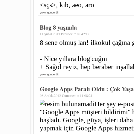
<sçs>, kib, aeo, aro
yuxel
gönderdi |
Blog 8 yaşında
11.Şubat.2013 Pazartesi :: 08:42:12
8 sene olmuş lan! ilkokul çağına g
- Nice yıllara blog'cuğm
+ Sağol reyiz, hep beraber inşalla
yuxel
gönderdi |
Google Apps Paralı Oldu : Çok Yaş
08.Aralık.2012 Cumartesi :: 11:08:21
Her şey e-pos
"Google Apps müşteri bildirimi" ba
başladı. Google, güya, işleri daha
yapmak için Google Apps hizme