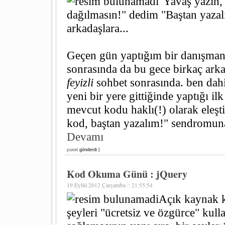
"Yavaş yazın, 
dağılmasın!" dedim "Baştan yazal
arkadaşlara...
Geçen gün yaptığım bir danışman
sonrasında da bu gece birkaç ark
feyizli
sohbet sonrasında. ben dahil
yeni bir yere gittiğinde yaptığı ilk
mevcut kodu haklı(!) olarak eleşti
kod, baştan yazalım!" sendromun
Devamı
yuxel
gönderdi |
Kod Okuma Günü : jQuery
19.Eylül.2012 Çarşamba :: 21:55:54
Açık kaynak k
şeyleri "ücretsiz ve özgürce" kul