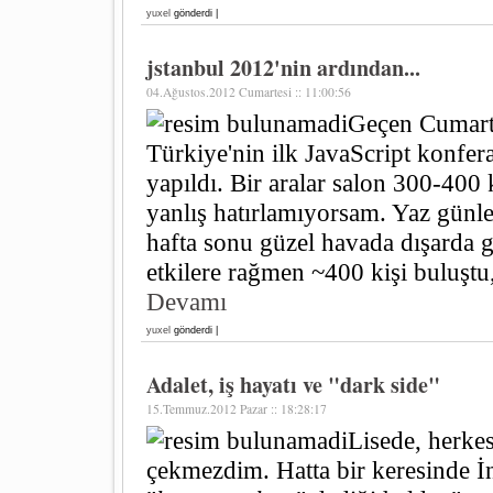
yuxel
gönderdi |
jstanbul 2012'nin ardından...
04.Ağustos.2012 Cumartesi :: 11:00:56
Geçen Cumarte
Türkiye'nin ilk JavaScript konfer
yapıldı. Bir aralar salon 300-400 
yanlış hatırlamıyorsam. Yaz günl
hafta sonu güzel havada dışarda 
etkilere rağmen ~400 kişi buluştu, 
Devamı
yuxel
gönderdi |
Adalet, iş hayatı ve "dark side"
15.Temmuz.2012 Pazar :: 18:28:17
Lisede, herke
çekmezdim. Hatta bir keresinde İ