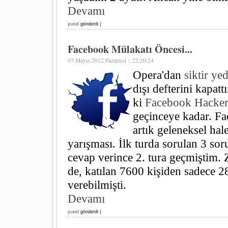
Devamı
yuxel
gönderdi |
Facebook Mülakatı Öncesi...
07.Mayıs.2012 Pazartesi :: 22:20:24
Opera'dan
siktir ye
dışı defterini kapat
ki
Facebook Hacke
geçinceye kadar. F
artık geleneksel hal
yarışması. İlk turda sorulan 3 so
cevap verince 2. tura geçmiştim. 
de, katılan 7600 kişiden sadece 
verebilmişti.
Devamı
yuxel
gönderdi |