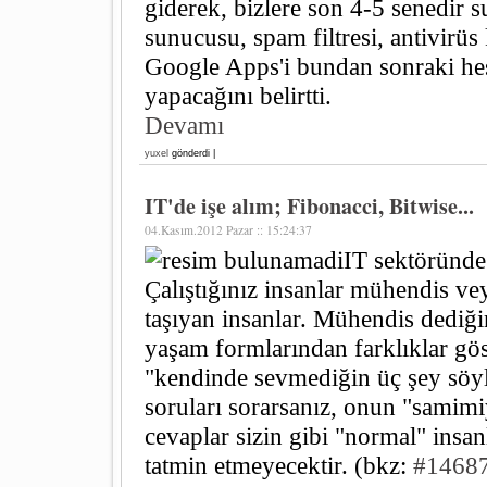
giderek, bizlere son 4-5 senedir 
sunucusu, spam filtresi, antivirü
Google Apps'i bundan sonraki hesa
yapacağını belirtti.
Devamı
yuxel
gönderdi |
IT'de işe alım; Fibonacci, Bitwise...
04.Kasım.2012 Pazar :: 15:24:37
IT sektöründe 
Çalıştığınız insanlar mühendis ve
taşıyan insanlar. Mühendis dediğ
yaşam formlarından farklıklar gö
"kendinde sevmediğin üç şey söyl
soruları sorarsanız, onun "samimi
cevaplar sizin gibi "normal" insanl
tatmin etmeyecektir. (bkz:
#1468