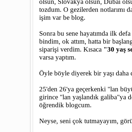
olsun, Slovakya olsun, Dubai ols
tozdum. O gezilerden notlarımı d
işim var be blog.
Sonra bu sene hayatımda ilk defa 
bindim, ok attım, hatta bir başlan
siparişi verdim. Kısaca
"30 yaş 
varsa yaptım.
Öyle böyle diyerek bir yaşı daha
25'den 26'ya geçerkenki "lan büy
girince "lan yaşlandık galiba"ya
öğrendik blogcum.
Neyse, seni çok tutmayayım, gör