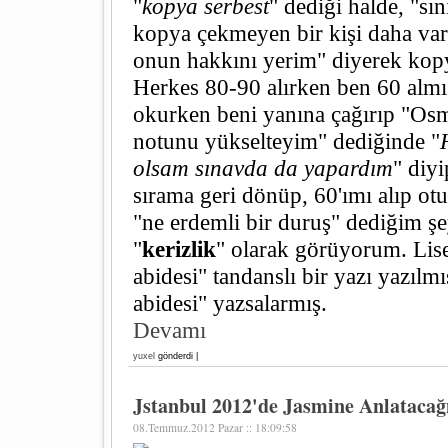
"
kopya serbest
" dediği halde, "sı
kopya çekmeyen bir kişi daha va
onun hakkını yerim" diyerek ko
Herkes 80-90 alırken ben 60 almı
okurken beni yanına çağırıp "Osm
notunu yükselteyim" dediğinde "
olsam sınavda da yapardım
" diyi
sırama geri dönüp, 60'ımı alıp o
"ne erdemli bir duruş" dediğim şe
"
kerizlik
" olarak görüyorum. Lise
abidesi" tandanslı bir yazı yazılmı
abidesi" yazsalarmış.
Devamı
yuxel
gönderdi |
Jstanbul 2012'de Jasmine Anlataca
08.Temmuz.2012 Pazar :: 18:09:58