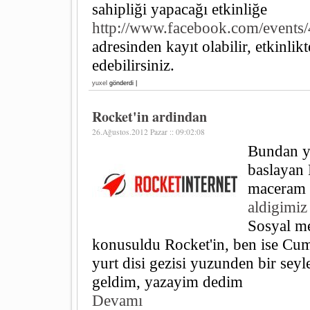
sahipliği yapacağı etkinliğe
http://www.facebook.com/event
adresinden kayıt olabilir, etkinlikt
edebilirsiniz.
yuxel
gönderdi |
Rocket'in ardindan
26.Ağustos.2012 Pazar :: 09:02:08
Bundan y
baslayan 
maceram
aldigimiz
Sosyal m
konusuldu Rocket'in, ben ise Cum
yurt disi gezisi yuzunden bir sey
geldim, yazayim dedim
Devamı