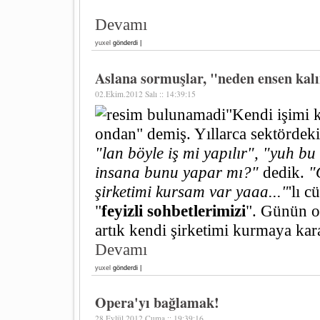
Devamı
yuxel
gönderdi |
Aslana sormuşlar, "neden ensen kalın
02.Ekim.2012 Salı :: 14:39:15
"Kendi işimi 
ondan" demiş. Yıllarca sektördeki 
"lan böyle iş mi yapılır", "yuh b
insana bunu yapar mı?"
dedik.
"
şirketimi kursam var yaaa..."
'lı 
"
feyizli sohbetlerimizi
". Günün o
artık kendi şirketimi kurmaya kar
Devamı
yuxel
gönderdi |
Opera'yı bağlamak!
28.Eylül.2012 Cuma :: 19:39:16