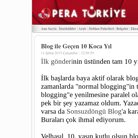
Ana Sayfa
|
İstatistikler
|
Arşiv
|
Debian Paketleri
|
Belgeler
|
Ekra
Blog ile Geçen 10 Koca Yıl
11.Şubat.2015 Çarşamba :: 22:09:59
İlk gönderi
nin üstünden tam 10 yı
İlk başlarda baya aktif olarak blo
zamanlarda "normal blogging"in t
blogging"e yenilmesine paralel ol
pek bir şey yazamaz oldum. Yazac
varsa da
Sonsuzdöngü Blog
'a ka
Buraları çok ihmal ediyorum.
Velhasıl, 10. yaşın kutlu olsun b