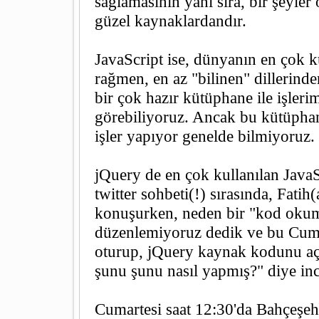
sağlamasının yanı sıra, bir şeyler
güzel kaynaklardandır.
JavaScript ise, dünyanın en çok ku
rağmen, en az "bilinen" dillerind
bir çok hazır kütüphane ile işleri
görebiliyoruz. Ancak bu kütüphane
işler yapıyor genelde bilmiyoruz.
jQuery de en çok kullanılan JavaS
twitter sohbeti(!) sırasında, Fatih
konuşurken, neden bir "kod oku
düzenlemiyoruz dedik ve bu Cum
oturup, jQuery kaynak kodunu aç
şunu şunu nasıl yapmış?" diye inc
Cumartesi saat 12:30'da Bahçeşehi