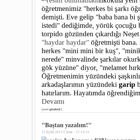
İlkokula yeni
öğretmenimiz "herkes bi şarkı öğ
demişti. Eve gelip "baba bana bi 
istedi" dediğimde, yörük çocuğu
torpido gözünden çıkardığı Neşet 
"haydar haydar"
öğretmişti bana. 
herkes "mini mini bir kuş", "min
nerede" minvalinde şarkılar okur
gök yüzüne" diyor, "melamet hır
Öğretmenimin yüzündeki şaşkınlık
arkadaşlarımın yüzündeki
garip
b
hatırlarım. Hayatımda öğrendiğim 
Devamı
yuxel
gönderdi |
"Baştan yazalım!"
21.Eylül.2012 Cuma :: 17:14:14