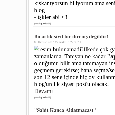
kıskanıyorsun biliyorum ama sen
blog
- tşkler abi <3
yuxel
gönderdi |
Bu artık sivil bir direniş değildir!
08.Haziran.2013 Cumartesi :: 22:30:51
Ülkede çok ga
zamanlarda. Tanıyan ne kadar
"ap
olduğumu bilir ama tanımayan insa
geçmem gerekirse; bana seçme/se
son 12 sene içinde hiç oy kullan
blog'un ilk siyasi post'u olacak.
Devamı
yuxel
gönderdi |
"Sabit Kanca Aldatmacası"