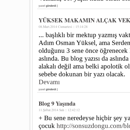
yuxel
gönderdi |
YÜKSEK MAKAMIN ALÇAK VEK
08.Mart.2014 Cumartesi :: 15:14:28
... başlıklı bir mektup yazmış vak
Adım Osman Yüksel, ama Serdeng
olduğunu 3 sene önce öğrenecek k
aslında. Bu blog yazısı da aslında
alakalı değil ama belki apolotik 
sebebe dokunan bir yazı olacak.
Devamı
yuxel
gönderdi |
Blog 9 Yaşında
11.Şubat.2014 Salı :: 12:42:12
+ Bu sene neredeyse hiçbir şey 
çocuk
http://sonsuzdongu.com/bl