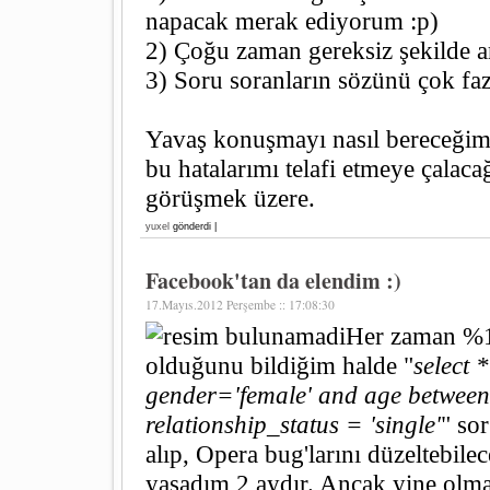
napacak merak ediyorum :p)
2) Çoğu zaman gereksiz şekilde
3) Soru soranların sözünü çok fa
Yavaş konuşmayı nasıl bereceği
bu hatalarımı telafi etmeye çala
görüşmek üzere.
yuxel
gönderdi |
Facebook'tan da elendim :)
17.Mayıs.2012 Perşembe :: 17:08:30
Her zaman %1
olduğunu bildiğim halde "
select 
gender='female' and age betwee
relationship_status = 'single'
" so
alıp, Opera bug'larını düzeltebile
yaşadım 2 aydır. Ancak yine olma