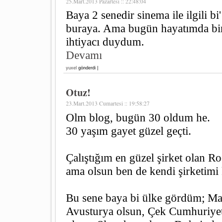
25.Mart.2013 Pazartesi :: 22:48:04
Baya 2 senedir sinema ile ilgili 
buraya. Ama bugün hayatımda bir
ihtiyacı duydum.
Devamı
yuxel
gönderdi |
Otuz!
23.Mart.2013 Cumartesi :: 19:58:27
Olm blog, bugün 30 oldum he.
30 yaşım gayet güzel geçti.
Çalıştığım en güzel şirket olan R
ama olsun ben de kendi şirketim
Bu sene baya bi ülke gördüm; Mac
Avusturya olsun, Çek Cumhuriye