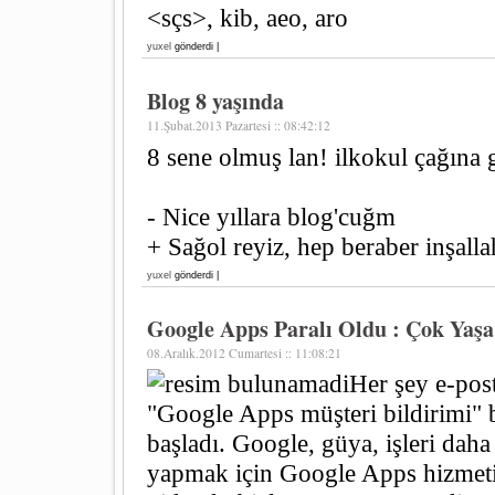
<sçs>, kib, aeo, aro
yuxel
gönderdi |
Blog 8 yaşında
11.Şubat.2013 Pazartesi :: 08:42:12
8 sene olmuş lan! ilkokul çağına g
- Nice yıllara blog'cuğm
+ Sağol reyiz, hep beraber inşalla
yuxel
gönderdi |
Google Apps Paralı Oldu : Çok Yaş
08.Aralık.2012 Cumartesi :: 11:08:21
Her şey e-pos
"Google Apps müşteri bildirimi" ba
başladı. Google, güya, işleri daha
yapmak için Google Apps hizme