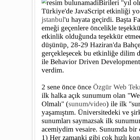
Birileri "yıl 
Türkiye'de JavaScript etkinliği 
jstanbul
'u hayata geçirdi. Başta 
emeği geçenlere öncelikle teşekkü
etkinlik olduğunda teşekkür etmed
düşünüp, 28-29 Haziran'da Bahçe
gerçekleşecek bu etkinliğe dilim
ile Behavior Driven Development
verdim.
2 sene önce önce
Özgür Web Tekno
ilk halka açık sunumum olan "W
Olmalı" (
sunum
/
video
) ile ilk "
yaşamıştım. Üniversitedeki ve şir
sunumları saymazsak ilk sunumu
acemiydim vesaire. Sunumda bir 
1) Her zamanki gibi çok hızlı k