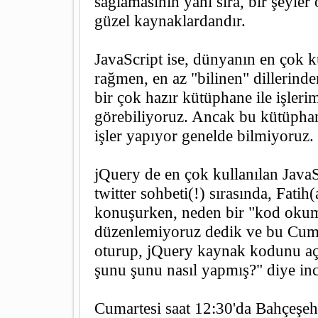
sağlamasının yanı sıra, bir şeyler
güzel kaynaklardandır.
JavaScript ise, dünyanın en çok ku
rağmen, en az "bilinen" dillerind
bir çok hazır kütüphane ile işleri
görebiliyoruz. Ancak bu kütüphane
işler yapıyor genelde bilmiyoruz.
jQuery de en çok kullanılan JavaS
twitter sohbeti(!) sırasında, Fatih
konuşurken, neden bir "kod oku
düzenlemiyoruz dedik ve bu Cum
oturup, jQuery kaynak kodunu aç
şunu şunu nasıl yapmış?" diye inc
Cumartesi saat 12:30'da Bahçeşehi