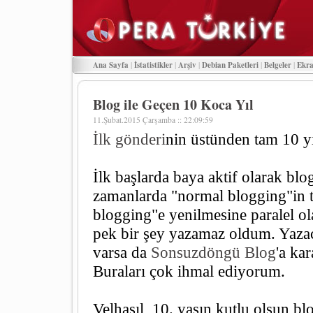
Ana Sayfa
|
İstatistikler
|
Arşiv
|
Debian Paketleri
|
Belgeler
|
Ekra
Blog ile Geçen 10 Koca Yıl
11.Şubat.2015 Çarşamba :: 22:09:59
İlk gönderi
nin üstünden tam 10 yı
İlk başlarda baya aktif olarak blo
zamanlarda "normal blogging"in t
blogging"e yenilmesine paralel ol
pek bir şey yazamaz oldum. Yazac
varsa da
Sonsuzdöngü Blog
'a ka
Buraları çok ihmal ediyorum.
Velhasıl, 10. yaşın kutlu olsun b