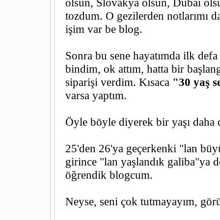
olsun, Slovakya olsun, Dubai ols
tozdum. O gezilerden notlarımı d
işim var be blog.
Sonra bu sene hayatımda ilk defa 
bindim, ok attım, hatta bir başlan
siparişi verdim. Kısaca
"30 yaş 
varsa yaptım.
Öyle böyle diyerek bir yaşı daha
25'den 26'ya geçerkenki "lan büy
girince "lan yaşlandık galiba"ya
öğrendik blogcum.
Neyse, seni çok tutmayayım, gör