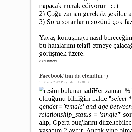
napacak merak ediyorum :p)
2) Çoğu zaman gereksiz şekilde
3) Soru soranların sözünü çok fa
Yavaş konuşmayı nasıl bereceği
bu hatalarımı telafi etmeye çala
görüşmek üzere.
yuxel
gönderdi |
Facebook'tan da elendim :)
17.Mayıs.2012 Perşembe :: 17:08:30
Her zaman %1
olduğunu bildiğim halde "
select 
gender='female' and age betwee
relationship_status = 'single'
" so
alıp, Opera bug'larını düzeltebile
yaşadım 2 aydır. Ancak yine olma