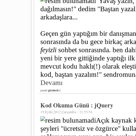
"Yavaş yazın, 
dağılmasın!" dedim "Baştan yazal
arkadaşlara...
Geçen gün yaptığım bir danışman
sonrasında da bu gece birkaç ark
feyizli
sohbet sonrasında. ben dahil
yeni bir yere gittiğinde yaptığı ilk
mevcut kodu haklı(!) olarak eleşti
kod, baştan yazalım!" sendromun
Devamı
yuxel
gönderdi |
Kod Okuma Günü : jQuery
19.Eylül.2012 Çarşamba :: 21:55:54
Açık kaynak k
şeyleri "ücretsiz ve özgürce" kul