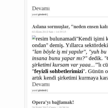
Devamı
yuxel
gönderdi |
Aslana sormuşlar, "neden ensen kalın
02.Ekim.2012 Salı :: 14:39:15
"Kendi işimi 
ondan" demiş. Yıllarca sektördeki 
"lan böyle iş mi yapılır", "yuh b
insana bunu yapar mı?"
dedik.
"
şirketimi kursam var yaaa..."
'lı 
"
feyizli sohbetlerimizi
". Günün o
artık kendi şirketimi kurmaya kar
Devamı
yuxel
gönderdi |
Opera'yı bağlamak!
28.Eylül.2012 Cuma :: 19:39:16