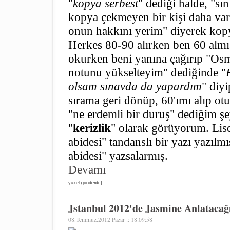
"
kopya serbest
" dediği halde, "sı
kopya çekmeyen bir kişi daha va
onun hakkını yerim" diyerek ko
Herkes 80-90 alırken ben 60 almı
okurken beni yanına çağırıp "Osm
notunu yükselteyim" dediğinde "
olsam sınavda da yapardım
" diyi
sırama geri dönüp, 60'ımı alıp o
"ne erdemli bir duruş" dediğim şe
"
kerizlik
" olarak görüyorum. Lise
abidesi" tandanslı bir yazı yazılmı
abidesi" yazsalarmış.
Devamı
yuxel
gönderdi |
Jstanbul 2012'de Jasmine Anlataca
08.Temmuz.2012 Pazar :: 18:09:58