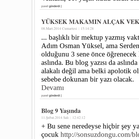
yuxel
gönderdi |
YÜKSEK MAKAMIN ALÇAK VEK
08.Mart.2014 Cumartesi :: 15:14:28
... başlıklı bir mektup yazmış vak
Adım Osman Yüksel, ama Serdeng
olduğunu 3 sene önce öğrenecek k
aslında. Bu blog yazısı da aslında
alakalı değil ama belki apolotik 
sebebe dokunan bir yazı olacak.
Devamı
yuxel
gönderdi |
Blog 9 Yaşında
11.Şubat.2014 Salı :: 12:42:12
+ Bu sene neredeyse hiçbir şey 
çocuk
http://sonsuzdongu.com/bl