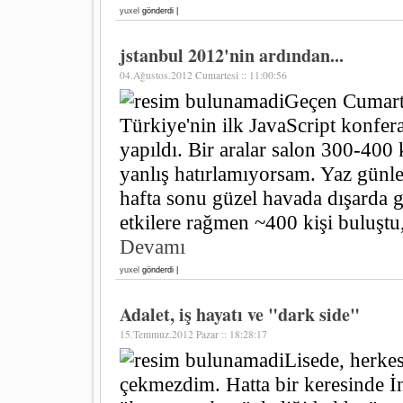
yuxel
gönderdi |
jstanbul 2012'nin ardından...
04.Ağustos.2012 Cumartesi :: 11:00:56
Geçen Cumarte
Türkiye'nin ilk JavaScript konfer
yapıldı. Bir aralar salon 300-400 
yanlış hatırlamıyorsam. Yaz günl
hafta sonu güzel havada dışarda 
etkilere rağmen ~400 kişi buluştu, 
Devamı
yuxel
gönderdi |
Adalet, iş hayatı ve "dark side"
15.Temmuz.2012 Pazar :: 18:28:17
Lisede, herke
çekmezdim. Hatta bir keresinde İ