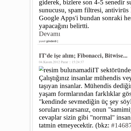
giderek, bizlere son 4-5 senedir 
sunucusu, spam filtresi, antivirü
Google Apps'i bundan sonraki hesa
yapacağını belirtti.
Devamı
yuxel
gönderdi |
IT'de işe alım; Fibonacci, Bitwise...
04.Kasım.2012 Pazar :: 15:24:37
IT sektöründe 
Çalıştığınız insanlar mühendis ve
taşıyan insanlar. Mühendis dediğ
yaşam formlarından farklıklar gö
"kendinde sevmediğin üç şey söyl
soruları sorarsanız, onun "samimi
cevaplar sizin gibi "normal" insanl
tatmin etmeyecektir. (bkz:
#1468