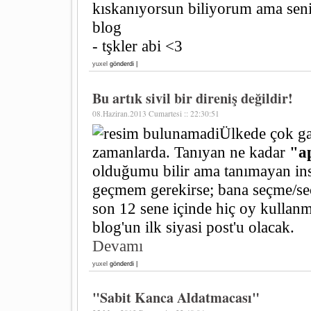
kıskanıyorsun biliyorum ama sen
blog
- tşkler abi <3
yuxel
gönderdi |
Bu artık sivil bir direniş değildir!
08.Haziran.2013 Cumartesi :: 22:30:51
Ülkede çok ga
zamanlarda. Tanıyan ne kadar
"ap
olduğumu bilir ama tanımayan insa
geçmem gerekirse; bana seçme/se
son 12 sene içinde hiç oy kullan
blog'un ilk siyasi post'u olacak.
Devamı
yuxel
gönderdi |
"Sabit Kanca Aldatmacası"