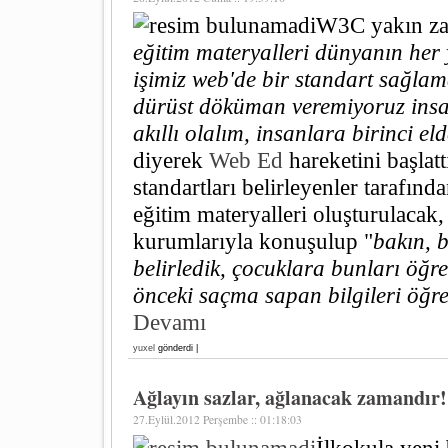
W3C yakın za
eğitim materyalleri dünyanın her 
işimiz web'de bir standart sağl
dürüst döküman veremiyoruz insa
akıllı olalım, insanlara birinci 
diyerek
Web Ed
hareketini başlatt
standartları belirleyenler tarafın
eğitim materyalleri oluşturulacak, 
kurumlarıyla konuşulup "
bakın, b
belirledik, çocuklara bunları öğre
önceki saçma sapan bilgileri öğr
Devamı
yuxel
gönderdi |
Ağlayın sazlar, ağlanacak zamandır!
27.Eylül.2012 Perşembe :: 01:18:03