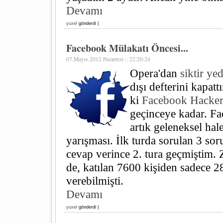
Devamı
yuxel
gönderdi |
Facebook Mülakatı Öncesi...
07.Mayıs.2012 Pazartesi :: 22:20:24
Opera'dan
siktir ye
dışı defterini kapat
ki
Facebook Hacke
geçinceye kadar. F
artık geleneksel hal
yarışması. İlk turda sorulan 3 so
cevap verince 2. tura geçmiştim. 
de, katılan 7600 kişiden sadece 
verebilmişti.
Devamı
yuxel
gönderdi |