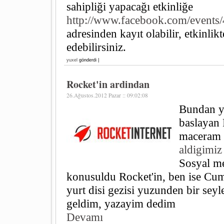
sahipliği yapacağı etkinliğe
http://www.facebook.com/event
adresinden kayıt olabilir, etkinlikt
edebilirsiniz.
yuxel
gönderdi |
Rocket'in ardindan
26.Ağustos.2012 Pazar :: 09:02:08
Bundan y
baslayan 
maceram
aldigimiz
Sosyal m
konusuldu Rocket'in, ben ise Cum
yurt disi gezisi yuzunden bir sey
geldim, yazayim dedim
Devamı