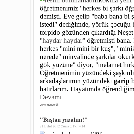
İlkokula yeni
öğretmenimiz "herkes bi şarkı öğ
demişti. Eve gelip "baba bana bi 
istedi" dediğimde, yörük çocuğu
torpido gözünden çıkardığı Neşet 
"haydar haydar"
öğretmişti bana. 
herkes "mini mini bir kuş", "min
nerede" minvalinde şarkılar okur
gök yüzüne" diyor, "melamet hır
Öğretmenimin yüzündeki şaşkınlık
arkadaşlarımın yüzündeki
garip
b
hatırlarım. Hayatımda öğrendiğim 
Devamı
yuxel
gönderdi |
"Baştan yazalım!"
21.Eylül.2012 Cuma :: 17:14:14