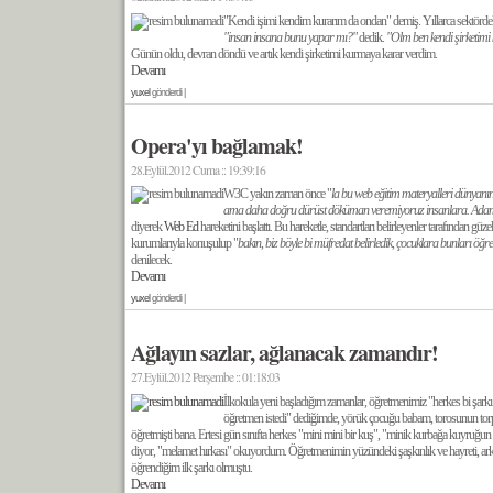
"Kendi işimi kendim kurarım da ondan" demiş. Yıllarca sektördeki
"insan insana bunu yapar mı?"
dedik.
"Olm ben kendi şirketimi
Günün oldu, devran döndü ve artık kendi şirketimi kurmaya karar verdim.
Devamı
yuxel
gönderdi |
Opera'yı bağlamak!
28.Eylül.2012 Cuma :: 19:39:16
W3C yakın zaman önce "
la bu web eğitim materyalleri dünyanın
ama daha doğru dürüst döküman veremiyoruz insanlara. Adam ola
diyerek
Web Ed
hareketini başlattı. Bu hareketle, standartları belirleyenler tarafından güz
kurumlarıyla konuşulup "
bakın, biz böyle bi müfredat belirledik, çocuklara bunları öğr
denilecek.
Devamı
yuxel
gönderdi |
Ağlayın sazlar, ağlanacak zamandır!
27.Eylül.2012 Perşembe :: 01:18:03
İlkokula yeni başladığım zamanlar, öğretmenimiz "herkes bi şarkı 
öğretmen istedi" dediğimde, yörük çocuğu babam, torosunun torp
öğretmişti bana. Ertesi gün sınıfta herkes "mini mini bir kuş", "minik kurbağa kuyruğu
diyor, "melamet hırkası" okuyordum. Öğretmenimin yüzündeki şaşkınlık ve hayreti, a
öğrendiğim ilk şarkı olmuştu.
Devamı