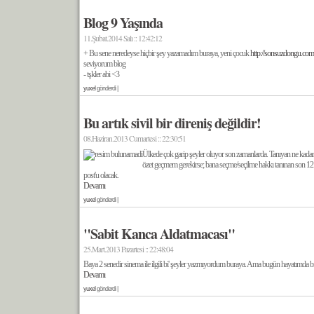
Blog 9 Yaşında
11.Şubat.2014 Salı :: 12:42:12
+ Bu sene neredeyse hiçbir şey yazamadım buraya, yeni çocuk
http://sonsuzdongu.com
seviyorum blog
- tşkler abi <3
yuxel
gönderdi |
Bu artık sivil bir direniş değildir!
08.Haziran.2013 Cumartesi :: 22:30:51
Ülkede çok garip şeyler oluyor son zamanlarda. Tanıyan ne kada
özet geçmem gerekirse; bana seçme/seçilme hakkı tanınan son 12 s
post'u olacak.
Devamı
yuxel
gönderdi |
"Sabit Kanca Aldatmacası"
25.Mart.2013 Pazartesi :: 22:48:04
Baya 2 senedir sinema ile ilgili bi' şeyler yazmıyordum buraya. Ama bugün hayatımda bi
Devamı
yuxel
gönderdi |