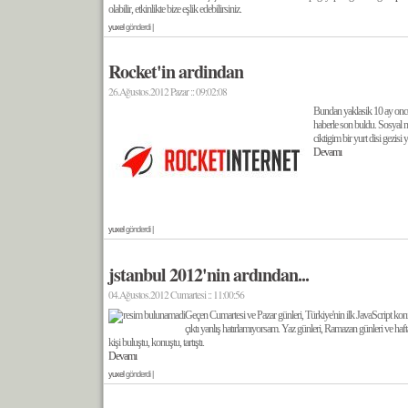
olabilir, etkinlikte bize eşlik edebilirsiniz.
yuxel
gönderdi |
Rocket'in ardindan
26.Ağustos.2012 Pazar :: 09:02:08
Bundan yaklasik 10 ay onc
haberle son buldu. Sosyal 
ciktigim bir yurt disi gezi
Devamı
yuxel
gönderdi |
jstanbul 2012'nin ardından...
04.Ağustos.2012 Cumartesi :: 11:00:56
Geçen Cumartesi ve Pazar günleri, Türkiye'nin ilk JavaScript kon
çıktı yanlış hatırlamıyorsam. Yaz günleri, Ramazan günleri ve ha
kişi buluştu, konuştu, tartıştı.
Devamı
yuxel
gönderdi |