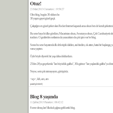
Otuz!
23.Mart.2013 Cumartesi :: 19:58:27
Olm blog, bugün 30 oldum he.
30 yaşım gayet güzel geçti.
Çalıştığım en güzel şirket olan Rocket Internet kapandı ama olsun ben de kendi şirketim
Bu sene baya bi ülke gördüm; Macaristan olsun, Avusturya olsun, Çek Cumhuriyeti ol
tozdum. O gezilerden notlarımı da yazacaktım da çok işim var be blog.
Sonra bu sene hayatımda ilk defa tüplü daldım, ata bindim, ok attım, hatta bir başlangıç 
varsa yaptım.
Öyle böyle diyerek bir yaşı daha doldurdum.
25'den 26'ya geçerkenki "lan büyüdük galiba", 30'a girince "lan yaşlandık galiba"ya 
Neyse, seni çok tutmayayım, görüşürüz.
<sçs>, kib, aeo, aro
yuxel
gönderdi |
Blog 8 yaşında
11.Şubat.2013 Pazartesi :: 08:42:12
8 sene olmuş lan! ilkokul çağına geldi artık blog.