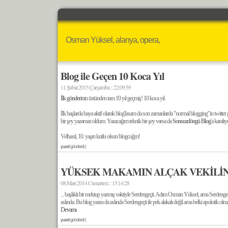
Osman Yüksel, alanya, opera,
Blog ile Geçen 10 Koca Yıl
11.Şubat.2015 Çarşamba :: 22:09:59
İlk gönderi
nin üstünden tam 10 yıl geçmiş! 10 koca yıl.
İlk başlarda baya aktif olarak blog'lasam da son zamanlarda "normal blogging"in twitter 
bir şey yazamaz oldum. Yazacağım teknik bir şey varsa da
Sonsuzdöngü Blog
'a karalı
Velhasıl, 10. yaşın kutlu olsun blogcuğm!
yuxel
gönderdi |
YÜKSEK MAKAMIN ALÇAK VEKİLİ
08.Mart.2014 Cumartesi :: 15:14:28
... başlıklı bir mektup yazmış vaktiyle Serdengeçti. Adım Osman Yüksel, ama Serdengeç
aslında. Bu blog yazısı da aslında Serdengeçti ile pek alakalı değil ama belki apolotik o
Devamı
yuxel
gönderdi |