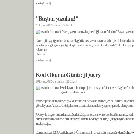
yuxel
gönderdi |
"Baştan yazalım!"
21.Eylül.2012 Cuma :: 17:14:14
"Yavaş yazın, saçınız başınız dağılmasın!" dedim "Baştan yazalım!
Geçen gün yaptığım bir danışmanlık görüşmesi ve sonrasında da bu gece birkaç arkada
yeni bir yere gittiğinde yaptığı ilk işlerden birisi olan, mevcut kodu haklı(!) olarak ele
istiyorum.
Devamı
yuxel
gönderdi |
Kod Okuma Günü : jQuery
19.Eylül.2012 Çarşamba :: 21:55:54
Açık kaynak kodlu projeler; bir şeyleri "ücretsiz ve özgürce" kull
güzel kaynaklardandır.
JavaScript ise, dünyanın en çok kullanılan dili olmasına rağmen, en az "bilinen" dillerin
görebiliyoruz. Ancak bu kütüphaneler arka tarafta nasıl işler yapıyor genelde bilmiyoruz.
jQuery de en çok kullanılan JavaScript kütüphanesi. Bir twitter sohbeti(!) sırasında, F
düzenlemiyoruz dedik ve bu Cumartesi
Jstanbul
ekibiyle oturup, jQuery kaynak kodunu
inceleyeceğiz.
Cumartesi saat 12:30'da Bahçeşehir Üniversitesinin ev sahipliği yapacağı etkinliğe
http: