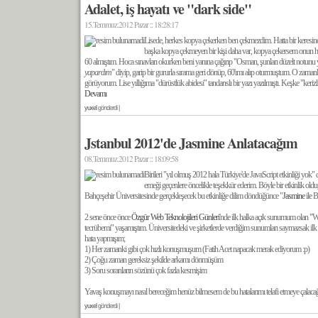
Adalet, iş hayatı ve "dark side"
15.Temmuz.2012 Pazar :: 18:28:17
Lisede, herkes kopya çekerken ben çekmezdim. Hatta bir keresind
başka kopya çekmeyen bir kişi daha var, kopya çekersem onun h
60 almıştım. Hoca sınavları okurken beni yanına çağırıp "Osman, şunları düzelt notunu
yapardım
" diyip, garip bir gururla sırama geri dönüp, 60'ımı alıp oturmuştum. O zamanl
görüyorum. Lise yıllığıma "dürüstlük abidesi" tandanslı bir yazı yazılmıştı. Keşke "kerizl
Devamı
yuxel
gönderdi |
Jstanbul 2012'de Jasmine Anlatacağım
08.Temmuz.2012 Pazar :: 18:09:58
Birileri "yıl olmuş 2012 hala Türkiye'de JavaScript etkinliği yok
emeği geçenlere öncelikle teşekkür ederim. Böyle bir etkinlik ol
Bahçeşehir Üniversitesinde gerçekleşecek bu etkinliğe dilim döndüğünce "
Jasmine
ile 
2 sene önce önce
Özgür Web Teknolojileri Günleri
'nde ilk halka açık sunumum olan "
tecrübemi" yaşamıştım. Üniversitedeki ve şirketlerde verdiğim sunumları saymazsak 
hata yapmışım;
1) Her zamanki gibi çok hızlı konuşmuşum (Fatih Acet napacak merak ediyorum :p)
2) Çoğu zaman gereksiz şekilde arkamı dönmüşüm
3) Soru soranların sözünü çok fazla kesmişim
Yavaş konuşmayı nasıl bereceğim henüz bilmesem de bu hatalarımı telafi etmeye çala
yuxel
gönderdi |