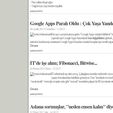
- Nice yıllara blog'cuğm
+ Sağol reyiz, hep beraber inşallah
yuxel
gönderdi |
Google Apps Paralı Oldu : Çok Yaşa Yand
08.Aralık.2012 Cumartesi :: 11:08:21
Her şey e-posta kutuma gelen "Google Apps müşteri bildirimi" başlı
yapmak için Google Apps hizmetinde
bazı değişikliklere
giderek, 
antivirüs kurdurmayı unutturan Google Apps'i bundan sonraki hesaplar için ücretli yapacağ
Devamı
yuxel
gönderdi |
IT'de işe alım; Fibonacci, Bitwise...
04.Kasım.2012 Pazar :: 15:24:37
IT sektöründe işe alım zor iş. Çalıştığınız insanlar mühendis veya
yaşam formlarından farklıklar gösteriyor. Ona "kendinde sevmediğ
"samimiyetle" vereceği cevaplar sizin gibi "normal" insanlarla çalışan bir IK'cıyı tatmin e
Devamı
yuxel
gönderdi |
Aslana sormuşlar, "neden ensen kalın" diye
02.Ekim.2012 Salı :: 14:39:15