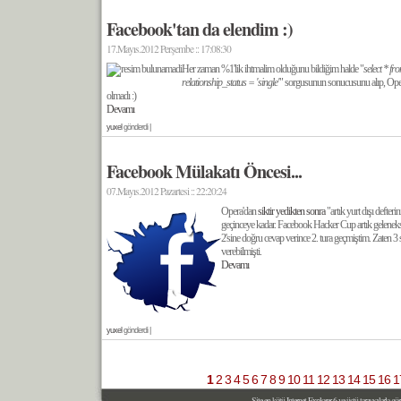
Facebook'tan da elendim :)
17.Mayıs.2012 Perşembe :: 17:08:30
Her zaman %1'lik ihtmalim olduğunu bildiğim halde "
select * f
relationship_status = 'single'
" sorgusunun sonucusunu alıp, Opera
olmadı :)
Devamı
yuxel
gönderdi |
Facebook Mülakatı Öncesi...
07.Mayıs.2012 Pazartesi :: 22:20:24
Opera'dan
siktir yedikten sonra
"artık yurt dışı defter
geçinceye kadar. Facebook Hacker Cup artık gelenekse
2'sine doğru cevap verince 2. tura geçmiştim. Zaten 3
verebilmişti.
Devamı
yuxel
gönderdi |
1
2
3
4
5
6
7
8
9
10
11
12
13
14
15
16
1
Site en kötü Internet Explorer 6 ve üstü tarayıcılarla g