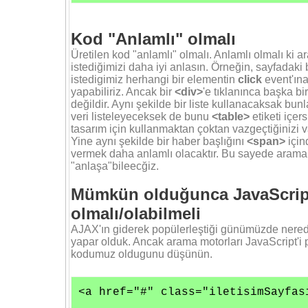
Kod "Anlamlı" olmalı
Üretilen kod "anlamlı" olmalı. Anlamlı olmalı ki
istediğimizi daha iyi anlasın. Örneğin, sayfadaki b
istedigimiz herhangi bir elementin
click
event'ına
yapabiliriz. Ancak bir
<div>
'e tıklanınca başka b
değildir. Aynı şekilde bir liste kullanacaksak bunl
veri listeleyeceksek de bunu
<table>
etiketi içers
tasarım için kullanmaktan çoktan vazgeçtiğinizi v
Yine aynı şekilde bir haber başlığını
<span>
için
vermek daha anlamlı olacaktır. Bu sayede arama 
"anlaşa"bileecğiz.
Mümkün olduğunca JavaScrip
olmalı/olabilmeli
AJAX'ın giderek popülerleştiği günümüzde nerede
yapar olduk. Ancak arama motorları JavaScript'i p
kodumuz oldugunu düşünün.
<a href="#" class="iletisimSayfasi