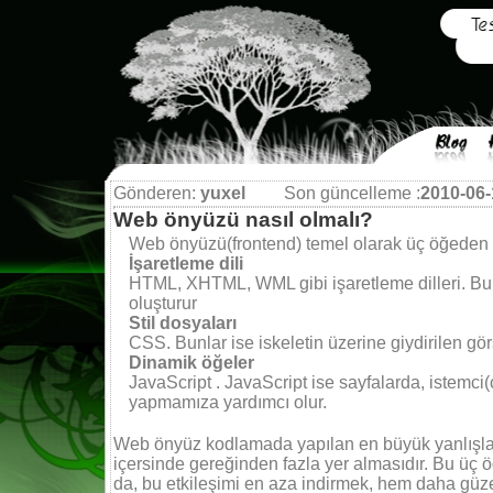
Gönderen:
yuxel
Son güncelleme :
2010-06-
Web önyüzü nasıl olmalı?
Web önyüzü(frontend) temel olarak üç öğeden 
İşaretleme dili
HTML, XHTML, WML gibi işaretleme dilleri. Bun
oluşturur
Stil dosyaları
CSS. Bunlar ise iskeletin üzerine giydirilen görs
Dinamik öğeler
JavaScript . JavaScript ise sayfalarda, istemci(c
yapmamıza yardımcı olur.
Web önyüz kodlamada yapılan en büyük yanlışlard
içersinde gereğinden fazla yer almasıdır. Bu üç ö
da, bu etkileşimi en aza indirmek, hem daha güze