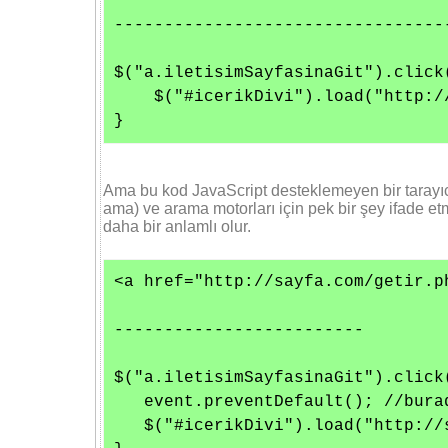
----------------------------------
$("a.iletisimSayfasinaGit").click(
    $("#icerikDivi").load("http:/
}
Ama bu kod JavaScript desteklemeyen bir taray
ama) ve arama motorları için pek bir şey ifade et
daha bir anlamlı olur.
<a href="http://sayfa.com/getir.p
-------------------------

$("a.iletisimSayfasinaGit").click(
   event.preventDefault(); //bura
   $("#icerikDivi").load("http://