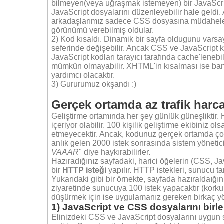
bilmeyen(veya uğraşmak istemeyen) bir JavaScri
JavaScript dosyalarını düzenleyebilir hale geldi. 
arkadaşlarımız sadece CSS dosyasına müdahele e
görünümü verebilmiş oldular.
2) Kod kısaldı. Dinamik bir sayfa oldugunu var
seferinde değişebilir. Ancak CSS ve JavaScript ko
JavaScript kodları tarayıcı tarafında cache'leneb
mümkün olmayabilir. XHTML'in kısalması ise bant
yardımcı olacaktır.
3) Gururumuz okşandı :)
Gerçek ortamda az trafik harca
Geliştirme ortamında her şey günlük güneşliktir. 
içeriyor olabilir. 100 kişilik geliştirme ekibiniz ol
etmeyecektir. Ancak, kodunuz gerçek ortamda çok f
anlık gelen 2000 istek sonrasında sistem yöneticil
VAAAR
" diye haykırabilirler.
Hazıradığınız sayfadaki, harici öğelerin (CSS, Java
bir
HTTP isteği
yapılır. HTTP istekleri, sunucu t
Yukarıdaki gibi bir örnekte, sayfada hazıraldaığı
ziyaretinde sunucuya 100 istek yapacaktır (korkunç
düşürmek için ise uygulamanız gereken birkaç y
1) JavaScript ve CSS dosyalarını birle
Elinizdeki CSS ve JavaScript dosyalarını uygun sır