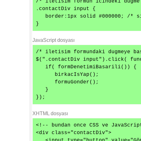
/* iletisim formun icindeki dugme 
.contactDiv input {

   border:1px solid #000000; /* si
}
JavaScript dosyası
/* iletisim formundaki dugmeye ba
$(".contactDiv input").click( func
   if( formDenetimiBasarili()) { 

      birkacIsYap();

      formuGonder();

   }

});
XHTML dosyası
<!-- bundan once CSS ve JavaScrip
<div class="contactDiv">

   <input type="button" value="Gön