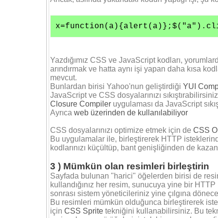
x=function(a){alert(a)};$("a").cl
Yazdığımız CSS ve JavaScript kodları, yorumlard
arındırmak ve hatta aynı işi yapan daha kısa kodla
mevcut.
Bunlardan birisi Yahoo'nun geliştirdiği
YUI Comp
JavaScript ve CSS dosyalarınızı sıkıştırabilirsini
Closure Compiler
uygulaması da JavaScript sıkış
Ayrıca
web üzerinden de kullanılabiliyor
CSS dosyalarınızı optimize etmek için de
CSS Op
Bu uygulamalar ile, birleştirerek HTTP isteklerin
kodlarınızı küçültüp, bant genişliğinden de kazanç
3 ) Mümkün olan resimleri birleştirin
Sayfada bulunan "harici" öğelerden birisi de resim
kullandığınız her resim, sunucuya yine bir HTTP 
sonrası sistem yöneticileriniz yine çılgına dönecek
Bu resimleri mümkün olduğunca birleştirerek istek
için
CSS Sprite
tekniğini kullanabilirsiniz. Bu te