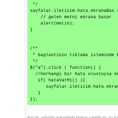
 */

sayfalar.iletisim.hata.ekranaBas =
    // gelen metni ekrana basar

    alert(metin);

}

/**

 * baglantinin tiklama isleminde 
 */

$("a").click ( function() {

  //herhangi bir hata olustuysa ek
   if( hataVarMi() ){ 

      sayfalar.iletisim.hata.ekra
   }

});
Ancak, aslında yukarıdaki kodun yaptığı işi, şu k