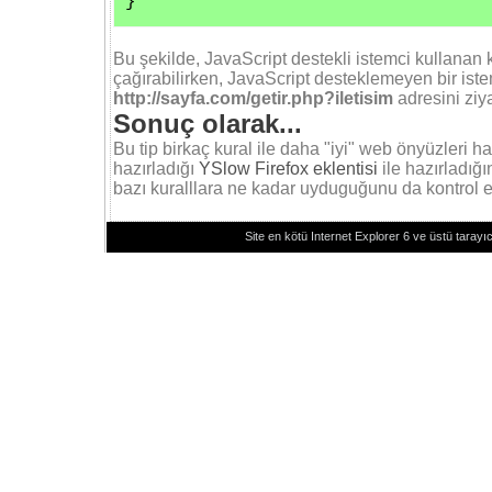
}
Bu şekilde, JavaScript destekli istemci kullanan k
çağırabilirken, JavaScript desteklemeyen bir iste
http://sayfa.com/getir.php?iletisim
adresini ziy
Sonuç olarak...
Bu tip birkaç kural ile daha "iyi" web önyüzleri ha
hazırladığı
YSlow Firefox eklentisi
ile hazırladığı
bazı kuralllara ne kadar uyduguğunu da kontrol ed
Site en kötü Internet Explorer 6 ve üstü tarayıc