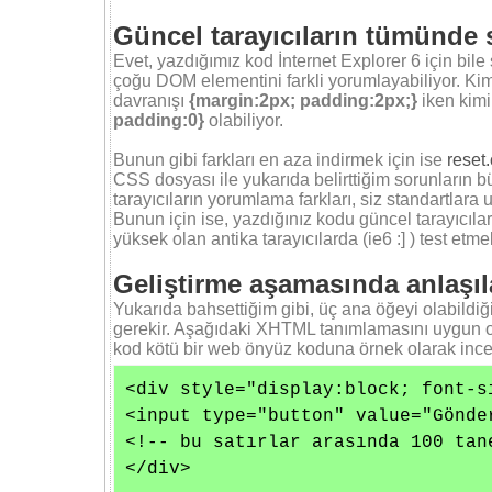
Güncel tarayıcıların tümünde 
Evet, yazdığımız kod İnternet Explorer 6 için bile 
çoğu DOM elementini farkli yorumlayabiliyor. Kim
davranışı
{margin:2px; padding:2px;}
iken kimi
padding:0}
olabiliyor.
Bunun gibi farkları en aza indirmek için ise
reset
CSS dosyası ile yukarıda belirttiğim sorunların bü
tarayıcıların yorumlama farkları, siz standartlar
Bunun için ise, yazdığınız kodu güncel tarayıcıla
yüksek olan antika tarayıcılarda (ie6 :] ) test etmel
Geliştirme aşamasında anlaşıla
Yukarıda bahsettiğim gibi, üç ana öğeyi olabildiğ
gerekir. Aşağıdaki XHTML tanımlamasını uygun ol
kod kötü bir web önyüz koduna örnek olarak ince
<div style="display:block; font-s
<input type="button" value="Gönde
<!-- bu satırlar arasında 100 tan
</div>