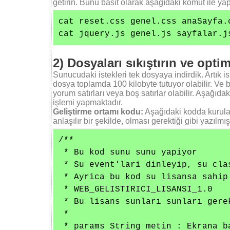
getirin. Bunu basit olarak aşağıdaki komut ile yapa
cat reset.css genel.css anaSayfa.
cat jquery.js genel.js sayfalar.j
2) Dosyaları sıkıştırın ve opti
Sunucudaki istekleri tek dosyaya indirdik. Artık i
dosya toplamda 100 kilobyte tutuyor olabilir. Ve b
yorum satırları veya boş satırlar olabilir. Aşağıda
işlemi yapmaktadır.
Geliştirme ortamı kodu:
Aşağıdaki kodda kurulan
anlaşılır bir şekilde, olması gerektiği gibi yazılmış
﻿﻿/**

 * Bu kod sunu sunu yapiyor

 * Su event'lari dinleyip, su clas
 * Ayrica bu kod su lisansa sahip

 * WEB_GELISTIRICI_LISANSI_1.0

 * Bu lisans sunları sunları gerek
 * 

 * params String metin : Ekrana b