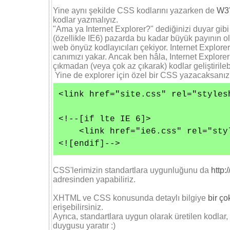
Yine aynı şekilde CSS kodlarını yazarken de
W3
kodlar yazmalıyız.
"Ama ya Internet Explorer?" dediğinizi duyar gibi 
(özellikle IE6) pazarda bu kadar büyük payının 
web önyüz kodlayıcıları çekiyor. Internet Explorer
canımızı yakar. Ancak ben hâla, Internet Explorer 6
çıkmadan (veya çok az çıkarak) kodlar geliştiril
Yine de explorer için özel bir CSS yazacaksanız,
<link href="site.css" rel="styles
<!--[if lte IE 6]> 

    <link href="ie6.css" rel="sty
<![endif]-->
CSS'lerimizin standartlara uygunluğunu da
http:
adresinden yapabiliriz.
XHTML ve CSS konusunda detaylı bilgiye
bir ço
erişebilirsiniz.
Ayrıca, standartlara uygun olarak üretilen kodlar, 
duygusu yaratır :)