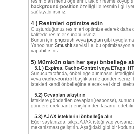
resim olan menü öğelerini, tek bir resme koyup (is
background-position
özelliği ile resmin ilgili y
sağlayabilirsiniz.
4 ) Resimleri optimize edin
Oluşturduğunuz resimleri optimize ederek daha 
kalitede resimler sunabilirsiniz.
Bunun için
pngcrush
veya
jpegtan
gibi uyuglamala
Yahoo'nun
SmushIt
servisi ile, bu optimizasyon
yapabilirsiniz.
5) Mümkün olan her şeyi önbelleğe al
5.1 ) Expires, Cache-Control veya ETags HTT
Sunucu tarafında, önbelleğe alınmasını istediğiniz
veya
cache-control
başlıkları ile gönderirseniz,
istekleri kendi önbelleğine alacak ve ikinci istek
5.2) Cevapları sıkıştırın
İsteklere gönderilen cevapları(response), sunucu
gönderererek bant genişliğinden tasarruf edebilir
5.3) AJAX isteklerini önbelleğe alın
Eğer sayfanızda, sıkça AJAX isteği yapıyorsanız, b
mekanizması geliştirin. Aşağıdaki gibi bir kodu