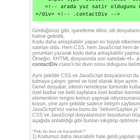
   <!-- arada yuz satir oldugunu d
</div> <!-- .contactDiv -->
Gördüğünüz gibi, işaretleme dilini, stil dosyaların
haline getirdik.
Kodu daha anlaşılabilir yapan en büyük etkenler
satırları oldu. Hem CSS, hem JavaScript hem de
yorumları yazarak kodu daha anlaşılabilir yapma 
Örneğin, XHTML dosyasında son satırdaki
<!-- .
contactDiv
class'lı bir divin sonu oldugunu belirt
Aynı şekilde CSS ve JavaScript dosyalarınızı da o
tutmaya çalışın; genel ve özel olarak ikiye ayırın.
Genel dosyalar, sitenin neredeyse tümünde kullanı
özel kodlar ise belli sayfalara özel kodları barın
elementinin rengini kırmızı yapmak istiyorsunanı
koyun, yine aynı şekilde sadece iletişim sayfasınd
JavaScript'iniz varsa bunu da "iletisimSayfasi.js" 
CSS ve JavaScript dosyalarınızın boyutunun bü
aşağıda anlatıldığı gibi bunları sıkıştırıp optimize 
"
Peki bu bize ne kazandırdı?"
1) Kodumuz daha okunabilir hale geldi,yapılan iş