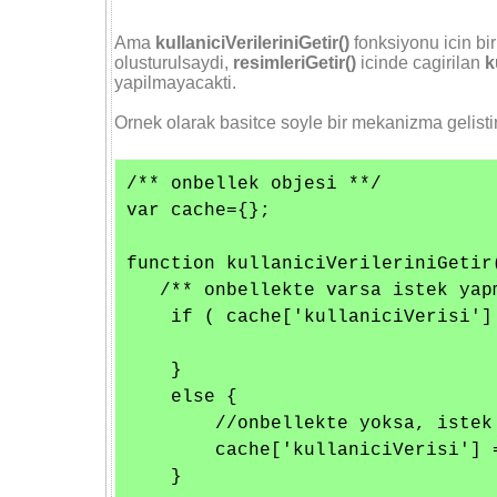
Ama
kullaniciVerileriniGetir()
fonksiyonu icin b
olusturulsaydi,
resimleriGetir()
icinde cagirilan
k
yapilmayacakti.
Ornek olarak basitce soyle bir mekanizma gelistiri
/** onbellek objesi **/

var cache={};

function kullaniciVerileriniGetir(
   /** onbellekte varsa istek yapm
    if ( cache['kullaniciVerisi'] 
    }

    else {

        //onbellekte yoksa, istek 
        cache['kullaniciVerisi'] 
    }
