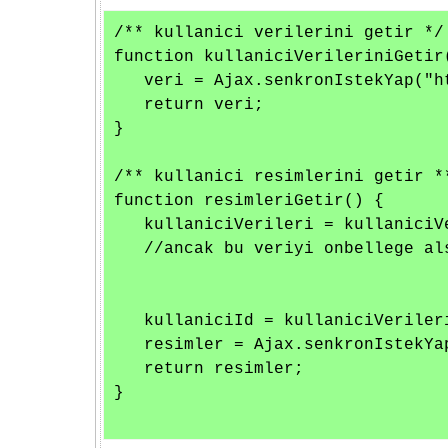
/** kullanici verilerini getir */

function kullaniciVerileriniGetir(
   veri = Ajax.senkronIstekYap("h
   return veri;

}

/** kullanici resimlerini getir **
function resimleriGetir() { 

   kullaniciVerileri = kullaniciV
   //ancak bu veriyi onbellege al
   kullaniciId = kullaniciVerileri
   resimler = Ajax.senkronIstekYa
   return resimler;

}
