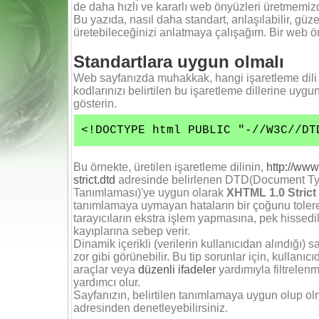
de daha hızlı ve kararlı web önyüzleri üretmemizd
Bu yazıda, nasıl daha standart, anlaşılabilir, gü
üretebileceğinizi anlatmaya çalışağım. Bir web 
Standartlara uygun olmalı
Web sayfanızda muhakkak, hangi işaretleme dili ku
kodlarınızı belirtilen bu işaretleme dillerine uygu
gösterin.
<!DOCTYPE html PUBLIC "-//W3C//DT
Bu örnekte, üretilen işaretleme dilinin,
http://ww
strict.dtd
adresinde belirlenen DTD(Document Typ
Tanımlaması)'ye uygun olarak
XHTML 1.0 Strict
tanımlamaya uymayan hataların bir çoğunu tolere 
tarayıcıların ekstra işlem yapmasına, pek hisse
kayıplarına sebep verir.
Dinamik içerikli (verilerin kullanıcıdan alındığı) 
zor gibi görünebilir. Bu tip sorunlar için, kullanı
araçlar veya
düzenli ifadeler
yardımıyla filtrelen
yardımcı olur.
Sayfanızın, belirtilen tanımlamaya uygun olup o
adresinden denetleyebilirsiniz.