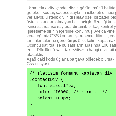
İlk satırdaki
div
içinde,
div
'in görünümünü belirte
gereken kodlar, sadece sayfanın istkeleti olması 
yer alıyor. Üstelik div'in
display
özelliği zaten
bl
üstelik standart olmayan bir
_height
özelliği kull
İkinci satırda ise sayfada dinamik birkaç kontrol
işaretleme dilinin içersine konulmuş. Ayrıca yi
vereceğimiz CSS kodları, işaretleme dilinin içersi
tanımlamalarına göre
<input>
etiketini kapatmak
Üçüncü satırda ise bu satırların arasında 100 sat
edin. Dördüncü satırdaki </div>'in hangi div'e 
alacaktır.
Aşağıdaki kodu üç ana parçaya bölecek olursak.
Css dosyası
/* Iletisim formunu kaplayan div *
.contactDiv {

   font-size:17px;

   color:ff0000; /* kirmizi */

   height:100px;

}
