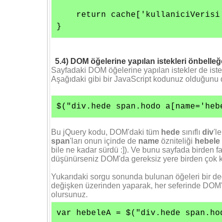
    return cache['kullaniciVerisi'
5.4) DOM öğelerine yapılan istekleri önbelleğ
Sayfadaki DOM öğelerine yapılan istekler de istem
Aşağıdaki gibi bir JavaScript kodunuz olduğunu
$("div.hede span.hodo a[name='heb
Bu jQuery kodu, DOM'daki tüm
hede
sınıflı
div
'l
span
'ları onun içinde de
name
özniteliği
hebele
bile ne kadar sürdü :]). Ve bunu sayfada birden fa
düşünürseniz DOM'da gereksiz yere birden çok k
Yukarıdaki sorgu sonunda bulunan öğeleri bir de
değişken üzerinden yaparak, her seferinde DOM
olursunuz.
var hebeleA = $("div.hede span.ho