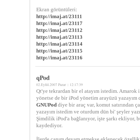
Ekran görüntüleri:
http://imaj.at/23111
http://imaj.at/23117
http://imaj.at/23112
http://imaj.at/23113
http://imaj.at/23114
http://imaj.at/23115
http://imaj.at/23116
qPod
02.Eylül.2007 Pazar :: 12:17:39
Qt'ye tekrardan bir el atayım istedim. Amarok
yönetse de bir iPod yönetim arayüzü yazayım 
GNUPod
diye bir araç var, komut satırından ç
yazayım istedim ve oturdum dün bi' şeyler ya
Şimdilik iPod'a bağlanıyor, işte şarkı ekliyor, b
kaydediyor.
İlerde canım devam etmekse eklenecek özellikle