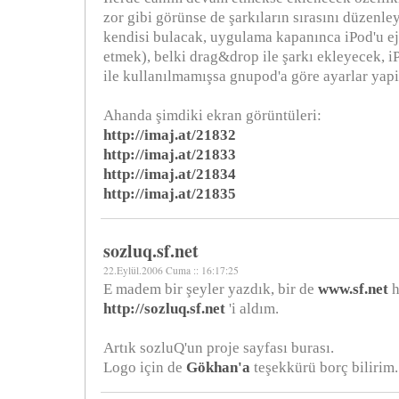
zor gibi görünse de şarkıların sırasını düzenle
kendisi bulacak, uygulama kapanınca iPod'u ej
etmek), belki drag&drop ile şarkı ekleyecek, 
ile kullanılmamışsa gnupod'a göre ayarlar yapi
Ahanda şimdiki ekran görüntüleri:
http://imaj.at/21832
http://imaj.at/21833
http://imaj.at/21834
http://imaj.at/21835
sozluq.sf.net
22.Eylül.2006 Cuma :: 16:17:25
E madem bir şeyler yazdık, bir de
www.sf.net
h
http://sozluq.sf.net
'i aldım.
Artık sozluQ'un proje sayfası burası.
Logo için de
Gökhan'a
teşekkürü borç bilirim.