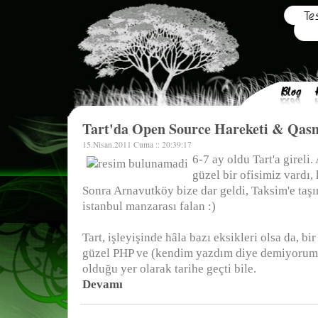
Tart'da Open Source Hareketi & Qas
15.Nisan.2011 Cuma :: 20:39:17
6-7 ay oldu Tart'a gireli
güzel bir ofisimiz vardı, 
Sonra Arnavutköy bize dar geldi, Taksim'e taşı
istanbul manzarası falan :)
Tart, işleyişinde hâla bazı eksikleri olsa da, b
güzel PHP ve (kendim yazdım diye demiyorum)
olduğu yer olarak tarihe geçti bile.
Devamı