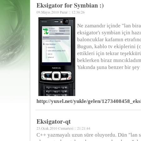
Eksigator for Symbian :)
09.Mayıs.2010 Pazar :: 12:36:26
Ne zamandır içinde "lan bira
eksigator'ı symbian için haz
baloncuklar kafamın etrafınd
Bugun, kablo tv ekiplerini (
ettikleri için tekrar teşekkür
beklerken biraz mıncıkladım
Yakında şuna benzer bir şey 
http://yuxel.net/yukle/gelen/1273408458_ek
Eksigator-qt
23.Ocak.2010 Cumartesi :: 21:21:44
C++ yazmayalı uzun süre oluyordu. Dün "lan s