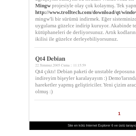
Mingw
projesiyle olay çok kolaymış. Tek yap
http://www.trolltech.com/download/qt/windo
mingw'li bir sürümü indirmek. Eğer sistemini
uygulama güzelce indirip kuruyor. Akabinde te
kütüphaneleri de derliyorsunuz. Artık kodları
ikilisi ile güzelce derleyebiliyorsunuz.
Qt4 Debian
22.Temmuz.2005 Cuma :: 11:15:59
Qt4 çıktı! Debian paketi de unstable deposuna
indireyim bişeyler karalayayım :) Demo'larında
hareketler yapmış geliştiriciler. Yeni çizim ara
olmuş :)
1
Site en kötü Internet Explorer 6 ve üstü tarayıc