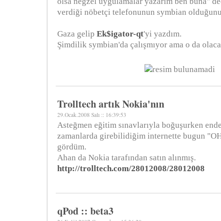
olsa negzel uygulamalar yazarım ben buna" de
verdiği nöbetçi telefonunun symbian olduğunu 
Gaza gelip
Ek$igator-qt
'yi yazdım.
Şimdilik symbian'da çalışmıyor ama o da olaca
Trolltech artık Nokia'nın
29.Ocak.2008 Salı :: 16:39:53
Asteğmen eğitim sınavlarıyla boğuşurken end
zamanlarda girebilidiğim internette bugun "OH
gördüm.
Ahan da Nokia tarafından satın alınmış.
http://trolltech.com/28012008/28012008
qPod :: beta3