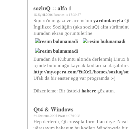
sozluQ :: alfa 1
18.Eylül.2006 Pazartesi :: 17:30:27
Sijiero'nun gazı ve acemi'nin
yardımlarıyla
Qt
İngilizce Sözlüğün (aka sozluQ) alfa sürümü
Buradan ekran görüntülerine
Buradan da Kubuntu altında derlenmiş Linux b
içinde bulunduğu kaynak kodlarına ulaşabilirs
http://my.opera.com/YuXeL/homes/sozluq/soz
Ufak da bir easter egg var programda ;-)
Düzenleme: Bir üstteki
habere
göz atın.
Qt4 & Windows
24.Temmuz.2005 Pazar :: 07:10:33
Hep derlerdi, Qt crossplatform flan diye. Nasıl
uğraşayım bakayım bu kodları Windowsda bir 