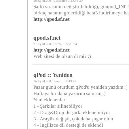
26.Eylül.2007 Çarşamba :: 15:36:20
Şarkı sırasının değiştirilebildiği, gnupod_INIT
birkaç hatanın giderildiği beta3 indirilmeye ha
http://qpod.sf.net
qpod.sf.net
21.Eylül.2007 Cuma :: 22:01:34
http://qpod.sf.net
Web sitesi de olsun di mi? :)
qPod :: Yeniden
16.Eylül.2007 Pazar :: 19:49:49
Pazar günü oturdum qPod'u yeniden yazdım :)
Haftaya bir daha yazarım sanırım ;)
Yeni eklenenler:
1 - Şarkılar silinebiliyor
2 - Drag&Drop ile şarkı eklenebiliyor
3 - Arayüz değişti, çok daha şugar oldu
4 - İngilizce dil desteği de eklendi