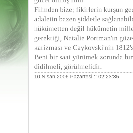
güzel olmuş film.
Filmden bize; fikirlerin kurşun ge
adaletin bazen şiddetle sağlanabil
hükümetten değil hükümetin mill
gerektiği, Natalie Portman'ın güzel
karizması ve Caykovski'nin 1812'si
Beni bir saat yürümek zorunda bır
didilmeli, görülmelidir.
10.Nisan.2006 Pazartesi :: 02:23:35