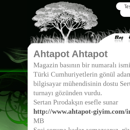
Ahtapot Ahtapot
Magazin basının bir numaralı ismi
Türki Cumhuriyetlerin gönül adamı
bilgisayar mühendisinin dostu Sert
turnayı gözünden vurdu.
Sertan Pırodakşın esefle sunar
http://www.ahtapot-giyim.com/i
MB