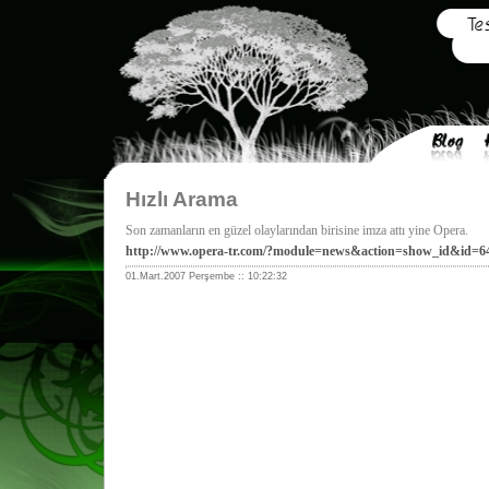
Hızlı Arama
Son zamanların en güzel olaylarından birisine imza attı yine Opera.
http://www.opera-tr.com/?module=news&action=show_id&id=6
01.Mart.2007 Perşembe :: 10:22:32