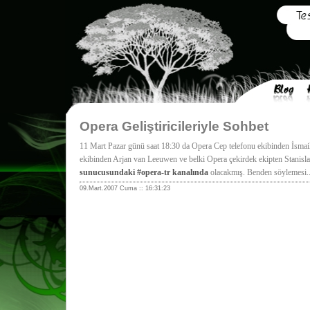
Opera Geliştiricileriyle Sohbet
11 Mart Pazar günü saat 18:30 da Opera Cep telefonu ekibinden İsma
ekibinden Arjan van Leeuwen ve belki Opera çekirdek ekipten Stanisl
sunucusundaki #opera-tr kanalında
olacakmış. Benden söylemesi..
09.Mart.2007 Cuma :: 16:31:23