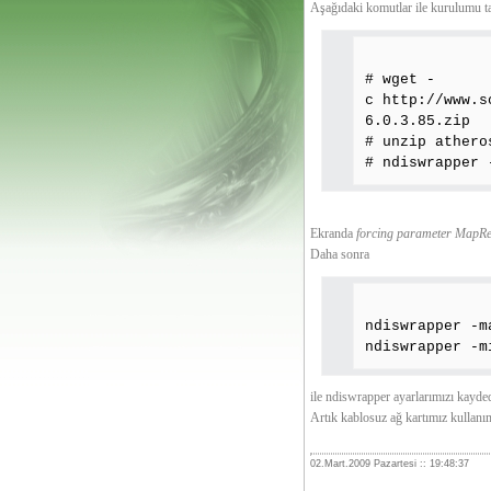
Aşağıdaki komutlar ile kurulumu ta
# wget -
c http://www.s
6.0.3.85.zip
# unzip athero
# ndiswrapper 
Ekranda
forcing parameter MapReg
Daha sonra
ndiswrapper -m
ndiswrapper -m
ile ndiswrapper ayarlarımızı kayde
Artık kablosuz ağ kartımız kullanım
02.Mart.2009 Pazartesi :: 19:48:37