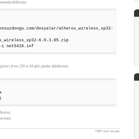
mamlayabilirsiniz.
onsuzdongu.com/dosyalar/atheros_wireless_xp32-
s_wireless_xp32-6.0.3.85.zip
-i net5416.inf
isters from 256 to 64
gibi çıktılar alabilirsiniz.
a
i
diyoruz.
a hazır.
73907 kere okundu