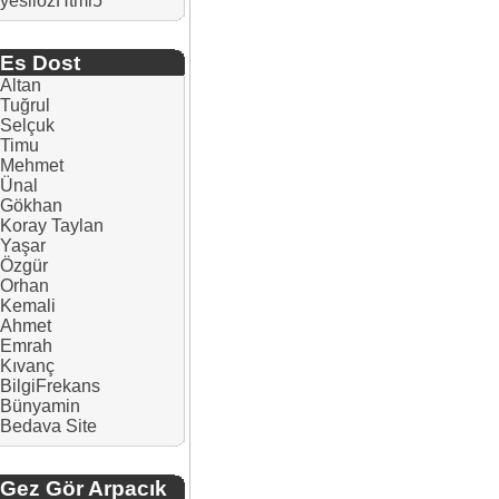
yesilozHtml5
Es Dost
Altan
Tuğrul
Selçuk
Timu
Mehmet
Ünal
Gökhan
Koray Taylan
Yaşar
Özgür
Orhan
Kemali
Ahmet
Emrah
Kıvanç
BilgiFrekans
Bünyamin
Bedava Site
Gez Gör Arpacık