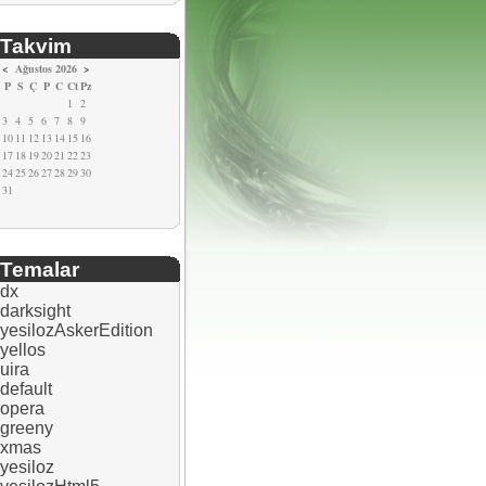
Takvim
<
Ağustos 2026
>
P
S
Ç
P
C
Ct
Pz
1
2
3
4
5
6
7
8
9
10
11
12
13
14
15
16
17
18
19
20
21
22
23
24
25
26
27
28
29
30
31
Temalar
dx
darksight
yesilozAskerEdition
yellos
uira
default
opera
greeny
xmas
yesiloz