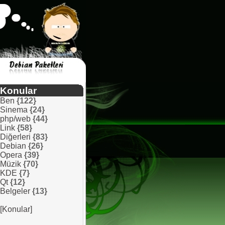
Konular
Ben
{122}
Sinema
{24}
php/web
{44}
Link
{58}
Diğerleri
{83}
Debian
{26}
Opera
{39}
Müzik
{70}
KDE
{7}
Qt
{12}
Belgeler
{13}
[Konular]