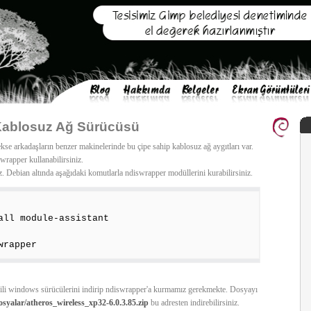
Kablosuz Ağ Sürücüsü
e arkadaşların benzer makinelerinde bu çipe sahip kablosuz ağ aygıtları var.
rapper kullanabilirsiniz.
. Debian altında aşağıdaki komutlarla ndiswrapper modüllerini kurabilirsiniz.
all module-assistant
wrapper
gili windows sürücülerini indirip ndiswrapper'a kurmamız gerekmekte. Dosyayı
yalar/atheros_wireless_xp32-6.0.3.85.zip
bu adresten indirebilirsiniz.