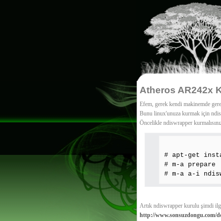
Atheros AR242x 
Efem, gerek kendi makinemde gereks
Bunu linux'unuza kurmak için ndisw
Öncelikle ndiswrapper kurmalısınız
# apt-get inst
# m-a prepare
# m-a a-i ndis
Artık ndiswrapper kurulu şimdi il
http://www.sonsuzdongu.com/dos