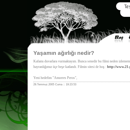
Yaşamın ağırlığı nedir?
Kafamı duvarlara vurmaktayım. Bunca senedir bu filmi neden izlememi
hayranlığımız üçe beşe katlandı. Filmin sitesi de hoş :
http://www.21
Yeni hedefim "Amorres Peros",
29.Temmuz.2005 Cuma :: 19:23:53