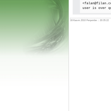
<
falan@filan.c
user is over q
18.Kasım.2010 Perşembe :: 20:35:22