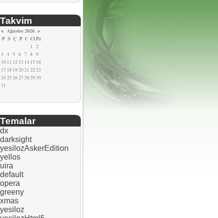
Takvim
<
Ağustos 2026
>
P
S
Ç
P
C
Ct
Pz
1
2
3
4
5
6
7
8
9
10
11
12
13
14
15
16
17
18
19
20
21
22
23
24
25
26
27
28
29
30
31
Temalar
dx
darksight
yesilozAskerEdition
yellos
uira
default
opera
greeny
xmas
yesiloz