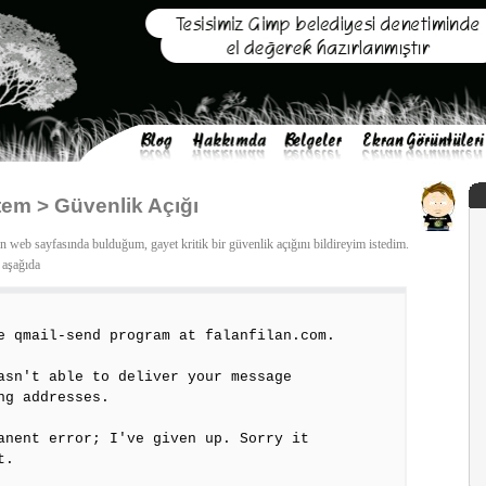
em > Güvenlik Açığı
n web sayfasında bulduğum, gayet kritik bir güvenlik açığını bildireyim istedim.
 aşağıda
e qmail-send program at falanfilan.com.
asn't able to deliver your message
ng addresses.
anent error; I've given up. Sorry it
t.