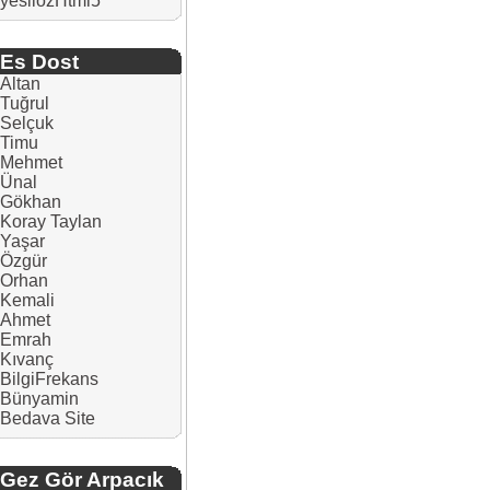
yesilozHtml5
Es Dost
Altan
Tuğrul
Selçuk
Timu
Mehmet
Ünal
Gökhan
Koray Taylan
Yaşar
Özgür
Orhan
Kemali
Ahmet
Emrah
Kıvanç
BilgiFrekans
Bünyamin
Bedava Site
Gez Gör Arpacık