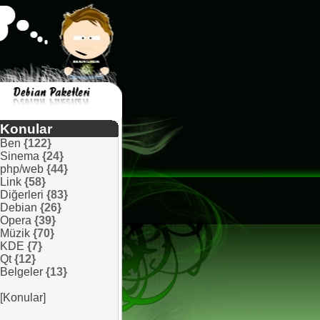
Konular
Ben
{122}
Sinema
{24}
php/web
{44}
Link
{58}
Diğerleri
{83}
Debian
{26}
Opera
{39}
Müzik
{70}
KDE
{7}
Qt
{12}
Belgeler
{13}
[Konular]