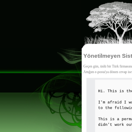
Yönetilmeyen Sist
Geçen gün, ünlü bir Türk firmasını
Attığım e-posta'ya dönen cevap ise
Hi. This is th
I'm afraid I w
to the followi
This is a perm
didn't work ou