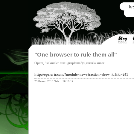
"One browser to rule them all"
Opera, "sekmeler arası gruplama"yı gururla sunar.
http://opera-tr.com/?module=news&action=show_id&id=241
23.Kasım.2010 Salı :: 19:16:12