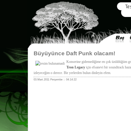
Büyüyünce Daft Punk olacam!
Konserine gidemediğime en çok üzüldüğüm gr
Tron Legacy
için efsanevi bir soundtrack haz
izleyeceğim o derece. Bir yerlerden bulun dinleyin efem.
03.Mart.2011 Perşembe :: 04:14:22