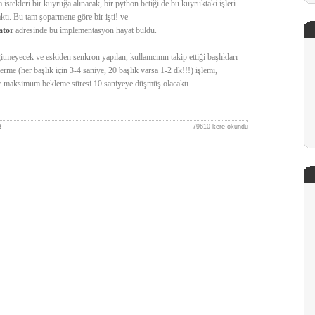
istekleri bir kuyruğa alınacak, bir python betiği de bu kuyruktaki işleri
caktı. Bu tam şoparmene göre bir işti! ve
ator
adresinde bu implementasyon hayat buldu.
itmeyecek ve eskiden senkron yapılan, kullanıcının takip ettiği başlıkları
erme (her başlık için 3-4 saniye, 20 başlık varsa 1-2 dk!!!) işlemi,
e maksimum bekleme süresi 10 saniyeye düşmüş olacaktı.
3
79610 kere okundu