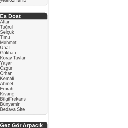
yesilozHtml5
Es Dost
Altan
Tuğrul
Selçuk
Timu
Mehmet
Ünal
Gökhan
Koray Taylan
Yaşar
Özgür
Orhan
Kemali
Ahmet
Emrah
Kıvanç
BilgiFrekans
Bünyamin
Bedava Site
Gez Gör Arpacık