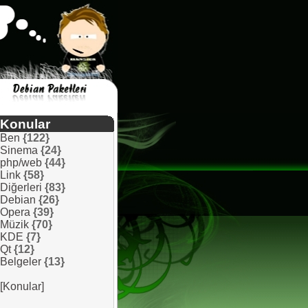
Konular
Ben
{122}
Sinema
{24}
php/web
{44}
Link
{58}
Diğerleri
{83}
Debian
{26}
Opera
{39}
Müzik
{70}
KDE
{7}
Qt
{12}
Belgeler
{13}
[Konular]