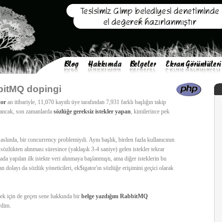
bitMQ dopingi
tor
an itibariyle, 11,070 kayıtlı üye tarafından 7,931 farklı başlığın takip
 ancak, son zamanlarda
sözlüğe
gereksiz istekler yapan
, kimilerince pek
slında, bir concurrency problemiydi. Aynı başlık, birden fazla kullanıcının
 sözlükten alınması süresince (yaklaşık 3-4 saniye) gelen istekler tekrar
ada yapılan ilk istekte veri alınmaya başlanmıştı, ama diğer isteklerin bu
n dolayı da sözlük yöneticileri, ek$igator'ın sözlüğe erişimini geçici olarak
k için de geçen sene hakkında bir
belge yazdığım
RabbitMQ
rdim.