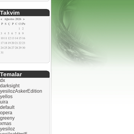
Takvim
<
Ağustos 2026
>
P
S
Ç
P
C
Ct
Pz
1
2
3
4
5
6
7
8
9
10
11
12
13
14
15
16
17
18
19
20
21
22
23
24
25
26
27
28
29
30
31
Temalar
dx
darksight
yesilozAskerEdition
yellos
uira
default
opera
greeny
xmas
yesiloz