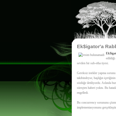
Ek$igator'a Rab
Ek$iga
edildiği
sevilen bir sub-etha üyesi.
Gereksiz istekler yapma sorunu a
takibindeyse, başlığın içeriğinin
sözlüğe iletiliyordu. Aslında bur
süreçten haberi yoktu. Bu hatada
engelledi.
Bu concurrency sorununu çözme
implementasyonunu gerçekleşti