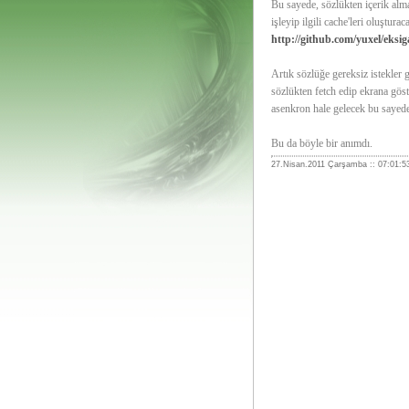
Bu sayede, sözlükten içerik alma 
işleyip ilgili cache'leri oluştura
http://github.com/yuxel/eksig
Artık sözlüğe gereksiz istekler g
sözlükten fetch edip ekrana göst
asenkron hale gelecek bu sayed
Bu da böyle bir anımdı.
27.Nisan.2011 Çarşamba :: 07:01:5