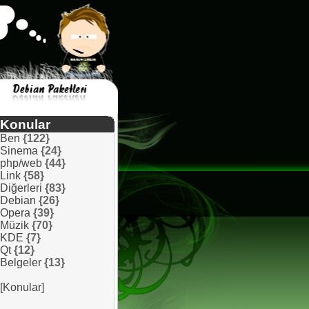
Konular
Ben
{122}
Sinema
{24}
php/web
{44}
Link
{58}
Diğerleri
{83}
Debian
{26}
Opera
{39}
Müzik
{70}
KDE
{7}
Qt
{12}
Belgeler
{13}
[Konular]