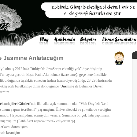
e Jasmine Anlatacağım
 "yıl olmuş 2012 hala Türkiye'de JavaScript etkinliği yok" diye düşünüp
l
'u hayata geçirdi. Başta Fatih Akın olmak üzere emeği geçenlere öncelikle
nlik olduğunda teşekkür etmeden fazlası lazım diye düşünüp, 28-29 Haziran'da
ekleşecek bu etkinliğe dilim döndüğünce "
Jasmine
ile Behavior Driven
verdim.
knolojileri Günleri
'nde ilk halka açık sunumum olan "Web Önyüzü Nasıl
k "sunum yapma tecrübemi" yaşamıştım. Üniversitedeki ve şirketlerde verdiğim
umdu. Heyecanlıydım, acemiydim vesaire. Sunumda bir çok hata yapmışım;
konuşmuşum (Fatih Acet napacak merak ediyorum :p)
de arkamı dönmüşüm
fazla kesmişim