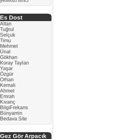
yesilozHtml5
Es Dost
Altan
Tuğrul
Selçuk
Timu
Mehmet
Ünal
Gökhan
Koray Taylan
Yaşar
Özgür
Orhan
Kemali
Ahmet
Emrah
Kıvanç
BilgiFrekans
Bünyamin
Bedava Site
Gez Gör Arpacık