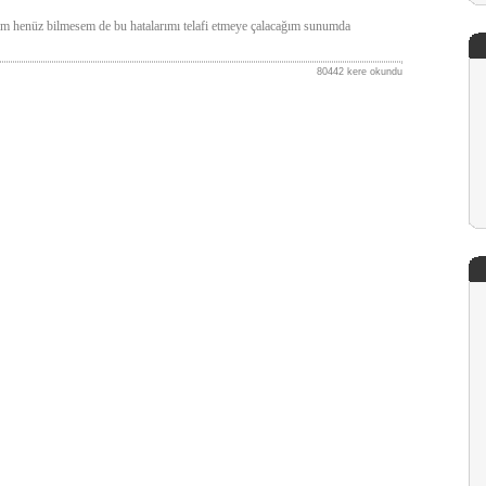
m henüz bilmesem de bu hatalarımı telafi etmeye çalacağım sunumda
80442 kere okundu