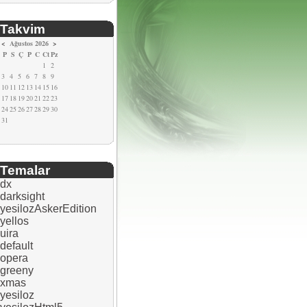
Takvim
<
Ağustos 2026
>
P
S
Ç
P
C
Ct
Pz
1
2
3
4
5
6
7
8
9
10
11
12
13
14
15
16
17
18
19
20
21
22
23
24
25
26
27
28
29
30
31
Temalar
dx
darksight
yesilozAskerEdition
yellos
uira
default
opera
greeny
xmas
yesiloz