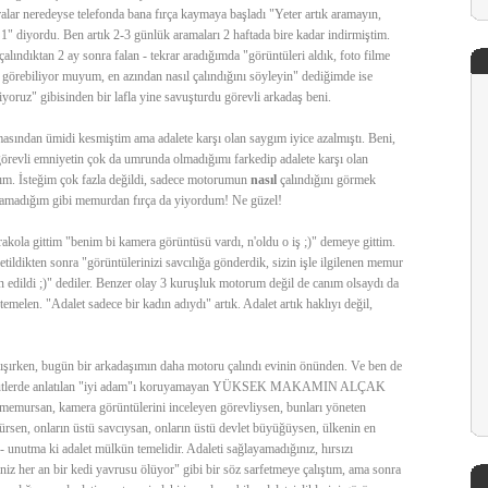
ralar neredeyse telefonda bana fırça kaymaya başladı "Yeter artık aramayın,
!1" diyordu. Ben artık 2-3 günlük aramaları 2 haftada bire kadar indirmiştim.
lındıktan 2 ay sonra falan - tekrar aradığımda "görüntüleri aldık, foto filme
ri görebiliyor muyum, en azından nasıl çalındığını söyleyin" dediğimde ise
yoruz" gibisinden bir lafla yine savuşturdu görevli arkadaş beni.
asından ümidi kesmiştim ama adalete karşı olan saygım iyice azalmıştı. Beni,
örevli emniyetin çok da umrunda olmadığımı farkedip adalete karşı olan
dım. İsteğim çok fazla değildi, sadece motorumun
nasıl
çalındığını görmek
alamadığım gibi memurdan fırça da yiyordum! Ne güzel!
akola gittim "benim bi kamera görüntüsü vardı, n'oldu o iş ;)" demeye gittim.
tildikten sonra "görüntülerinizi savcılığa gönderdik, sizin işle ilgilenen memur
in edildi ;)" dediler. Benzer olay 3 kuruşluk motorum değil de canım olsaydı da
emelen. "Adalet sadece bir kadın adıydı" artık. Adalet artık haklıyı değil,
ışırken, bugün bir arkadaşımın daha motoru çalındı evinin önünden. Ve ben de
a/öğütlerde anlatılan "iyi adam"ı koruyamayan YÜKSEK MAKAMIN ALÇAK
emursan, kamera görüntülerini inceleyen görevliysen, bunları yöneten
sen, onların üstü savcıysan, onların üstü devlet büyüğüysen, ülkenin en
 unutma ki adalet mülkün temelidir. Adaleti sağlayamadığınız, hırsızı
iniz her an bir kedi yavrusu ölüyor" gibi bir söz sarfetmeye çalıştım, ama sonra