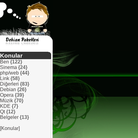
Konular
Ben
{122}
Sinema
{24}
php/web
{44}
Link
{58}
Diğerleri
{83}
Debian
{26}
Opera
{39}
Müzik
{70}
KDE
{7}
Qt
{12}
Belgeler
{13}
[Konular]