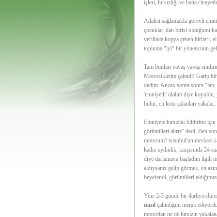
işleri, hırsızlığı ve hatta cinaye
Adaleti sağlamakla görevli emniy
çocuklar"dan birisi olduğunu ha
verilince kopya çeken birileri, 
topluma "iyi" bir yöneticinin ge
Tam bunları yavaş yavaş sindirm
Motorsikletim çalındı! Garip bir 
dedim. Ancak sonra sonra "lan, 
'emniyetli' olalım diye koyuldu,
bulur, en kötü çalanları yakalar
Emniyete hırsızlık bildirimi içi
görüntüleri alırız" dedi. Ben so
motorum? istanbul'un merkezi sa
kadar aydınlık, karşısında 24 sa
diye darlamaya başladım ilgili 
aldıysanız gelip görmek, en azı
beyefendi, görüntüleri aldığımız
Yine 2-3 günde bir darlıyordum,
nasıl
çalındığını merak ediyordum
motordan ne de hırsızın yakala