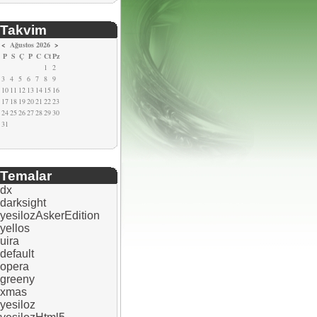
Takvim
<
Ağustos 2026
>
P
S
Ç
P
C
Ct
Pz
1
2
3
4
5
6
7
8
9
10
11
12
13
14
15
16
17
18
19
20
21
22
23
24
25
26
27
28
29
30
31
Temalar
dx
darksight
yesilozAskerEdition
yellos
uira
default
opera
greeny
xmas
yesiloz