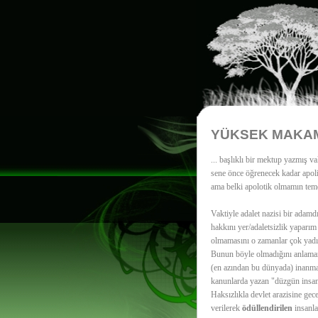
YÜKSEK MAKAM
... başlıklı bir mektup yazmış 
sene önce öğrenecek kadar apolit
ama belki apolotik olmamın teme
Vaktiyle adalet nazisi bir ada
hakkını yer/adaletsizlik yapar
olmamasını o zamanlar çok yadır
Bunun böyle olmadığını anlamam 
(en azından bu dünyada) inanma
kanunlarda yazan "düzgün insan
Haksızlıkla devlet arazisine gec
verilerek
ödüllendirilen
insanla