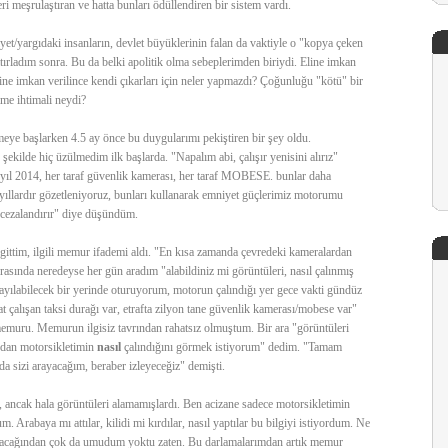
tleri meşrulaştıran ve hatta bunları ödüllendiren bir sistem vardı.
et/yargıdaki insanların, devlet büyüklerinin falan da vaktiyle o "kopya çeken
tırladım sonra. Bu da belki apolitik olma sebeplerimden biriydi. Eline imkan
eline imkan verilince kendi çıkarları için neler yapmazdı? Çoğunluğu "kötü" bir
lme ihtimali neydi?
eye başlarken 4.5 ay önce bu duygularımı pekiştiren bir şey oldu.
şekilde hiç üzülmedim ilk başlarda. "Napalım abi, çalışır yenisini alırız"
yıl 2014, her taraf güvenlik kamerası, her taraf MOBESE. bunlar daha
 yıllardır gözetleniyoruz, bunları kullanarak emniyet güçlerimiz motorumu
, cezalandırır" diye düşündüm.
n gittim, ilgili memur ifademi aldı. "En kısa zamanda çevredeki kameralardan
nrasında neredeyse her gün aradım "alabildiniz mi görüntüleri, nasıl çalınmış
yılabilecek bir yerinde oturuyorum, motorun çalındığı yer gece vakti gündüz
at çalışan taksi durağı var, etrafta zilyon tane güvenlik kamerası/mobese var"
memuru. Memurun ilgisiz tavrından rahatsız olmuştum. Bir ara "görüntüleri
ndan motorsikletimin
nasıl
çalındığını görmek istiyorum" dedim. "Tamam
da sizi arayacağım, beraber izleyeceğiz" demişti.
 ancak hala görüntüleri alamamışlardı. Ben acizane sadece motorsikletimin
. Arabaya mı attılar, kilidi mi kırdılar, nasıl yaptılar bu bilgiyi istiyordum. Ne
nacağından çok da umudum yoktu zaten. Bu darlamalarımdan artık memur