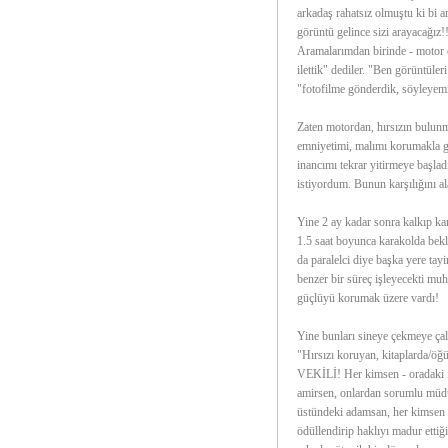
arkadaş rahatsız olmuştu ki bi a
görüntü gelince sizi arayacağız!
Aramalarımdan birinde - motor ça
ilettik" dediler. "Ben görüntüle
"fotofilme gönderdik, söyleyemi
Zaten motordan, hırsızın bulunm
emniyetimi, malımı korumakla g
inancımı tekrar yitirmeye başla
istiyordum. Bunun karşılığını 
Yine 2 ay kadar sonra kalkıp kar
1.5 saat boyunca karakolda bekle
da paralelci diye başka yere tay
benzer bir süreç işleyecekti muht
güçlüyü korumak üzere vardı!
Yine bunları sineye çekmeye çal
"Hırsızı koruyan, kitaplard
VEKİLİ! Her kimsen - oradaki m
amirsen, onlardan sorumlu müdür
üstündeki adamsan, her kimsen -
ödüllendirip haklıyı madur ettiğ