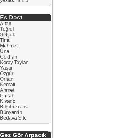
yesilozHtml5
Es Dost
Altan
Tuğrul
Selçuk
Timu
Mehmet
Ünal
Gökhan
Koray Taylan
Yaşar
Özgür
Orhan
Kemali
Ahmet
Emrah
Kıvanç
BilgiFrekans
Bünyamin
Bedava Site
Gez Gör Arpacık