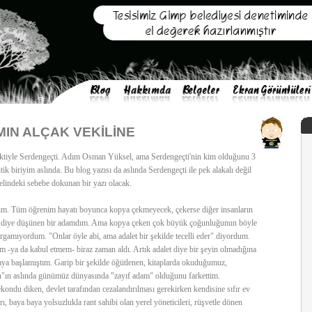
IN ALÇAK VEKİLİNE
vaktiyle Serdengeçti. Adım Osman Yüksel, ama Serdengeçti'nin kim olduğunu 3
ik biriyim aslında. Bu blog yazısı da aslında Serdengeçti ile pek alakalı değil
lindeki sebebe dokunan bir yazı olacak.
mdım. Tüm öğrenim hayatı boyunca kopya çekmeyecek, çekerse diğer insanların
ım diye düşünen bir adamdım. Ama kopya çeken çok büyük çoğunluğunun böyle
gamıyordum. "Onlar öyle abi, ama adalet bir şekilde tecelli eder" diyordum.
-ya da kabul etmem- biraz zaman aldı. Artık adalet diye bir şeyin olmadığına
ya başlamıştım. Garip bir şekilde öğütlenen, kitaplarda okuduğumuz,
"ın aslında günümüz dünyasında "zayıf adam" olduğunu farkettim.
ekondu diken, devlet tarafından cezalandırılması gerekirken kendisine sıfır ev
rı, baya baya yolsuzlukla rant sahibi olan yerel yöneticileri, rüşvetle dönen