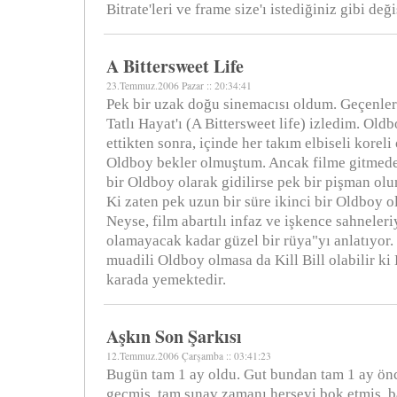
Bitrate'leri ve frame size'ı istediğiniz gibi deği
A Bittersweet Life
23.Temmuz.2006 Pazar :: 20:34:41
Pek bir uzak doğu sinemacısı oldum. Geçenler
Tatlı Hayat'ı (A Bittersweet life) izledim. Oldbo
ettikten sonra, içinde her takım elbiseli koreli
Oldboy bekler olmuştum. Ancak filme gitmede
bir Oldboy olarak gidilirse pek bir pişman ol
Ki zaten pek uzun bir süre ikinci bir Oldboy 
Neyse, film abartılı infaz ve işkence sahneleri
olamayacak kadar güzel bir rüya"yı anlatıyor
muadili Oldboy olmasa da Kill Bill olabilir ki 
karada yemektedir.
Aşkın Son Şarkısı
12.Temmuz.2006 Çarşamba :: 03:41:23
Bugün tam 1 ay oldu. Gut bundan tam 1 ay önc
geçmiş, tam sınav zamanı herşeyi bok etmiş, ba