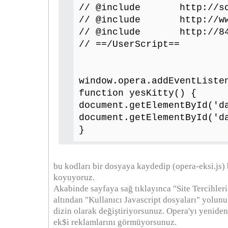
// @include http://sou
// @include http://www.
// @include http://84.
// ==/UserScript==
window.opera.addEventListe
function yesKitty() {
document.getElementById('d
document.getElementById('d
}
bu kodları bir dosyaya kaydedip (opera-eksi.js)
koyuyoruz.
Akabinde sayfaya sağ tıklayınca "Site Tercihle
altından "Kullanıcı Javascript dosyaları" yolu
dizin olarak değiştiriyorsunuz. Opera'yı yeniden
ek$i reklamlarını görmüyorsunuz.