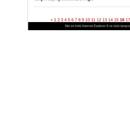
<
1
2
3
4
5
6
7
8
9
10
11
12
13
14
15
16
1
Site en kötü Internet Explorer 6 ve üstü tarayıc