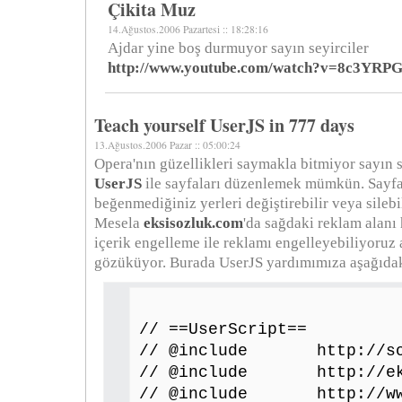
Çikita Muz
14.Ağustos.2006 Pazartesi :: 18:28:16
Ajdar yine boş durmuyor sayın seyirciler
http://www.youtube.com/watch?v=8c3YR
Teach yourself UserJS in 777 days
13.Ağustos.2006 Pazar :: 05:00:24
Opera'nın güzellikleri saymakla bitmiyor sayın s
UserJS
ile sayfaları düzenlemek mümkün. Sayfa
beğenmediğiniz yerleri değiştirebilir veya silebil
Mesela
eksisozluk.com
'da sağdaki reklam alanı 
içerik engelleme ile reklamı engelleyebiliyoruz
gözüküyor. Burada UserJS yardımımıza aşağıdaki
// ==UserScript==
// @include http://sozl
// @include http://eks
// @include http://www.