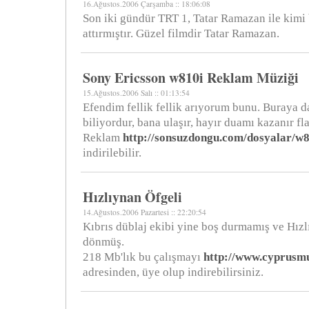
16.Ağustos.2006 Çarşamba :: 18:06:08
Son iki gündür TRT 1, Tatar Ramazan ile kimi 
attırmıştır. Güzel filmdir Tatar Ramazan.
Sony Ericsson w810i Reklam Müziği
15.Ağustos.2006 Salı :: 01:13:54
Efendim fellik fellik arıyorum bunu. Buraya da
biliyordur, bana ulaşır, hayır duamı kazanır f
Reklam
http://sonsuzdongu.com/dosyalar/w
indirilebilir.
Hızlıynan Öfgeli
14.Ağustos.2006 Pazartesi :: 22:20:54
Kıbrıs düblaj ekibi yine boş durmamış ve Hızlı
dönmüş.
218 Mb'lık bu çalışmayı
http://www.cyprusm
adresinden, üye olup indirebilirsiniz.