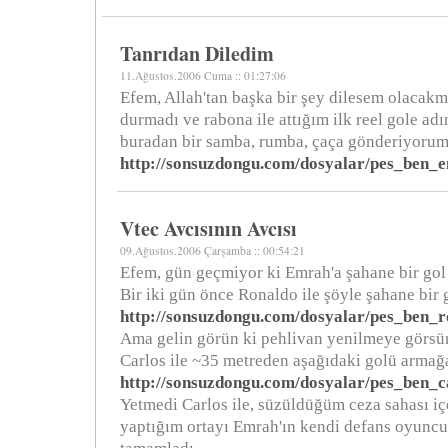
Tanrıdan Diledim
11.Ağustos.2006 Cuma :: 01:27:06
Efem, Allah'tan başka bir şey dilesem olacakm
durmadı ve rabona ile attığım ilk reel gole adı
buradan bir samba, rumba, çaça gönderiyorum
http://sonsuzdongu.com/dosyalar/pes_ben_
Vtec Avcısının Avcısı
09.Ağustos.2006 Çarşamba :: 00:54:21
Efem, gün geçmiyor ki Emrah'a şahane bir go
Bir iki gün önce Ronaldo ile şöyle şahane bir 
http://sonsuzdongu.com/dosyalar/pes_ben_
Ama gelin görün ki pehlivan yenilmeye görsü
Carlos ile ~35 metreden aşağıdaki golü armağa
http://sonsuzdongu.com/dosyalar/pes_ben_
Yetmedi Carlos ile, süzüldüğüm ceza sahası iç
yaptığım ortayı Emrah'ın kendi defans oyuncu