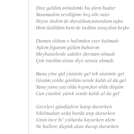
Dize geldim anladımki bu alem budur
Yazamadım sevdiğime beş altı satır
Neyse dedim de duruldum,tutundum aşka
Hem üzüldüm hem de üzdüm susaydım keşke
Duman oldum o halimden eser kalmadı
Aşkım figanım gülüm baharım
Meyhanelerde sakiler derman olmadı
Çok istedim olsun diye sensiz olmadı
Bana yine gül yüzünle gel tek sözümle gel
Gözüm yolda gönlüm sende kaldı al da gel
Yana yana yaz oldu kışım,kor oldu düşüm
Can yürekte yürek sende kaldı al da gel
Geceleri gündüzlere katıp dururken
Sıkılmadan orda burda atıp dururken
Uzun ince bi' yollarda kayarken alem
Ne hallere düştük ulan durup dururken