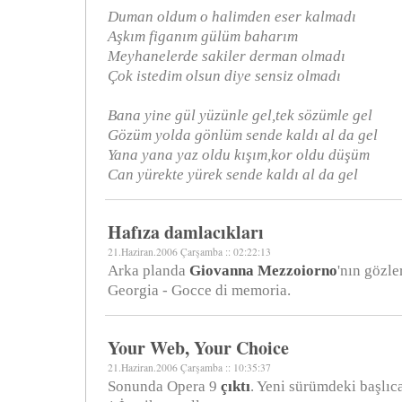
Duman oldum o halimden eser kalmadı
Aşkım figanım gülüm baharım
Meyhanelerde sakiler derman olmadı
Çok istedim olsun diye sensiz olmadı
Bana yine gül yüzünle gel,tek sözümle gel
Gözüm yolda gönlüm sende kaldı al da gel
Yana yana yaz oldu kışım,kor oldu düşüm
Can yürekte yürek sende kaldı al da gel
Hafıza damlacıkları
21.Haziran.2006 Çarşamba :: 02:22:13
Arka planda
Giovanna Mezzoiorno
'nın gözle
Georgia - Gocce di memoria.
Your Web, Your Choice
21.Haziran.2006 Çarşamba :: 10:35:37
Sonunda Opera 9
çıktı
. Yeni sürümdeki başlıca