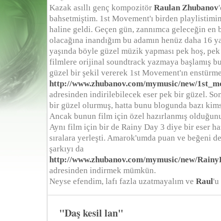
Kazak asıllı genç kompozitör
Raulan Zhubanov
bahsetmiştim. 1st Movement'ı birden playlistimin
haline geldi. Geçen gün, zannımca geleceğin en 
olacağına inandığım bu adamın henüz daha 16 y
yaşında böyle güzel müzik yapması pek hoş, pek
filmlere orijinal soundtrack yazmaya başlamış b
güzel bir şekil vererek 1st Movement'ın enstürm
http://www.zhubanov.com/mymusic/new/1st_m
adresinden indirilebilecek eser pek bir güzel. So
bir güzel olurmuş, hatta bunu blogunda bazı kim
Ancak bunun film için özel hazırlanmış olduğunu 
Aynı film için bir de Rainy Day 3 diye bir eser ha
sıralara yerleşti. Amarok'umda puan ve beğeni de
şarkıyı da
http://www.zhubanov.com/mymusic/new/Rain
adresinden indirmek mümkün.
Neyse efendim, lafı fazla uzatmayalım ve
Raul
'u
"Daş kesil lan"