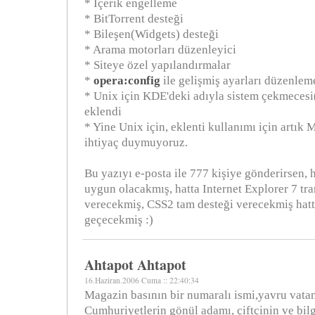
* İçerik engelleme
* BitTorrent desteği
* Bileşen(Widgets) desteği
* Arama motorları düzenleyici
* Siteye özel yapılandırmalar
*
opera:config
ile gelişmiş ayarları düzenlem
* Unix için KDE'deki adıyla sistem çekmecesi
eklendi
* Yine Unix için, eklenti kullanımı için artık
ihtiyaç duymuyoruz.
Bu yazıyı e-posta ile 777 kişiye gönderirsen, h
uygun olacakmış, hatta Internet Explorer 7 tr
verecekmiş, CSS2 tam desteği verecekmiş hatt
geçecekmiş :)
Ahtapot Ahtapot
16.Haziran.2006 Cuma :: 22:40:34
Magazin basının bir numaralı ismi,yavru vata
Cumhuriyetlerin gönül adamı, çiftçinin ve bi