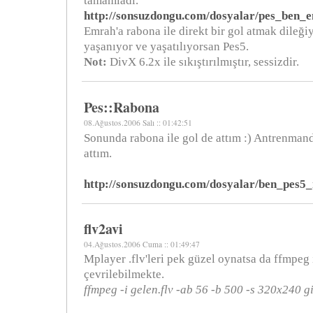
tamamladı.
http://sonsuzdongu.com/dosyalar/pes_ben_
Emrah'a rabona ile direkt bir gol atmak dileği
yaşanıyor ve yaşatılıyorsan Pes5.
Not:
DivX 6.2x ile sıkıştırılmıştır, sessizdir.
Pes::Rabona
08.Ağustos.2006 Salı :: 01:42:51
Sonunda rabona ile gol de attım :) Antrenman
attım.
http://sonsuzdongu.com/dosyalar/ben_pes5_
flv2avi
04.Ağustos.2006 Cuma :: 01:49:47
Mplayer .flv'leri pek güzel oynatsa da ffmpeg 
çevrilebilmekte.
ffmpeg -i gelen.flv -ab 56 -b 500 -s 320x240 g