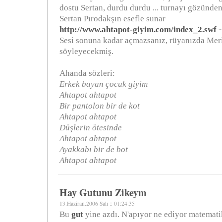
dostu Sertan, durdu durdu ... turnayı gözünde
Sertan Pırodakşın esefle sunar
http://www.ahtapot-giyim.com/index_2.swf
~
Sesi sonuna kadar açmazsanız, rüyanızda Meri
söyleyecekmiş.
Ahanda sözleri:
Erkek bayan çocuk giyim
Ahtapot ahtapot
Bir pantolon bir de kot
Ahtapot ahtapot
Düşlerin ötesinde
Ahtapot ahtapot
Ayakkabı bir de bot
Ahtapot ahtapot
Hay Gutunu Zikeym
13.Haziran.2006 Salı :: 01:24:35
Bu
gut
yine azdı. N'apıyor ne ediyor matemati