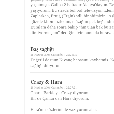
yaşatmıştı. Galiba 2 haftadır Alanya'dayım. Ev
yaşıyorum. Bu sırada bol bol televizyon izleme
Zaplarken, Ertuğ (Ergin) adlı bir abimizin "Aş
güzide klibini izledim, müziğini pek beğendim
Buralara daha sonra bakıp "hm ulan bak bu z
dinliyormuşum" dediğim için bunu da buraya 
Baş sağlığı
28.Haziran.2006 Çarşamba :: 22:28:08
Değerli dostum Kıvanç babasını kaybetmiş. K
sağlığı diliyorum.
Crazy & Hara
28.Haziran.2006 Çarşamba :: 22:27:21
Gnarls Barkley - Crazy diyorum.
Bir de Çamur'dan Hara diyorum.
Hara'nın sözlerini de yazıyorum aha.