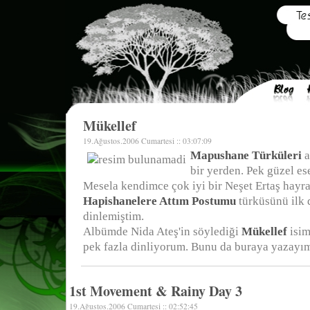
Mükellef
19.Ağustos.2006 Cumartesi :: 03:07:09
Mapushane Türküleri
a
bir yerden. Pek güzel ese
Mesela kendimce çok iyi bir Neşet Ertaş hay
Hapishanelere Attım Postumu
türküsünü ilk 
dinlemiştim.
Albümde Nida Ateş'in söylediği
Mükellef
isim
pek fazla dinliyorum. Bunu da buraya yazayı
1st Movement & Rainy Day 3
19.Ağustos.2006 Cumartesi :: 02:52:45