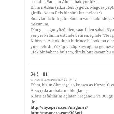
hastalık. Saolsun Ahmet bakıyor bize.
Bir ara Adem (a.k.a Reis :) geldi. Magosa yapt
girdik. Adem Reis bir sürü kız tavladı :)
Sınavlar da bitti gibi. Sunum var, akabinde ya
mezunum.
Dün gece, gut yüzünden, saat 1'den sabah 6'y
yer yer kafamın üstünde beliren, içinde "Ne i
Kıbrıs'ta. A.k okulunu bitirince bi' bok mu ol
yine belirdi. Yüzüp yüzüp kuyruğuna gelmese
ufak bir bahane bulsam, direkt bırakacam bu 
...
34 != 01
01.Haziran.2006 Perşembe :: 21:54:12
Efem, bizim Ahmet (also known as Kozanlı) v
Apaçi) da arabalarını bloglamış.
Kıbrıs asfaltlarını ağlatan Megane 2 ve 306gti,
ile
http://my.opera.com/megane2/
http://my.opera.com/306gti