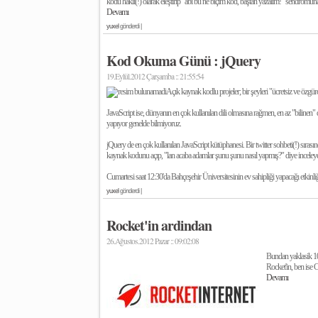
kodu haklı(!) olarak eleştirip "abi bu ne biçim kod, baştan yazalım!" sendromu
Devamı
yuxel
gönderdi |
Kod Okuma Günü : jQuery
19.Eylül.2012 Çarşamba :: 21:55:54
Açık kaynak kodlu projeler; bir şeyleri "ücretsiz ve özgür
JavaScript ise, dünyanın en çok kullanılan dili olmasına rağmen, en az "bilinen" 
yapıyor genelde bilmiyoruz.
jQuery de en çok kullanılan JavaScript kütüphanesi. Bir twitter sohbeti(!) sı
kaynak kodunu açıp, "lan acaba adamlar şunu şunu nasıl yapmış?" diye inceleye
Cumartesi saat 12:30'da Bahçeşehir Üniversitesinin ev sahipliği yapacağı etkinl
yuxel
gönderdi |
Rocket'in ardindan
26.Ağustos.2012 Pazar :: 09:02:08
Bundan yaklasik 1
Rocket'in, ben ise 
Devamı