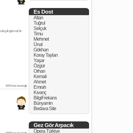
Es Dost
Altan
Tuğrul
Selçuk
 da çok işim var be
Timu
Mehmet
Ünal
Gökhan
Koray Taylan
Yaşar
Özgür
Orhan
Kemali
Ahmet
90574 kere okundu
[#]
Emrah
Kıvanç
BilgiFrekans
Bünyamin
Bedava Site
Gez Gör Arpacık
Opera Türkiye