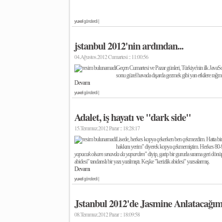
yuxel
gönderdi |
jstanbul 2012'nin ardından...
04.Ağustos.2012 Cumartesi :: 11:00:56
Geçen Cumartesi ve Pazar günleri, Türkiye'nin ilk JavaSc
sonu güzel havada dışarda gezmek gibi yan etkilere rağmen
Devamı
yuxel
gönderdi |
Adalet, iş hayatı ve "dark side"
15.Temmuz.2012 Pazar :: 18:28:17
Lisede, herkes kopya çekerken ben çekmezdim. Hatta bir 
hakkını yerim" diyerek kopya çekmemiştim. Herkes 80-90 
yapacak olsam sınavda da yapardım
" diyip, garip bir gururla sırama geri dön
abidesi" tandanslı bir yazı yazılmıştı. Keşke "kerizlik abidesi" yazsalarmış.
Devamı
yuxel
gönderdi |
Jstanbul 2012'de Jasmine Anlatacağı
08.Temmuz.2012 Pazar :: 18:09:58