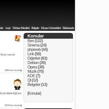
|
|
|
|
|
kler
Arşiv
Debian Paketleri
Belgeler
Ekran Görüntüleri
Hakkımda
Konular
Ben
{122}
Sinema
{24}
php/web
{44}
Link
{58}
bir şey varsa da
Diğerleri
{83}
Debian
{26}
Opera
{39}
99804 kere okundu
[#]
Müzik
{70}
KDE
{7}
Qt
{12}
Belgeler
{13}
[Konular]
le pek alakalı değil ama
96709 kere okundu
[#]