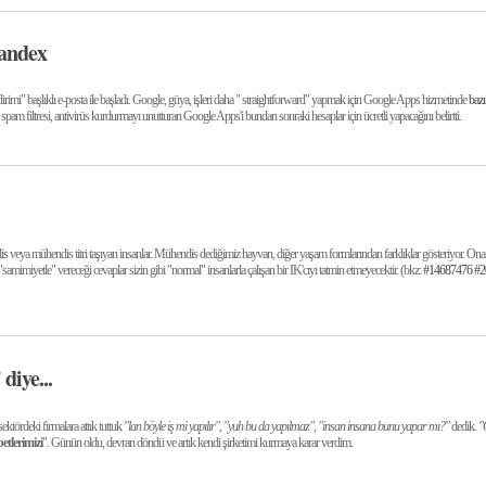
Yandex
imi" başlıklı e-posta ile başladı. Google, güya, işleri daha " straightforward" yapmak için Google Apps hizmetinde
bazı
pam filtresi, antivirüs kurdurmayı unutturan Google Apps'i bundan sonraki hesaplar için ücretli yapacağını belirtti.
ndis veya mühendis titri taşıyan insanlar. Mühendis dediğimiz hayvan, diğer yaşam formlarından farklıklar gösteriyor. O
samimiyetle" vereceği cevaplar sizin gibi "normal" insanlarla çalışan bir IK'cıyı tatmin etmeyecektir. (bkz:
#14687476
#2
diye...
ktördeki firmalara attık tuttuk
"lan böyle iş mi yapılır", "yuh bu da yapılmaz", "insan insana bunu yapar mı?"
dedik.
"
betlerimizi
". Günün oldu, devran döndü ve artık kendi şirketimi kurmaya karar verdim.