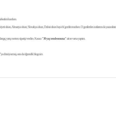
şirketimi kurdum.
eti olsun, Almanya olsun, Slovakya olsun, Dubai olsun baya bi' gezdim tozdum. O gezilerden notlarımı da yazacaktım
şlangıç yarış motoru siparişi verdim. Kısaca
"30 yaş sendromuna"
ait ne varsa yaptım.
liba"ya dönüyormuş onu da öğrendik blogcum.