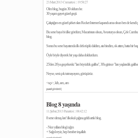
23.Mart.2013 Cumartesi :: 19:58:27
Olm blog, bugün 30 oldum he.
30 yaşım gayet güzel geçti.
Çalıştığım en güzel şirket olan Rocket Internet kapandı ama olsun ben de kendi 
Bu sene baya bi ülke gördüm; Macaristan olsun, Avusturya olsun, Çek Cumhuriy
blog.
Sonra bu sene hayatımda ilk defa tüplü daldım, ata bindim, ok attım, hatta bir ba
Öyle böyle diyerek bir yaşı daha doldurdum.
25'den 26'ya geçerkenki "lan büyüdük galiba", 30'a girince "lan yaşlandık ga
Neyse, seni çok tutmayayım, görüşürüz.
<sçs>, kib, aeo, aro
yuxel
gönderdi |
Blog 8 yaşında
11.Şubat.2013 Pazartesi :: 08:42:12
8 sene olmuş lan! ilkokul çağına geldi artık blog.
- Nice yıllara blog'cuğm
+ Sağol reyiz, hep beraber inşallah