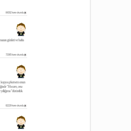
84302 kere okundu
[#]
mazan günleri ve hafta
73365 kere okundu
[#]
ar, kopya çekersem onun
ğinde "
Hocam, onu
 yıllığıma "dürüstlük
82229 kere okundu
[#]