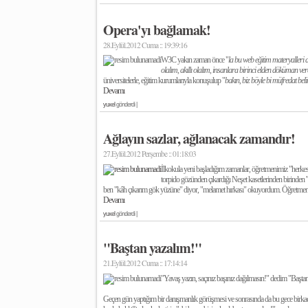
Opera'yı bağlamak!
28.Eylül.2012 Cuma :: 19:39:16
W3C yakın zaman önce "
la bu web eğitim materyalleri
olalım, akıllı olalım, insanlara birinci elden döküman ver
üniversitelerle, eğitim kurumlarıyla konuşulup "
bakın, biz böyle bi müfredat bel
Devamı
yuxel
gönderdi |
Ağlayın sazlar, ağlanacak zamandır!
27.Eylül.2012 Perşembe :: 01:18:03
İlkokula yeni başladığım zamanlar, öğretmenimiz "herkes 
torpido gözünden çıkardığı Neşet kasetlerinden birinden
ben "kâh çıkarım gök yüzüne" diyor, "melamet hırkası" okuyordum. Öğretmeni
Devamı
yuxel
gönderdi |
"Baştan yazalım!"
21.Eylül.2012 Cuma :: 17:14:14
"Yavaş yazın, saçınız başınız dağılmasın!" dedim "Baştan 
Geçen gün yaptığım bir danışmanlık görüşmesi ve sonrasında da bu gece birka