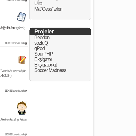
99483 kere okundu
[#]
Uira
Ma"Cess"teleri
 değişikliklere
giderek,
Projeler
Beedon
sozluQ
113918 kere okundu
[#]
qPod
SourPHP
Ekşigator
Ekşigator-qt
Soccer Madness
na "kendinde sevmediğin
0483284
)
110431 kere okundu
[#]
Olm ben kendi şirketimi
120383 kere okundu
[#]