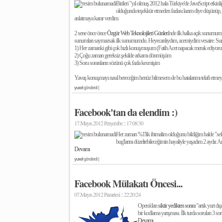
Birileri "yıl olmuş 2012 hala Türkiye'de JavaScript etkin
olduğunda teşekkür etmeden fazlası lazım diye düşünüp, 
anlatmaya karar verdim.
2 sene önce önce
Özgür Web Teknolojileri Günleri
'nde ilk halka açık sunumu
sunumları saymazsak ilk sunumumdu. Heyecanlıydım, acemiydim vesaire. Sun
1) Her zamanki gibi çok hızlı konuşmuşum (Fatih Acet napacak merak ediyoru
2) Çoğu zaman gereksiz şekilde arkamı dönmüşüm
3) Soru soranların sözünü çok fazla kesmişim
Yavaş konuşmayı nasıl bereceğim henüz bilmesem de bu hatalarımı telafi etm
yuxel
gönderdi |
Facebook'tan da elendim :)
17.Mayıs.2012 Perşembe :: 17:08:30
Her zaman %1'lik ihtmalim olduğunu bildiğim halde "
se
bug'larını düzeltebileceğimin hayaliyle yaşadım 2 aydır. A
Devamı
yuxel
gönderdi |
Facebook Mülakatı Öncesi...
07.Mayıs.2012 Pazartesi :: 22:20:24
Opera'dan
siktir yedikten sonra
"artık yurt dış
bir kodlama yarışması. İlk turda sorulan 3 so
Devamı