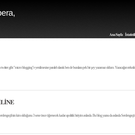
era,
|
Ana Sayfa
İstatisti
 twitter gibi "micro blogging"e yenilmesine paralel olarak ben de buralara pek bir şey yazamaz oldum. Yazacağım teknik 
LİNE
dengeçti'nin kim olduğunu 3 sene önce öğrenecek kadar apolitik biriyim aslında. Bu blog yazısı da aslında Serdengeçti i