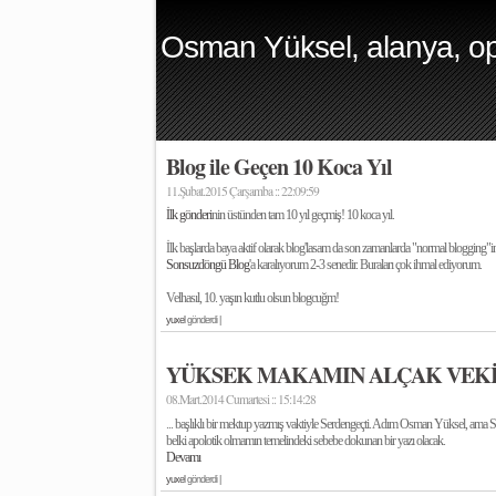
Osman Yüksel, alanya, op
Blog ile Geçen 10 Koca Yıl
11.Şubat.2015 Çarşamba :: 22:09:59
İlk gönderi
nin üstünden tam 10 yıl geçmiş! 10 koca yıl.
İlk başlarda baya aktif olarak blog'lasam da son zamanlarda "normal blogging"in
Sonsuzdöngü Blog
'a karalıyorum 2-3 senedir. Buraları çok ihmal ediyorum.
Velhasıl, 10. yaşın kutlu olsun blogcuğm!
yuxel
gönderdi |
YÜKSEK MAKAMIN ALÇAK VEKİ
08.Mart.2014 Cumartesi :: 15:14:28
... başlıklı bir mektup yazmış vaktiyle Serdengeçti. Adım Osman Yüksel, ama Ser
belki apolotik olmamın temelindeki sebebe dokunan bir yazı olacak.
Devamı
yuxel
gönderdi |