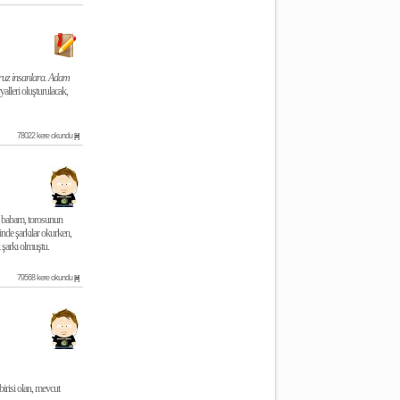
oruz insanlara. Adam
yalleri oluşturulacak,
78022 kere okundu
[#]
ğu babam, torosunun
inde şarkılar okurken,
 şarkı olmuştu.
79568 kere okundu
[#]
birisi olan, mevcut