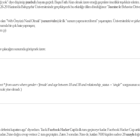
liği yok" diye düşünüp
jstanbul
'u hayata geçirdi. Başta Fatih Akın olmak üzere emeği geçenlere öncelikle teşekkür ederim. 
28-29 Haziran'da Bahçeşehir Üniversitesinde gerçekleşecek bu etkinliğe dilim döndüğünce "
Jasmine
ile Behavior Driv
m olan "Web Önyüzü Nasıl Olmalı" (
sunum
/
video
) ile ilk "sunum yapma tecrübemi" yaşamıştım. Üniversitedeki ve şirke
umda bir çok hata yapmışım;
m :p)
eye çalacağım sunumda görüşmek üzere.
lect * from users where gender='female' and age between 18 and 38 and relationship_status = 'single'
" sorgusunun so
ncak yine olmadı :)
ı defterini kapattım aga" diyordum. Taa ki
Facebook Hacker Cup
'da ilk turu geçinceye kadar. Facebook Hacker Cup artık
rudan 2'sine doğru cevap verince 2. tura geçmiştim. Zaten 3 sorudan 3'üne de, katılan 7600 kişiden sadece 28
uzaylı
doğru