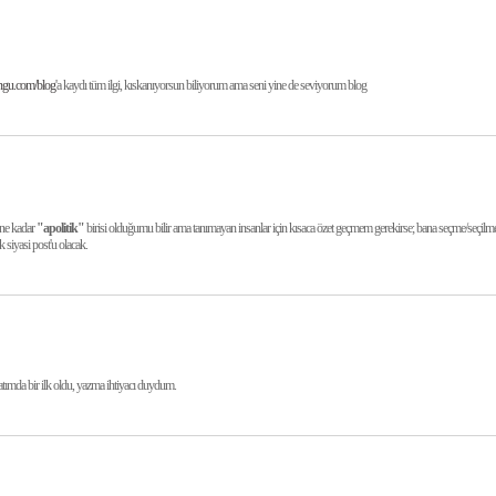
ongu.com/blog
'a kaydı tüm ilgi, kıskanıyorsun biliyorum ama seni yine de seviyorum blog
 ne kadar
"apolitik"
birisi olduğumu bilir ama tanımayan insanlar için kısaca özet geçmem gerekirse; bana seçme/seçilm
 siyasi post'u olacak.
tımda bir ilk oldu, yazma ihtiyacı duydum.