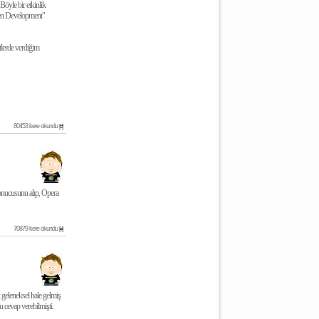
Böyle bir etkinlik
en Development"
tlerde verdiğim
80453 kere okundu
[#]
nucusunu alıp, Opera
70879 kere okundu
[#]
 geleneksel hale gelmiş
 cevap verebilmişti.