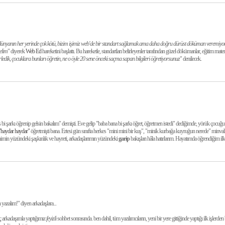
 dünyanın her yerinde çok kötü, bizim işimiz web'de bir standart sağlamak ama daha doğru dürüst döküman veremiy
elim
" diyerek
Web Ed
hareketini başlattı. Bu hareketle, standartları belirleyenler tarafından güzel dökümanlar, eğitim mater
irledik, çocuklara bunları öğretin, ne o öyle 20 sene önceki saçma sapan bilgileri öğretiyorsunuz
" denilecek.
bi şarkı öğrenip gelsin bakalım" demişti. Eve gelip "baba bana bi şarkı öğret, öğretmen istedi" dediğimde, yörük çocu
"haydar haydar"
öğretmişti bana. Ertesi gün sınıfta herkes "mini mini bir kuş", "minik kurbağa kuyruğun nerede" minval
min yüzündeki şaşkınlık ve hayreti, arkadaşlarımın yüzündeki
garip
bakışları hâla hatırlarım. Hayatımda öğrendiğim ilk
yazalım!" diyen arkadaşlara...
ç arkadaşımla yaptığımız
feyizli
sohbet sonrasında. ben dahil, tüm yazılımcıların, yeni bir yere gittiğinde yaptığı ilk işlerden 