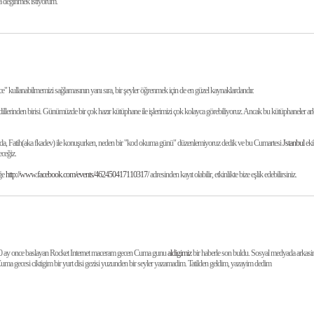
na değinmek istiyorum.
ce" kullanabilmemizi sağlamasının yanı sıra, bir şeyler öğrenmek için de en güzel kaynaklardandır.
dillerinden birisi. Günümüzde bir çok hazır kütüphane ile işlerimizi çok kolayca görebiliyoruz. Ancak bu kütüphaneler arka t
rasında, Fatih(aka fkadev) ile konuşurken, neden bir "kod okuma günü" düzenlemiyoruz dedik ve bu Cumartesi
Jstanbul
eki
ceğiz.
iğe
http://www.facebook.com/events/462450417110317/
adresinden kayıt olabilir, etkinlikte bize eşlik edebilirsiniz.
0 ay once baslayan Rocket Internet maceram gecen Cuma gunu
aldigimiz
bir haberle son buldu. Sosyal medyada arkas
Cuma gecesi ciktigim bir yurt disi gezisi yuzunden bir seyler yazamadim. Tatilden geldim, yazayim dedim