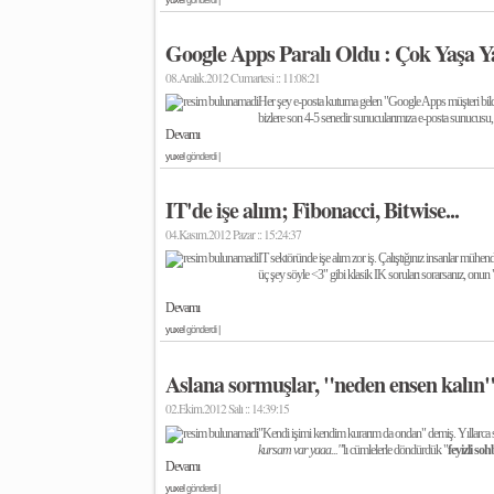
yuxel
gönderdi |
Google Apps Paralı Oldu : Çok Yaşa 
08.Aralık.2012 Cumartesi :: 11:08:21
Her şey e-posta kutuma gelen "Google Apps müşteri bildir
bizlere son 4-5 senedir sunucularımıza e-posta sunucusu, s
Devamı
yuxel
gönderdi |
IT'de işe alım; Fibonacci, Bitwise...
04.Kasım.2012 Pazar :: 15:24:37
IT sektöründe işe alım zor iş. Çalıştığınız insanlar mühe
üç şey söyle <3" gibi klasik IK soruları sorarsanız, onun "
Devamı
yuxel
gönderdi |
Aslana sormuşlar, "neden ensen kalın" 
02.Ekim.2012 Salı :: 14:39:15
"Kendi işimi kendim kurarım da ondan" demiş. Yıllarca se
kursam var yaaa..."
'lı cümlelerle döndürdük "
feyizli soh
Devamı
yuxel
gönderdi |