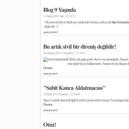
Blog 9 Yaşında
11.Şubat.2014 Salı :: 12:42:12
+ Bu sene neredeyse hiçbir şey yazamadım buraya, yeni çocuk
http://sonsuzd
- tşkler abi <3
yuxel
gönderdi |
Bu artık sivil bir direniş değildir!
08.Haziran.2013 Cumartesi :: 22:30:51
Ülkede çok garip şeyler oluyor son zamanlarda. Tanıyan
sene içinde hiç oy kullanmadım. Sanırım bu da, blog'un ilk
Devamı
yuxel
gönderdi |
"Sabit Kanca Aldatmacası"
25.Mart.2013 Pazartesi :: 22:48:04
Baya 2 senedir sinema ile ilgili bi' şeyler yazmıyordum buraya. Ama bugün haya
Devamı
yuxel
gönderdi |
Otuz!