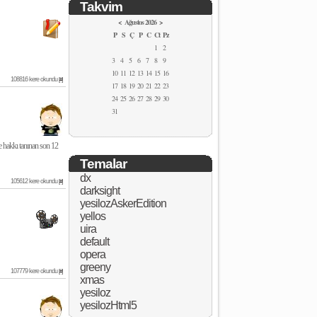
Takvim
<
Ağustos 2026
>
P
S
Ç
P
C
Ct
Pz
1
2
3
4
5
6
7
8
9
10
11
12
13
14
15
16
108816 kere okundu
[#]
17
18
19
20
21
22
23
24
25
26
27
28
29
30
31
e hakkı tanınan son 12
Temalar
dx
105612 kere okundu
[#]
darksight
yesilozAskerEdition
yellos
uira
default
opera
greeny
107779 kere okundu
[#]
xmas
yesiloz
yesilozHtml5