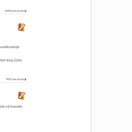
104363 kere okundu
[#]
arafta nasıl işler
biyle oturup, jQuery
79091 kere okundu
[#]
indan cok konusuldu