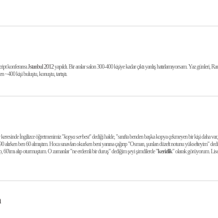
ript konferansı
Jstanbul 2012
yapıldı. Bir aralar salon 300-400 kişiye kadar çıktı yanlış hatırlamıyorsam. Yaz günleri, Ra
 ~400 kişi buluştu, konuştu, tartıştı.
keresinde İngilizce öğretmenimiz "
kopya serbest
" dediği halde, "sınıfta benden başka kopya çekmeyen bir kişi daha v
alırken ben 60 almıştım. Hoca sınavları okurken beni yanına çağırıp "Osman, şunları düzelt notunu yükselteyim" dedi
üp, 60'ımı alıp oturmuştum. O zamanlar "ne erdemli bir duruş" dediğim şeyi şimdilerde "
kerizlik
" olarak görüyorum. Lise
m